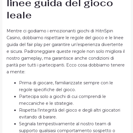
linee guida del gioco
leale
Mentre ci godiamo i emozionanti giochi di HitnSpin
Casino, dobbiamo rispettare le regole del gioco e le linee
guida del fair play per garantire un’esperienza divertente
e sicura. Padroneggiare queste regole non solo migliora il
nostro gameplay, ma garantisce anche condizioni di
parità per tutti i partecipanti. Ecco cosa dobbiamo tenere
a mente:
Prima di giocare, familiarizzate sempre con le
regole specifiche del gioco.
Partecipa solo a giochi di cui comprendi le
meccaniche e le strategie.
Rispetta l’integrità del gioco e degli altri giocatori
evitando di barare.
Segnala tempestivamente al nostro team di
supporto qualsiasi comportamento sospetto o