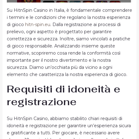
Su HitnSpin Casino in Italia, è fondamentale comprendere
i termini e le condizioni che regolano la nostra esperienza
di gioco
hitn-spin.eu
. Dalla registrazione ai processi di
prelievo, ogni aspetto è progettato per garantire
correttezza e sicurezza. Inoltre, siamo vincolati a pratiche
di gioco responsabile. Analizzando insieme queste
normative, scopriremo cosa rende la conformità così
importante per il nostro divertimento e la nostra
sicurezza. Diamo un’occhiata più da vicino a ogni
elemento che caratterizza la nostra esperienza di gioco.
Requisiti di idoneità e
registrazione
Su HitnSpin Casino, abbiamo stabilito chiari requisiti di
idoneità e registrazione per garantire un’esperienza sicura
e gratificante a tutti. Per giocare, è necessario avere