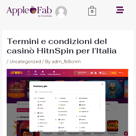
Skip
Post
to
navigation
0
content
Termini e condizioni del
casinò HitnSpin per l’Italia
/
Uncategorized
/ By
adm_fb8cnm