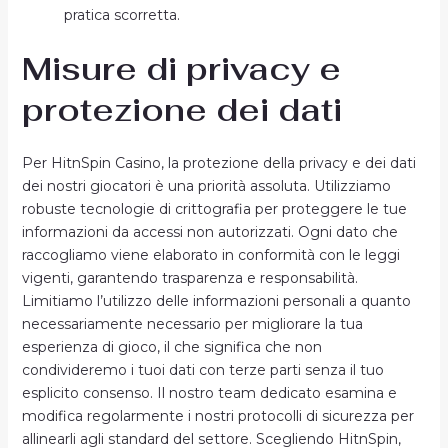
pratica scorretta.
Misure di privacy e
protezione dei dati
Per HitnSpin Casino, la protezione della privacy e dei dati
dei nostri giocatori è una priorità assoluta. Utilizziamo
robuste tecnologie di crittografia per proteggere le tue
informazioni da accessi non autorizzati. Ogni dato che
raccogliamo viene elaborato in conformità con le leggi
vigenti, garantendo trasparenza e responsabilità.
Limitiamo l’utilizzo delle informazioni personali a quanto
necessariamente necessario per migliorare la tua
esperienza di gioco, il che significa che non
condivideremo i tuoi dati con terze parti senza il tuo
esplicito consenso. Il nostro team dedicato esamina e
modifica regolarmente i nostri protocolli di sicurezza per
allinearli agli standard del settore. Scegliendo HitnSpin,