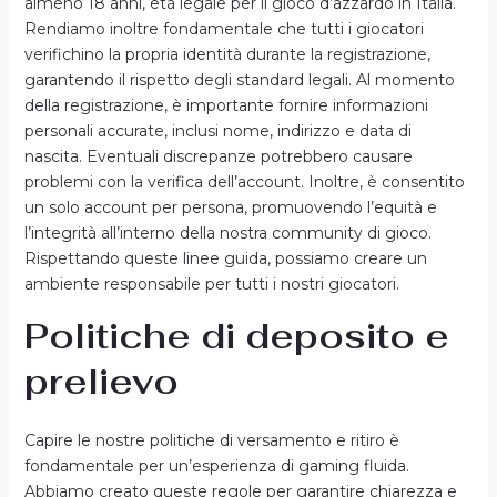
almeno 18 anni, età legale per il gioco d’azzardo in Italia.
Rendiamo inoltre fondamentale che tutti i giocatori
verifichino la propria identità durante la registrazione,
garantendo il rispetto degli standard legali. Al momento
della registrazione, è importante fornire informazioni
personali accurate, inclusi nome, indirizzo e data di
nascita. Eventuali discrepanze potrebbero causare
problemi con la verifica dell’account. Inoltre, è consentito
un solo account per persona, promuovendo l’equità e
l’integrità all’interno della nostra community di gioco.
Rispettando queste linee guida, possiamo creare un
ambiente responsabile per tutti i nostri giocatori.
Politiche di deposito e
prelievo
Capire le nostre politiche di versamento e ritiro è
fondamentale per un’esperienza di gaming fluida.
Abbiamo creato queste regole per garantire chiarezza e