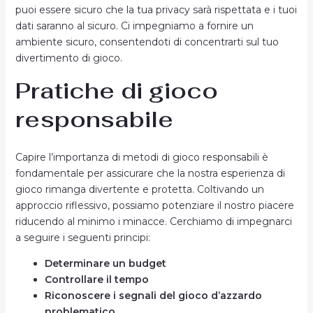
puoi essere sicuro che la tua privacy sarà rispettata e i tuoi
dati saranno al sicuro. Ci impegniamo a fornire un
ambiente sicuro, consentendoti di concentrarti sul tuo
divertimento di gioco.
Pratiche di gioco
responsabile
Capire l’importanza di metodi di gioco responsabili è
fondamentale per assicurare che la nostra esperienza di
gioco rimanga divertente e protetta. Coltivando un
approccio riflessivo, possiamo potenziare il nostro piacere
riducendo al minimo i minacce. Cerchiamo di impegnarci
a seguire i seguenti principi:
Determinare un budget
Controllare il tempo
Riconoscere i segnali del gioco d’azzardo
problematico