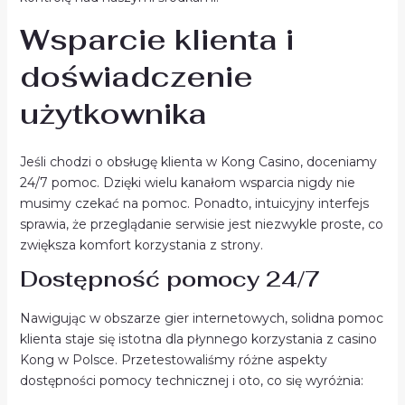
Wsparcie klienta i
doświadczenie
użytkownika
Jeśli chodzi o obsługę klienta w Kong Casino, doceniamy
24/7 pomoc. Dzięki wielu kanałom wsparcia nigdy nie
musimy czekać na pomoc. Ponadto, intuicyjny interfejs
sprawia, że przeglądanie serwisie jest niezwykle proste, co
zwiększa komfort korzystania z strony.
Dostępność pomocy 24/7
Nawigując w obszarze gier internetowych, solidna pomoc
klienta staje się istotna dla płynnego korzystania z casino
Kong w Polsce. Przetestowaliśmy różne aspekty
dostępności pomocy technicznej i oto, co się wyróżnia: