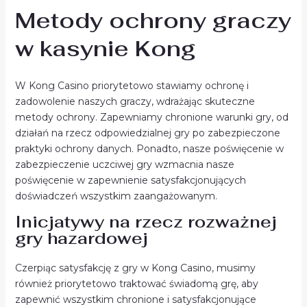
Metody ochrony graczy
w kasynie Kong
W Kong Casino priorytetowo stawiamy ochronę i
zadowolenie naszych graczy, wdrażając skuteczne
metody ochrony. Zapewniamy chronione warunki gry, od
działań na rzecz odpowiedzialnej gry po zabezpieczone
praktyki ochrony danych. Ponadto, nasze poświęcenie w
zabezpieczenie uczciwej gry wzmacnia nasze
poświęcenie w zapewnienie satysfakcjonujących
doświadczeń wszystkim zaangażowanym.
Inicjatywy na rzecz rozważnej
gry hazardowej
Czerpiąc satysfakcję z gry w Kong Casino, musimy
również priorytetowo traktować świadomą grę, aby
zapewnić wszystkim chronione i satysfakcjonujące