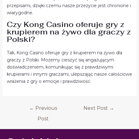
przepisami, dzięki czemu nasze przeżycie jest chronione i
wiarygodne.
Czy Kong Casino oferuje gry z
krupierem na żywo dla graczy z
Polski?
Tak, Kong Casino oferuje gry z krupierem na żywo dla
graczy z Polski. Możemy cieszyć się angażującym
doświadczeniem, komunikując się z prawdziwymi
krupierami i innymi graczami, ulepszając nasze całościowe
wrażenia z gry o emocje i prawdziwość.
←
Previous
Next Post
→
Post