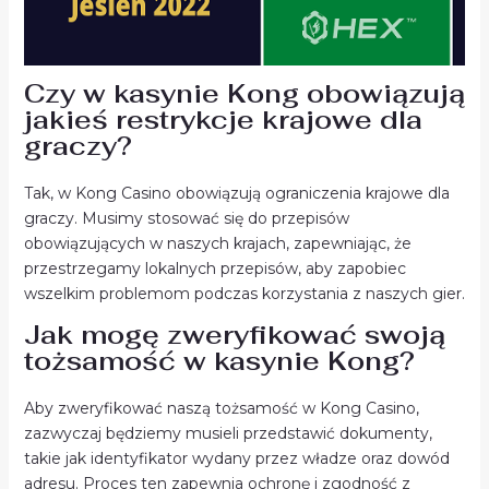
Czy w kasynie Kong obowiązują
jakieś restrykcje krajowe dla
graczy?
Tak, w Kong Casino obowiązują ograniczenia krajowe dla
graczy. Musimy stosować się do przepisów
obowiązujących w naszych krajach, zapewniając, że
przestrzegamy lokalnych przepisów, aby zapobiec
wszelkim problemom podczas korzystania z naszych gier.
Jak mogę zweryfikować swoją
tożsamość w kasynie Kong?
Aby zweryfikować naszą tożsamość w Kong Casino,
zazwyczaj będziemy musieli przedstawić dokumenty,
takie jak identyfikator wydany przez władze oraz dowód
adresu. Proces ten zapewnia ochronę i zgodność z