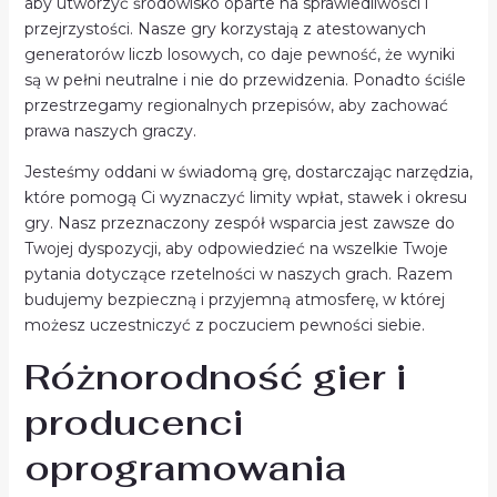
aby utworzyć środowisko oparte na sprawiedliwości i
przejrzystości. Nasze gry korzystają z atestowanych
generatorów liczb losowych, co daje pewność, że wyniki
są w pełni neutralne i nie do przewidzenia. Ponadto ściśle
przestrzegamy regionalnych przepisów, aby zachować
prawa naszych graczy.
Jesteśmy oddani w świadomą grę, dostarczając narzędzia,
które pomogą Ci wyznaczyć limity wpłat, stawek i okresu
gry. Nasz przeznaczony zespół wsparcia jest zawsze do
Twojej dyspozycji, aby odpowiedzieć na wszelkie Twoje
pytania dotyczące rzetelności w naszych grach. Razem
budujemy bezpieczną i przyjemną atmosferę, w której
możesz uczestniczyć z poczuciem pewności siebie.
Różnorodność gier i
producenci
oprogramowania