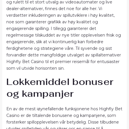
og rulett til et stort utvalg av videoautomater og live
dealer-alternativer, finnes det noe for alle her. Vi
verdsetter inkluderingen av spillutviklere i høy kvalitet,
noe som garanterer grafikk av høy kvalitet og
engasjerende spilling. I tillegg garanterer det
regelmessige tilskuddet av nye titler opplevelsen frisk og
engasjerende, slik at vi kontinuerlig kan forbedre
ferdighetene og strategiene våre. Til syvende og sist
forvandler dette mangfoldige utvalget av spillalternativer
Highfly Bet Casino til et premier reisemål for entusiaster
som vil utvide horisonten sin.
Lokkemiddel bonuser
og kampanjer
En av de mest iøynefallende funksjonene hos Highfly Bet
Casino er de tiltalende bonusene og kampanjene, som
forsterker spillopplevelsen vår betydelig. Disse tilbudene
utvider spilletiden vår og sikrer oss en sjanse til å