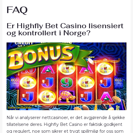
FAQ
Er Highfly Bet Casino lisensiert
og kontrollert i Norge?
Når vi analyserer nettcasinoer, er det avgjørende å sjekke
tillatelsene deres. Highfly Bet Casino er faktisk godkjent
og regulert, noe som sikrer et trygt spillmiljø for oss som