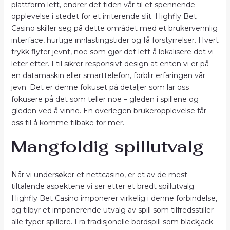
plattform lett, endrer det tiden vår til et spennende
opplevelse i stedet for et irriterende slit. Highfly Bet
Casino skiller seg på dette området med et brukervennlig
interface, hurtige innlastingstider og få forstyrrelser. Hvert
trykk flyter jevnt, noe som gjør det lett å lokalisere det vi
leter etter. I til sikrer responsivt design at enten vi er på
en datamaskin eller smarttelefon, forblir erfaringen vår
jevn. Det er denne fokuset på detaljer som lar oss
fokusere på det som teller noe – gleden i spillene og
gleden ved å vinne. En overlegen brukeropplevelse får
oss til å komme tilbake for mer.
Mangfoldig spillutvalg
Når vi undersøker et nettcasino, er et av de mest
tiltalende aspektene vi ser etter et bredt spillutvalg.
Highfly Bet Casino imponerer virkelig i denne forbindelse,
og tilbyr et imponerende utvalg av spill som tilfredsstiller
alle typer spillere. Fra tradisjonelle bordspill som blackjack