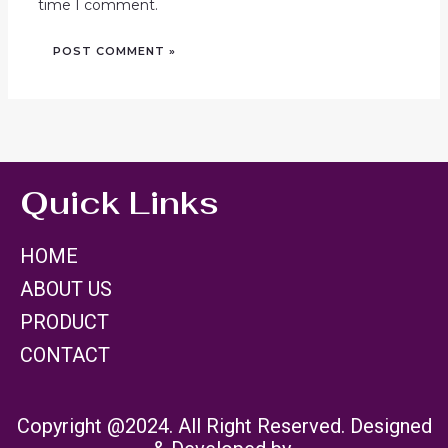
time I comment.
Quick Links
HOME
ABOUT US
PRODUCT
CONTACT
Copyright @2024. All Right Reserved. Designed