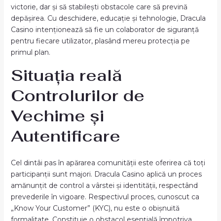
victorie, dar și să stabilești obstacole care să prevină
depășirea. Cu deschidere, educație și tehnologie, Dracula
Casino intenționează să fie un colaborator de siguranță
pentru fiecare utilizator, plasând mereu protecția pe
primul plan.
Situația reală
Controlurilor de
Vechime și
Autentificare
Cel dintâi pas în apărarea comunității este oferirea că toți
participanții sunt majori. Dracula Casino aplică un proces
amănunțit de control a vârstei și identității, respectând
prevederile în vigoare. Respectivul proces, cunoscut ca
„Know Your Customer” (KYC), nu este o obișnuită
formalitate. Constituie o obstacol esențială împotriva