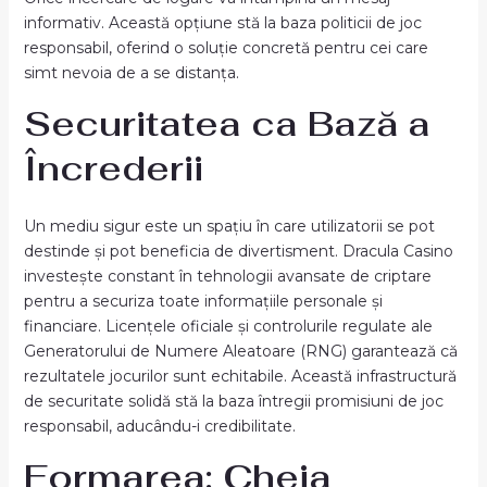
informativ. Această opțiune stă la baza politicii de joc
responsabil, oferind o soluție concretă pentru cei care
simt nevoia de a se distanța.
Securitatea ca Bază a
Încrederii
Un mediu sigur este un spațiu în care utilizatorii se pot
destinde și pot beneficia de divertisment. Dracula Casino
investește constant în tehnologii avansate de criptare
pentru a securiza toate informațiile personale și
financiare. Licențele oficiale și controlurile regulate ale
Generatorului de Numere Aleatoare (RNG) garantează că
rezultatele jocurilor sunt echitabile. Această infrastructură
de securitate solidă stă la baza întregii promisiuni de joc
responsabil, aducându-i credibilitate.
Formarea: Cheia