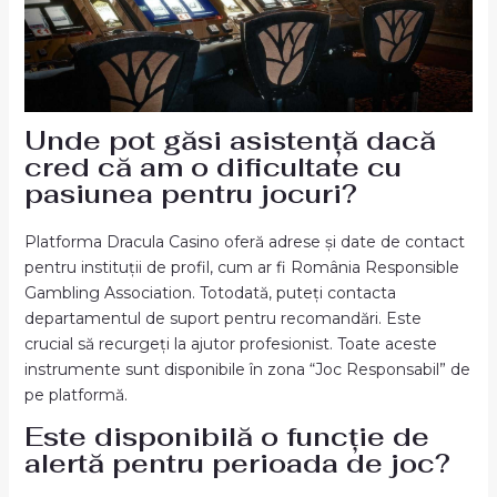
Unde pot găsi asistență dacă
cred că am o dificultate cu
pasiunea pentru jocuri?
Platforma Dracula Casino oferă adrese și date de contact
pentru instituții de profil, cum ar fi România Responsible
Gambling Association. Totodată, puteți contacta
departamentul de suport pentru recomandări. Este
crucial să recurgeți la ajutor profesionist. Toate aceste
instrumente sunt disponibile în zona “Joc Responsabil” de
pe platformă.
Este disponibilă o funcție de
alertă pentru perioada de joc?