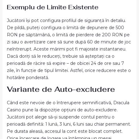
Exemplu de Limite Existente
Jucătorii își pot configura profilul de siguranță în detaliu.
De pildă, puteți configura o limită de depunere de 500
RON pe săptămână, o limită de pierdere de 200 RON pe
zi sau o avertizare care să sune după 60 de minute de joc
neîntrerupt. Aceste mărimi pot fi majorate instantaneu.
Dacă doriți să le reduceți, trebuie să așteptați ca o
perioadă de răcire să expire – de obicei 24 de ore sau 7
zile, în funcție de tipul limitei. Astfel, orice reducere este o
hotărâre ponderată.
Variante de Auto-excludere
Când este nevoie de o întrerupere semnificativă, Dracula
Casino pune la dispoziție opțiuni de auto-excludere.
Jucătorii pot alege să-și suspende contul pentru o
perioadă definită: 1 lună, 3 luni, 6 luni sau chiar permanent.
Pe durata aleasă, accesul la cont este blocat complet.
Orice încercare de logare va întâmpina un mesaj