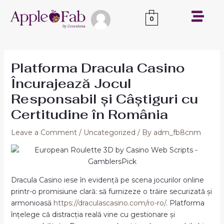
Skip
Post
to
navigation
0
content
Platforma Dracula Casino
Încurajează Jocul
Responsabil și Câștiguri cu
Certitudine în România
Leave a Comment
/
Uncategorized
/ By
adm_fb8cnm
Dracula Casino iese în evidență pe scena jocurilor online
printr-o promisiune clară: să furnizeze o trăire securizată și
armonioasă
https://draculascasino.com/ro-ro/
. Platforma
înțelege că distracția reală vine cu gestionare și