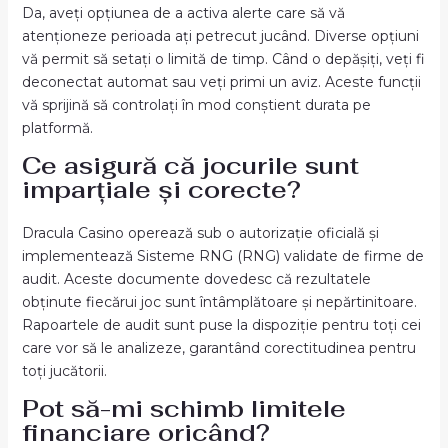
Da, aveți opțiunea de a activa alerte care să vă
atenționeze perioada ați petrecut jucând. Diverse opțiuni
vă permit să setați o limită de timp. Când o depășiți, veți fi
deconectat automat sau veți primi un aviz. Aceste funcții
vă sprijină să controlați în mod conștient durata pe
platformă.
Ce asigură că jocurile sunt
imparțiale și corecte?
Dracula Casino operează sub o autorizație oficială și
implementează Sisteme RNG (RNG) validate de firme de
audit. Aceste documente dovedesc că rezultatele
obținute fiecărui joc sunt întâmplătoare și nepărtinitoare.
Rapoartele de audit sunt puse la dispoziție pentru toți cei
care vor să le analizeze, garantând corectitudinea pentru
toți jucătorii.
Pot să-mi schimb limitele
financiare oricând?