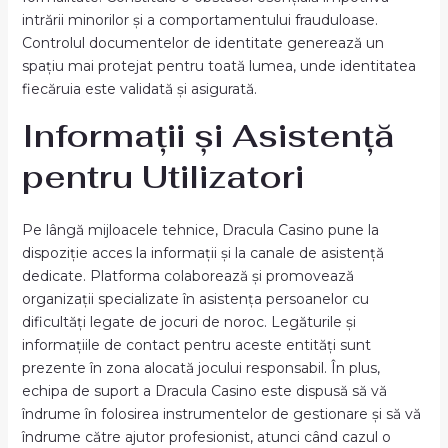
intrării minorilor și a comportamentului frauduloase.
Controlul documentelor de identitate generează un
spațiu mai protejat pentru toată lumea, unde identitatea
fiecăruia este validată și asigurată.
Informații și Asistență
pentru Utilizatori
Pe lângă mijloacele tehnice, Dracula Casino pune la
dispoziție acces la informații și la canale de asistență
dedicate. Platforma colaborează și promovează
organizații specializate în asistența persoanelor cu
dificultăți legate de jocuri de noroc. Legăturile și
informațiile de contact pentru aceste entități sunt
prezente în zona alocată jocului responsabil. În plus,
echipa de suport a Dracula Casino este dispusă să vă
îndrume în folosirea instrumentelor de gestionare și să vă
îndrume către ajutor profesionist, atunci când cazul o