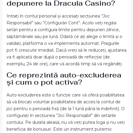
depunere la Dracula Casino?
Intrați în contul personal și accesați secțiunea “Joc
Responsabil” sau “Configurări Cont”. Acolo veți regăsi
setări pentru a configura limite pentru depuneri zilnice,
săptămânale sau pe lună. Odată ce ați alege o limită și o
validați, platforma o va implementa automat. Pragurile
pot fi crescute imediat. Dacă vreți să le reduceți, ajustarea
va fi aplicată doar după o perioadă de reflecție (de
exemplu, 24 de ore), care vă acordă timp să vă regândiți.
Ce reprezintă auto-excluderea
și cum o pot activa?
Auto-excluderea este o funcție care vă oferă posibilitatea
să vă blocați voluntar posibilitatea de acces la contul de
joc pentru o perioadă fixă (de la 1 lună până la indefinit). O
configurați în secțiunea “Joc Responsabil” din setările
contului. Pe durata aleasă, nu vă veți putea loga și nu veți
beneficia de bonusuri. Este un instrument puternic