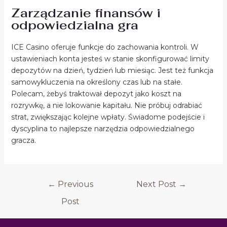
Zarządzanie finansów i
odpowiedzialna gra
ICE Casino oferuje funkcje do zachowania kontroli. W
ustawieniach konta jesteś w stanie skonfigurować limity
depozytów na dzień, tydzień lub miesiąc. Jest też funkcja
samowykluczenia na określony czas lub na stałe.
Polecam, żebyś traktował depozyt jako koszt na
rozrywkę, a nie lokowanie kapitału. Nie próbuj odrabiać
strat, zwiększając kolejne wpłaty. Świadome podejście i
dyscyplina to najlepsze narzędzia odpowiedzialnego
gracza.
←
Previous
Next Post
→
Post