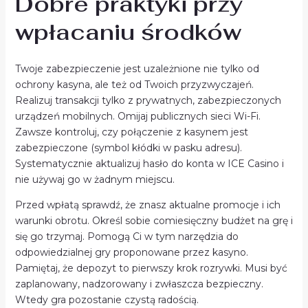
Dobre praktyki przy
wpłacaniu środków
Twoje zabezpieczenie jest uzależnione nie tylko od
ochrony kasyna, ale też od Twoich przyzwyczajeń.
Realizuj transakcji tylko z prywatnych, zabezpieczonych
urządzeń mobilnych. Omijaj publicznych sieci Wi-Fi.
Zawsze kontroluj, czy połączenie z kasynem jest
zabezpieczone (symbol kłódki w pasku adresu).
Systematycznie aktualizuj hasło do konta w ICE Casino i
nie używaj go w żadnym miejscu.
Przed wpłatą sprawdź, że znasz aktualne promocje i ich
warunki obrotu. Określ sobie comiesięczny budżet na grę i
się go trzymaj. Pomogą Ci w tym narzędzia do
odpowiedzialnej gry proponowane przez kasyno.
Pamiętaj, że depozyt to pierwszy krok rozrywki. Musi być
zaplanowany, nadzorowany i zwłaszcza bezpieczny.
Wtedy gra pozostanie czystą radością.