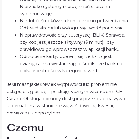
Nierzadko systemy muszą mieć czasu na
synchronizację.
Niedobór środków na koncie mimo potwierdzenia:
Odśwież stronę lub wyloguj się i wejść ponownie.
Nieprawidłowość przy autoryzacji BLIK: Sprawdź,
czy kod jest jeszcze aktywny (6 minut) i czy
prawidłowo go wprowadzasz w aplikacji banku.
Odrzucenie karty: Upewnij się, że karta jest
działająca, ma wystarczające środki i że bank nie
blokuje płatności w kategorii hazard.
Jeśli masz jakiekolwiek wątpliwości lub problem nie
ustępuje, zgłoś się z polskojęzycznym wsparciem ICE
Casino. Obsługa pomocy dostępny przez czat na żywo
lub email jest w stanie rozwiązać dowolną kwestię
powiązaną z depozytem.
Czemu