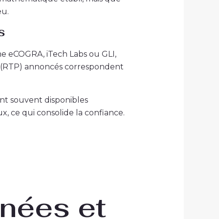
eu.
s
omme eCOGRA, iTech Labs ou GLI,
urs (RTP) annoncés correspondent
sont souvent disponibles
x, ce qui consolide la confiance.
nées et