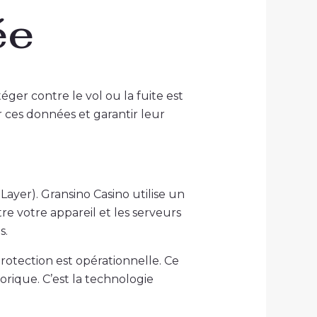
ée
éger contre le vol ou la fuite est
 ces données et garantir leur
ayer). Gransino Casino utilise un
re votre appareil et les serveurs
s.
otection est opérationnelle. Ce
rique. C’est la technologie