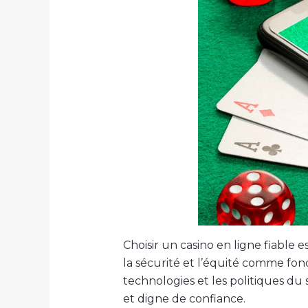
Choisir un casino en ligne fiable 
la sécurité et l’équité comme fon
technologies et les politiques du 
et digne de confiance.