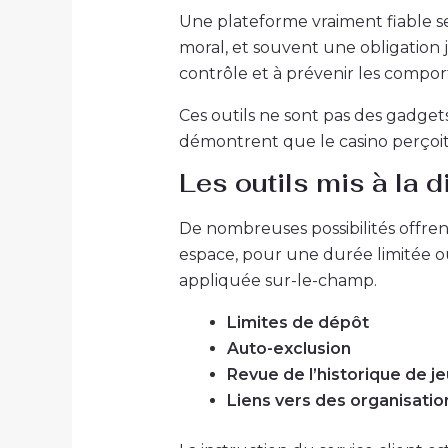
Une plateforme vraiment fiable se 
moral, et souvent une obligation ju
contrôle et à prévenir les comp
Ces outils ne sont pas des gadgets.
démontrent que le casino perçoi
Les outils mis à la d
De nombreuses possibilités offren
espace, pour une durée limitée ou
appliquée sur-le-champ.
Limites de dépôt
Auto-exclusion
Revue de l’historique de je
Liens vers des organisatio