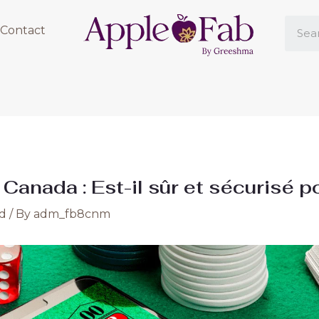
Contact
Canada : Est-il sûr et sécurisé po
d
/ By
adm_fb8cnm