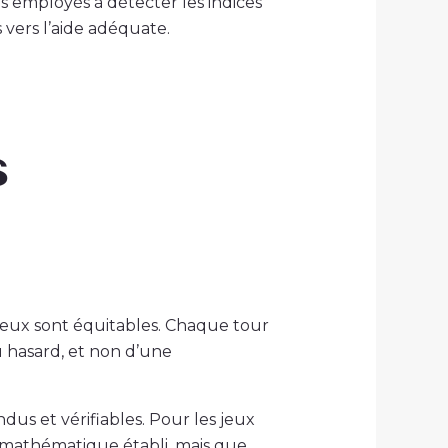
es employés à détecter les indices
 vers l’aide adéquate.
s
s jeux sont équitables. Chaque tour
u hasard, et non d’une
us et vérifiables. Pour les jeux
 mathématique établi, mais que