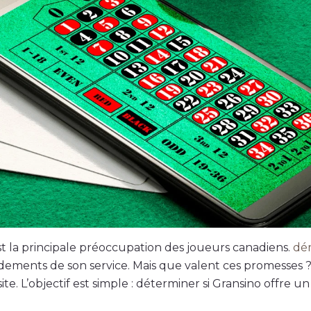
est la principale préoccupation des joueurs canadiens.
dém
dements de son service. Mais que valent ces promesses ?
site. L’objectif est simple : déterminer si Gransino offr