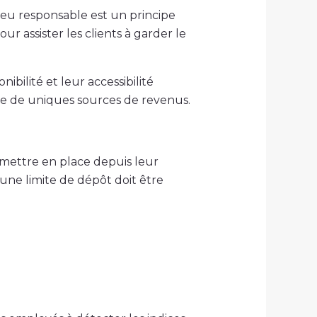
 jeu responsable est un principe
ur assister les clients à garder le
ibilité et leur accessibilité
e de uniques sources de revenus.
 mettre en place depuis leur
une limite de dépôt doit être