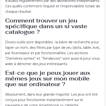
d’audits régulièrement par des laboratoires indépendants.
Ces audits confirment l’équité et l’imprévisibilité totale de
chaque résultat.
Comment trouver un jeu
spécifique dans un si vaste
catalogue ?
Divers outils sont disponibles : la barre de recherche pour
taper un nom, des filtres par type de jeu (slots, table, live),
par fournisseur et par fonctionnalités. Les sections
“Dernières sorties” et “Tendances” sont aussi là pour vous
aider à dénicher des jeux intéressants.
Est-ce que je peux jouer aux
mêmes jeux sur mon mobile
que sur ordinateur ?
Absolument, dans leur grande majorité. Les jeux ont été
conçus pour fonctionner instantanément sur le
navigateur de votre smartphone ou tablette.