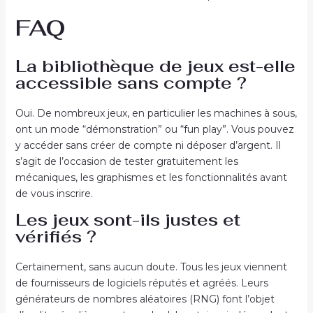
FAQ
La bibliothèque de jeux est-elle
accessible sans compte ?
Oui. De nombreux jeux, en particulier les machines à sous,
ont un mode “démonstration” ou “fun play”. Vous pouvez
y accéder sans créer de compte ni déposer d’argent. Il
s’agit de l’occasion de tester gratuitement les
mécaniques, les graphismes et les fonctionnalités avant
de vous inscrire.
Les jeux sont-ils justes et
vérifiés ?
Certainement, sans aucun doute. Tous les jeux viennent
de fournisseurs de logiciels réputés et agréés. Leurs
générateurs de nombres aléatoires (RNG) font l’objet