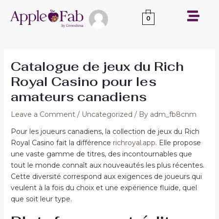
Skip
Post
to
navigation
0
content
Catalogue de jeux du Rich
Royal Casino pour les
amateurs canadiens
Leave a Comment
/
Uncategorized
/ By
adm_fb8cnm
Pour les joueurs canadiens, la collection de jeux du Rich
Royal Casino fait la différence
richroyal.app
. Elle propose
une vaste gamme de titres, des incontournables que
tout le monde connaît aux nouveautés les plus récentes.
Cette diversité correspond aux exigences de joueurs qui
veulent à la fois du choix et une expérience fluide, quel
que soit leur type.