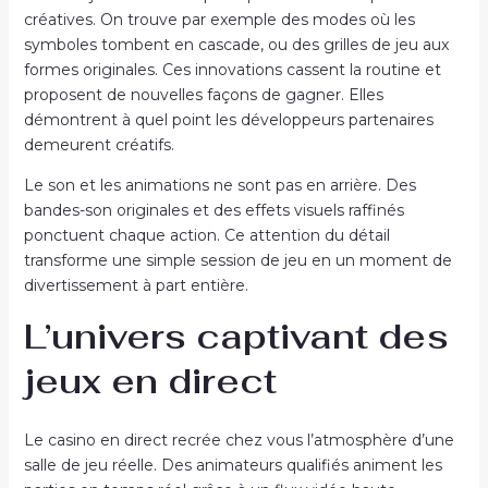
créatives. On trouve par exemple des modes où les
symboles tombent en cascade, ou des grilles de jeu aux
formes originales. Ces innovations cassent la routine et
proposent de nouvelles façons de gagner. Elles
démontrent à quel point les développeurs partenaires
demeurent créatifs.
Le son et les animations ne sont pas en arrière. Des
bandes-son originales et des effets visuels raffinés
ponctuent chaque action. Ce attention du détail
transforme une simple session de jeu en un moment de
divertissement à part entière.
L’univers captivant des
jeux en direct
Le casino en direct recrée chez vous l’atmosphère d’une
salle de jeu réelle. Des animateurs qualifiés animent les