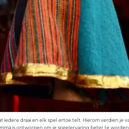
t iedere draai en elk spel ertoe telt. Hierom verdien je
amma is ontworpen om je speelervaring beter te worden.