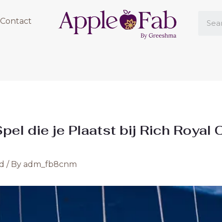
Contact
pel die je Plaatst bij Rich Royal
d
/ By
adm_fb8cnm