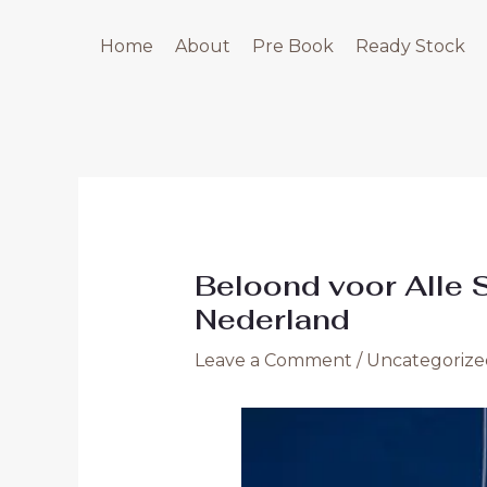
Skip
Post
to
navigation
Home
About
Pre Book
Ready Stock
content
Beloond voor Alle S
Nederland
Leave a Comment
/
Uncategorize