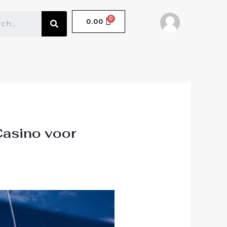
SEARCH
CART
₹
0.00
 Casino voor