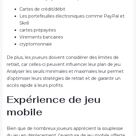
Cartes de crédit/débit
Les portefeuilles électroniques comme PayPal et
Skrill
cartes prépayées
Virements bancaires
cryptomonnaie
De plus, les joueurs doivent considérer des limites de
retrait, car celles-ci peuvent influencer leur plan de jeu.
Analyser les seuils minimales et maximales leur permet
d’optimiser leurs stratégies de retrait et de garantir un
accès rapide à leurs profits.
Expérience de jeu
mobile
Bien que de nombreux joueurs apprécient la souplesse
du jeu en déplacement, l’aventure de jeu mobile offerte