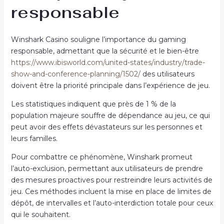
responsable
Winshark Casino souligne l’importance du gaming
responsable, admettant que la sécurité et le bien-être
https://www.ibisworld.com/united-states/industry/trade-
show-and-conference-planning/1502/
des utilisateurs
doivent être la priorité principale dans l’expérience de jeu.
Les statistiques indiquent que près de 1 % de la
population majeure souffre de dépendance au jeu, ce qui
peut avoir des effets dévastateurs sur les personnes et
leurs familles.
Pour combattre ce phénomène, Winshark promeut
l’auto-exclusion, permettant aux utilisateurs de prendre
des mesures proactives pour restreindre leurs activités de
jeu. Ces méthodes incluent la mise en place de limites de
dépôt, de intervalles et l’auto-interdiction totale pour ceux
qui le souhaitent.