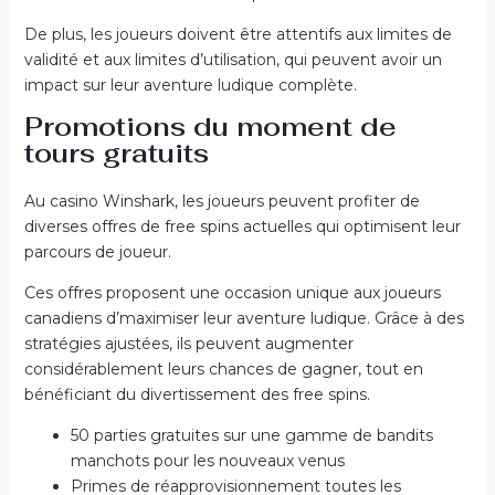
De plus, les joueurs doivent être attentifs aux limites de
validité et aux limites d’utilisation, qui peuvent avoir un
impact sur leur aventure ludique complète.
Promotions du moment de
tours gratuits
Au casino Winshark, les joueurs peuvent profiter de
diverses offres de free spins actuelles qui optimisent leur
parcours de joueur.
Ces offres proposent une occasion unique aux joueurs
canadiens d’maximiser leur aventure ludique. Grâce à des
stratégies ajustées, ils peuvent augmenter
considérablement leurs chances de gagner, tout en
bénéficiant du divertissement des free spins.
50 parties gratuites sur une gamme de bandits
manchots pour les nouveaux venus
Primes de réapprovisionnement toutes les