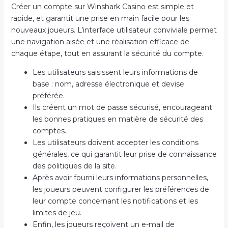
Créer un compte sur Winshark Casino est simple et
rapide, et garantit une prise en main facile pour les
nouveaux joueurs. L’interface utilisateur conviviale permet
une navigation aisée et une réalisation efficace de
chaque étape, tout en assurant la sécurité du compte.
Les utilisateurs saisissent leurs informations de
base : nom, adresse électronique et devise
préférée.
Ils créent un mot de passe sécurisé, encourageant
les bonnes pratiques en matière de sécurité des
comptes.
Les utilisateurs doivent accepter les conditions
générales, ce qui garantit leur prise de connaissance
des politiques de la site.
Après avoir fourni leurs informations personnelles,
les joueurs peuvent configurer les préférences de
leur compte concernant les notifications et les
limites de jeu.
Enfin, les joueurs reçoivent un e-mail de