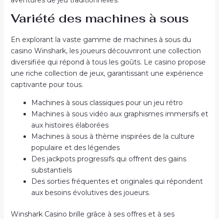
Variété des machines à sous
En explorant la vaste gamme de machines à sous du
casino Winshark, les joueurs découvriront une collection
diversifiée qui répond à tous les goûts. Le casino propose
une riche collection de jeux, garantissant une expérience
captivante pour tous.
Machines à sous classiques pour un jeu rétro
Machines à sous vidéo aux graphismes immersifs et
aux histoires élaborées
Machines à sous à thème inspirées de la culture
populaire et des légendes
Des jackpots progressifs qui offrent des gains
substantiels
Des sorties fréquentes et originales qui répondent
aux besoins évolutives des joueurs.
Winshark Casino brille grâce à ses offres et à ses