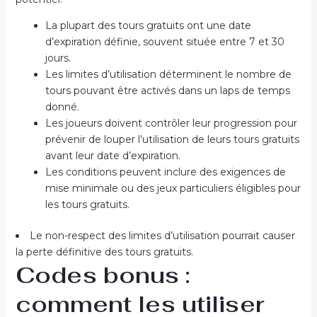
La plupart des tours gratuits ont une date
d’expiration définie, souvent située entre 7 et 30
jours.
Les limites d’utilisation déterminent le nombre de
tours pouvant être activés dans un laps de temps
donné.
Les joueurs doivent contrôler leur progression pour
prévenir de louper l’utilisation de leurs tours gratuits
avant leur date d’expiration.
Les conditions peuvent inclure des exigences de
mise minimale ou des jeux particuliers éligibles pour
les tours gratuits.
Le non-respect des limites d’utilisation pourrait causer
la perte définitive des tours gratuits.
Codes bonus :
comment les utiliser