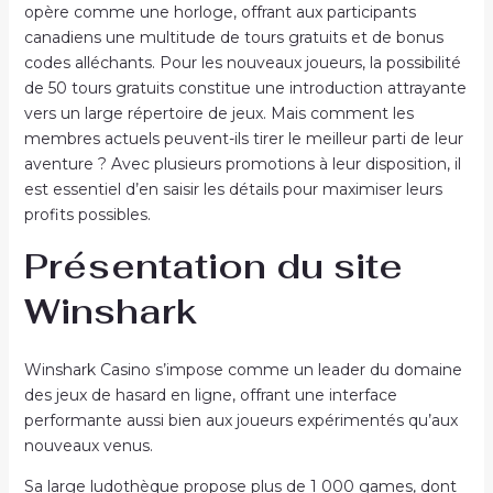
opère comme une horloge, offrant aux participants
canadiens une multitude de tours gratuits et de bonus
codes alléchants. Pour les nouveaux joueurs, la possibilité
de 50 tours gratuits constitue une introduction attrayante
vers un large répertoire de jeux. Mais comment les
membres actuels peuvent-ils tirer le meilleur parti de leur
aventure ? Avec plusieurs promotions à leur disposition, il
est essentiel d’en saisir les détails pour maximiser leurs
profits possibles.
Présentation du site
Winshark
Winshark Casino s’impose comme un leader du domaine
des jeux de hasard en ligne, offrant une interface
performante aussi bien aux joueurs expérimentés qu’aux
nouveaux venus.
Sa large ludothèque propose plus de 1 000 games, dont