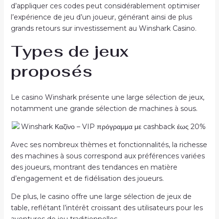
d’appliquer ces codes peut considérablement optimiser
l’expérience de jeu d’un joueur, générant ainsi de plus
grands retours sur investissement au Winshark Casino.
Types de jeux
proposés
Le casino Winshark présente une large sélection de jeux,
notamment une grande sélection de machines à sous.
Avec ses nombreux thèmes et fonctionnalités, la richesse
des machines à sous correspond aux préférences variées
des joueurs, montrant des tendances en matière
d’engagement et de fidélisation des joueurs.
De plus, le casino offre une large sélection de jeux de
table, reflétant l’intérêt croissant des utilisateurs pour les
aventures de jeu traditionnelles.