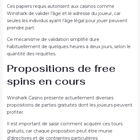
Ces papiers requis autorisent aux casinos comme
Winshark de valider l’âge et le adresse du joueur, car
seules les individus ayant l’âge légal pour jouer peuvent
prendre part.
Ce mécanisme de validation simplifié dure
habituellement de quelques heures à deux jours, selon le
quantité des requêtes.
Propositions de free
spins en cours
Winshark Casino présente actuellement diverses
propositions de parties gratuites dont les joueurs peuvent
profiter.
Il est important de saisir comment acquérir ces tours
gratuits, car chaque proposition peut être munie
d’directives et de contraintes particulières.