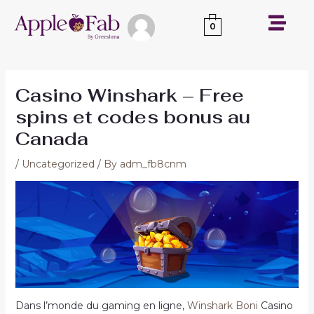
Skip
Post
to
navigation
0
content
Casino Winshark – Free
spins et codes bonus au
Canada
/
Uncategorized
/ By
adm_fb8cnm
Dans l’monde du gaming en ligne,
Winshark Boni
Casino