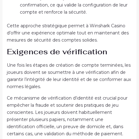
confirmation, ce qui valide la configuration de leur
compte et renforce la sécurité.
Cette approche stratégique permet à Winshark Casino
d’offrir une expérience optimale tout en maintenant des
mesures de sécurité des comptes solides.
Exigences de vérification
Une fois les étapes de création de compte terminées, les
joueurs doivent se soumettre à une vérification afin de
garantir l’intégrité de leur identité et de se conformer aux
normes légales.
Ce mécanisme de vérification d’identité est crucial pour
empêcher la fraude et soutenir des pratiques de jeu
conscientes. Les joueurs doivent habituellement
présenter plusieurs papiers, notamment une
identification officielle, un preuve de domicile et, dans
certains cas, une validation du méthode de paiement.