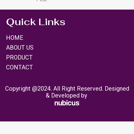
Quick Links
HOME
ABOUT US
PRODUCT
CONTACT
Copyright @2024. All Right Reserved. Designed
& Developed by