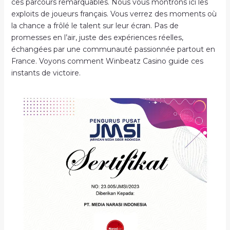
ces parcours remarquables. Nous vous montrons ici les
exploits de joueurs français. Vous verrez des moments où
la chance a frôlé le talent sur leur écran. Pas de
promesses en l’air, juste des expériences réelles,
échangées par une communauté passionnée partout en
France. Voyons comment Winbeatz Casino guide ces
instants de victoire.