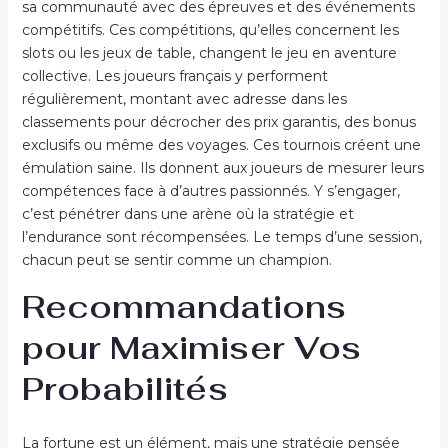
sa communauté avec des épreuves et des événements
compétitifs. Ces compétitions, qu’elles concernent les
slots ou les jeux de table, changent le jeu en aventure
collective. Les joueurs français y performent
régulièrement, montant avec adresse dans les
classements pour décrocher des prix garantis, des bonus
exclusifs ou même des voyages. Ces tournois créent une
émulation saine. Ils donnent aux joueurs de mesurer leurs
compétences face à d’autres passionnés. Y s’engager,
c’est pénétrer dans une arène où la stratégie et
l’endurance sont récompensées. Le temps d’une session,
chacun peut se sentir comme un champion.
Recommandations
pour Maximiser Vos
Probabilités
La fortune est un élément, mais une stratégie pensée