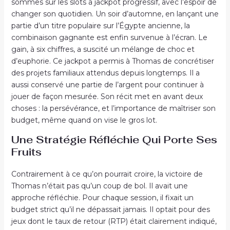
sommes sur les slots à jackpot progressif, avec l’espoir de
changer son quotidien. Un soir d’automne, en lançant une
partie d’un titre populaire sur l’Égypte ancienne, la
combinaison gagnante est enfin survenue à l’écran. Le
gain, à six chiffres, a suscité un mélange de choc et
d’euphorie. Ce jackpot a permis à Thomas de concrétiser
des projets familiaux attendus depuis longtemps. Il a
aussi conservé une partie de l’argent pour continuer à
jouer de façon mesurée. Son récit met en avant deux
choses : la persévérance, et l’importance de maîtriser son
budget, même quand on vise le gros lot.
Une Stratégie Réfléchie Qui Porte Ses
Fruits
Contrairement à ce qu’on pourrait croire, la victoire de
Thomas n’était pas qu’un coup de bol. Il avait une
approche réfléchie. Pour chaque session, il fixait un
budget strict qu’il ne dépassait jamais. Il optait pour des
jeux dont le taux de retour (RTP) était clairement indiqué,