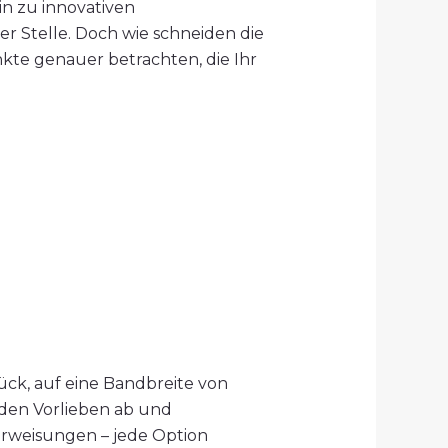
in zu innovativen
r Stelle. Doch wie schneiden die
kte genauer betrachten, die Ihr
ck, auf eine Bandbreite von
den Vorlieben ab und
erweisungen – jede Option