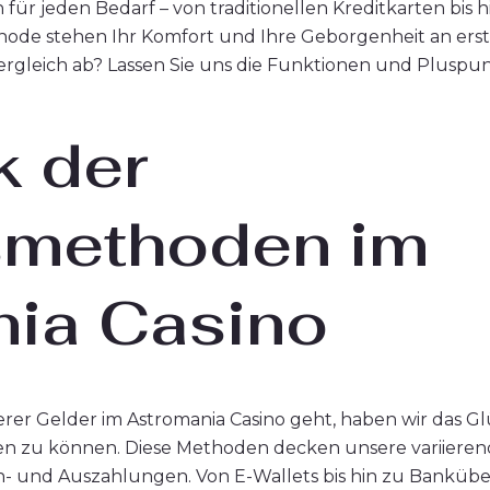
für jeden Bedarf – von traditionellen Kreditkarten bis h
ode stehen Ihr Komfort und Ihre Geborgenheit an erste
rgleich ab? Lassen Sie uns die Funktionen und Pluspun
k der
smethoden im
ia Casino
er Gelder im Astromania Casino geht, haben wir das Glü
 zu können. Diese Methoden decken unsere variieren
n- und Auszahlungen. Von E-Wallets bis hin zu Banküb