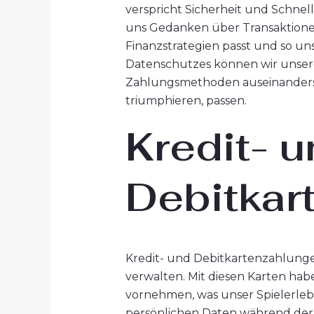
verspricht Sicherheit und Schnell
uns Gedanken über Transaktione
Finanzstrategien passt und so un
Datenschutzes können wir unsere
Zahlungsmethoden auseinandersetz
triumphieren, passen.
Kredit- 
Debitkar
Kredit- und Debitkartenzahlunge
verwalten. Mit diesen Karten ha
vornehmen, was unser Spielerlebn
persönlichen Daten während der 