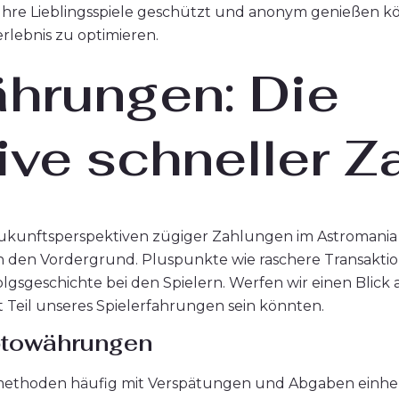
hre Lieblingsspiele geschützt und anonym genießen kön
erlebnis zu optimieren.
hrungen: Die
ive schneller Z
ukunftsperspektiven zügiger Zahlungen im Astromania
en Vordergrund. Pluspunkte wie raschere Transaktio
gsgeschichte bei den Spielern. Werfen wir einen Blick 
 Teil unseres Spielerfahrungen sein könnten.
ptowährungen
methoden häufig mit Verspätungen und Abgaben einher