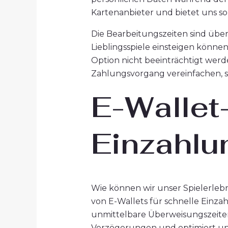
Kartenanbieter und bietet uns som
Die Bearbeitungszeiten sind über
Lieblingsspiele einsteigen können
Option nicht beeinträchtigt werde
Zahlungsvorgang vereinfachen, s
E-Wallet
Einzahlu
Wie können wir unser Spielerlebn
von E-Wallets für schnelle Einzah
unmittelbare Überweisungszeiten
Verzögerungen und optimiert uns