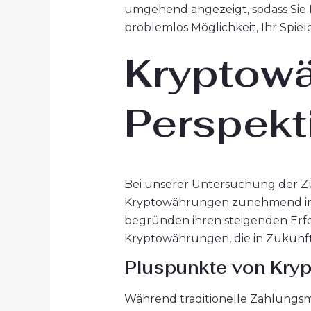
umgehend angezeigt, sodass Sie I
problemlos Möglichkeit, Ihr Spiel
Kryptowä
Perspekt
Bei unserer Untersuchung der Z
Kryptowährungen zunehmend in d
begründen ihren steigenden Erfol
Kryptowährungen, die in Zukunft
Pluspunkte von Kry
Während traditionelle Zahlungs