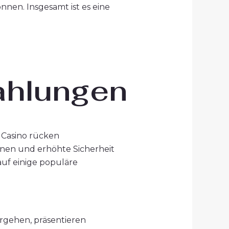
nen. Insgesamt ist es eine
ahlungen
 Casino rücken
nen und erhöhte Sicherheit
auf einige populäre
gehen, präsentieren