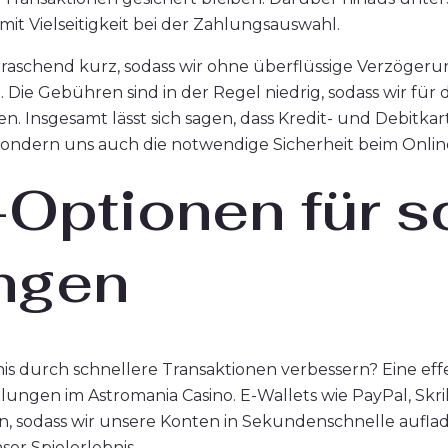
it Vielseitigkeit bei der Zahlungsauswahl.
raschend kurz, sodass wir ohne überflüssige Verzögeru
. Die Gebühren sind in der Regel niedrig, sodass wir für
n. Insgesamt lässt sich sagen, dass Kredit- und Debitka
ondern uns auch die notwendige Sicherheit beim Online
-Optionen für s
ngen
is durch schnellere Transaktionen verbessern? Eine eff
lungen im Astromania Casino. E-Wallets wie PayPal, Skri
, sodass wir unsere Konten in Sekundenschnelle auflad
er Spielerlebnis.