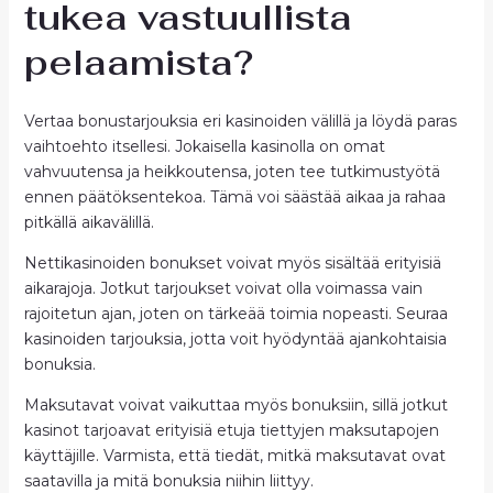
tukea vastuullista
pelaamista?
Vertaa bonustarjouksia eri kasinoiden välillä ja löydä paras
vaihtoehto itsellesi. Jokaisella kasinolla on omat
vahvuutensa ja heikkoutensa, joten tee tutkimustyötä
ennen päätöksentekoa. Tämä voi säästää aikaa ja rahaa
pitkällä aikavälillä.
Nettikasinoiden bonukset voivat myös sisältää erityisiä
aikarajoja. Jotkut tarjoukset voivat olla voimassa vain
rajoitetun ajan, joten on tärkeää toimia nopeasti. Seuraa
kasinoiden tarjouksia, jotta voit hyödyntää ajankohtaisia
bonuksia.
Maksutavat voivat vaikuttaa myös bonuksiin, sillä jotkut
kasinot tarjoavat erityisiä etuja tiettyjen maksutapojen
käyttäjille. Varmista, että tiedät, mitkä maksutavat ovat
saatavilla ja mitä bonuksia niihin liittyy.