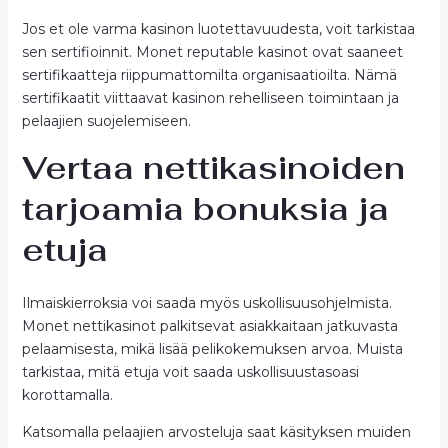
Jos et ole varma kasinon luotettavuudesta, voit tarkistaa
sen sertifioinnit. Monet reputable kasinot ovat saaneet
sertifikaatteja riippumattomilta organisaatioilta. Nämä
sertifikaatit viittaavat kasinon rehelliseen toimintaan ja
pelaajien suojelemiseen.
Vertaa nettikasinoiden
tarjoamia bonuksia ja
etuja
Ilmaiskierroksia voi saada myös uskollisuusohjelmista.
Monet nettikasinot palkitsevat asiakkaitaan jatkuvasta
pelaamisesta, mikä lisää pelikokemuksen arvoa. Muista
tarkistaa, mitä etuja voit saada uskollisuustasoasi
korottamalla.
Katsomalla pelaajien arvosteluja saat käsityksen muiden