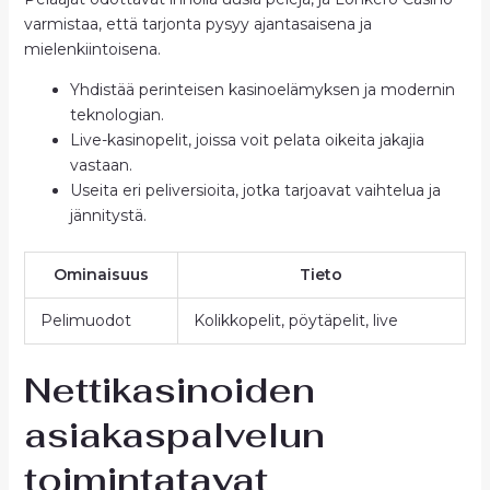
varmistaa, että tarjonta pysyy ajantasaisena ja
mielenkiintoisena.
Yhdistää perinteisen kasinoelämyksen ja modernin
teknologian.
Live-kasinopelit, joissa voit pelata oikeita jakajia
vastaan.
Useita eri peliversioita, jotka tarjoavat vaihtelua ja
jännitystä.
Ominaisuus
Tieto
Pelimuodot
Kolikkopelit, pöytäpelit, live
Nettikasinoiden
asiakaspalvelun
toimintatavat