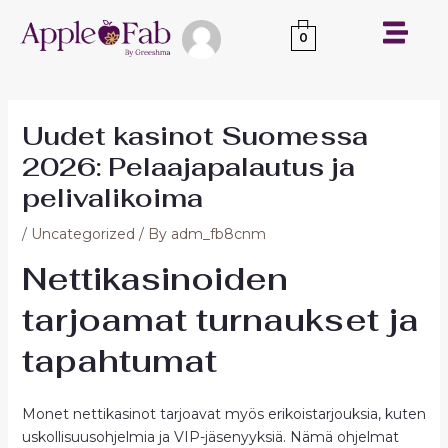
Skip
Post
to
navigation
0
content
Uudet kasinot Suomessa
2026: Pelaajapalautus ja
pelivalikoima
/
Uncategorized
/ By
adm_fb8cnm
Nettikasinoiden
tarjoamat turnaukset ja
tapahtumat
Monet nettikasinot tarjoavat myös erikoistarjouksia, kuten
uskollisuusohjelmia ja VIP-jäsenyyksiä. Nämä ohjelmat