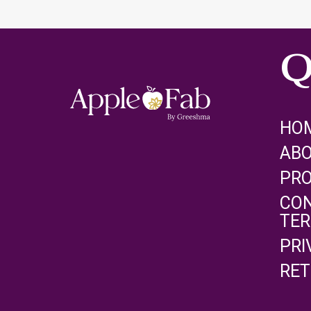
Q
HO
ABO
PR
CO
TER
PRI
RET