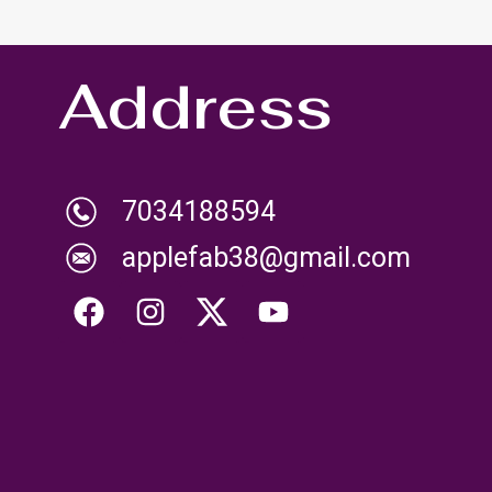
Address
7034188594
applefab38@gmail.com
F
I
Y
a
n
o
c
s
u
e
t
t
b
a
u
o
g
b
o
r
e