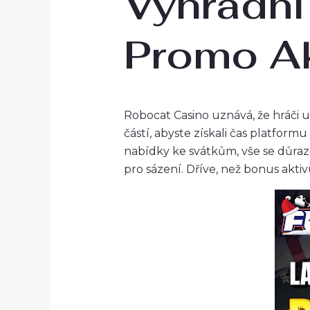
Výhradní
Promo Ak
Robocat Casino uznává, že hráči uv
částí, abyste získali čas platfor
nabídky ke svátkům, vše se důraz
pro sázení. Dříve, než bonus akti