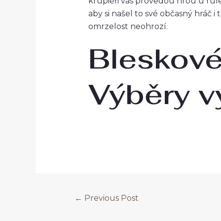
krupiéři vás provedou hrou u rule
aby si našel to své občasný hráč i
omrzelost neohrozí.
Bleskové
Výběry v
←
Previous Post