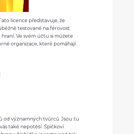
ato licence představuje, že
ůběžně testované na férovost.
 hraní. Ve svém účtu si můžete
borné organizace, které pomáhají.
h
ů od významných tvůrců. Jsou tu
 vás také nepotěší. Špičkoví