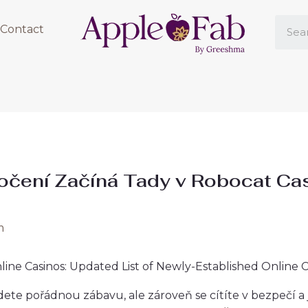
Contact
očení Začíná Tady v Robocat Ca
m
te pořádnou zábavu, ale zároveň se cítíte v bezpečí a jst