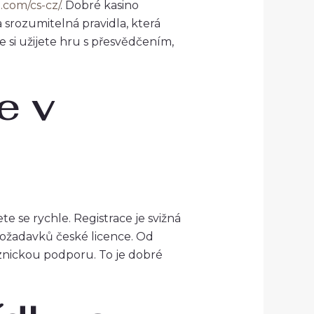
.com/cs-cz/
. Dobré kasino
 srozumitelná pravidla, která
 si užijete hru s přesvědčením,
e v
e se rychle. Registrace je svižná
požadavků české licence. Od
aznickou podporu. To je dobré