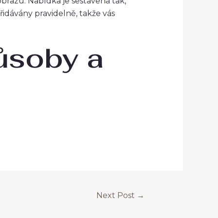
obrazu. Nabídka je sestavená tak,
řidávány pravidelně, takže vás
ůsoby a
Next Post
→