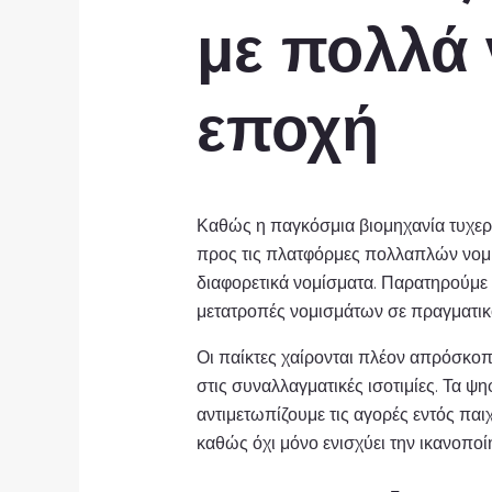
με πολλά
εποχή
Καθώς η παγκόσμια βιομηχανία τυχερ
προς τις πλατφόρμες πολλαπλών νομι
διαφορετικά νομίσματα. Παρατηρούμε 
μετατροπές νομισμάτων σε πραγματικό
Οι παίκτες χαίρονται πλέον απρόσκο
στις συναλλαγματικές ισοτιμίες. Τα 
αντιμετωπίζουμε τις αγορές εντός παιχ
καθώς όχι μόνο ενισχύει την ικανοποί