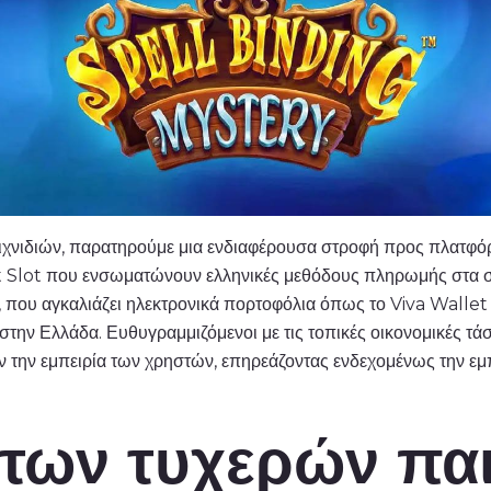
ιχνιδιών, παρατηρούμε μια ενδιαφέρουσα στροφή προς πλατφό
t Slot που ενσωματώνουν ελληνικές μεθόδους πληρωμής στα σ
η, που αγκαλιάζει ηλεκτρονικά πορτοφόλια όπως το Viva Wallet 
στην Ελλάδα. Ευθυγραμμιζόμενοι με τις τοπικές οικονομικές τά
 την εμπειρία των χρηστών, επηρεάζοντας ενδεχομένως την εμπ
 των τυχερών πα