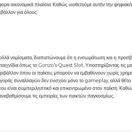
φορα οικονομικά πλαίσια. Καθώς υιοθετούμε αυτήν την ψηφιακή 
ιβάλλον για όλους.
 πολλά νομίσματα, διαπιστώνουμε ότι η ενσωμάτωση και η προ
 παιχνίδια όπως το Gonzo’s Quest Slot. Υποστηρίζοντας τις 
εριβάλλον όπου οι παίκτες μπορούν να εμβαθύνουν χωρίς χρημ
οράς συναλλαγών δεν ενισχύει μόνο το gameplay, αλλά θέτει 
ου είναι συμπεριληπτικό και επικεντρωμένο στον παίκτη. Καθώς
 αναβαθμίσουμε τις εμπειρίες των παικτών παγκοσμίως.