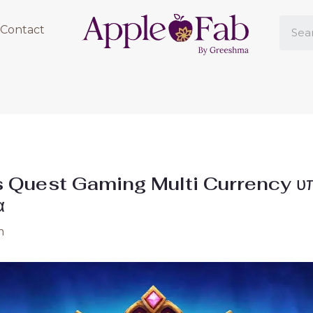
Contact
s Quest Gaming Multi Currency υπο
α
m