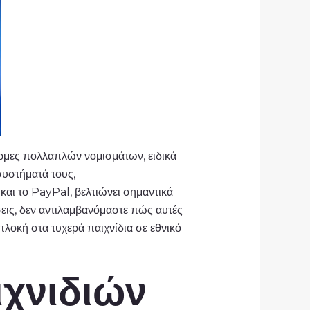
ρμες πολλαπλών νομισμάτων, ειδικά
υστήματά τους,
και το PayPal, βελτιώνει σημαντικά
σεις, δεν αντιλαμβανόμαστε πώς αυτές
λοκή στα τυχερά παιχνίδια σε εθνικό
ιχνιδιών