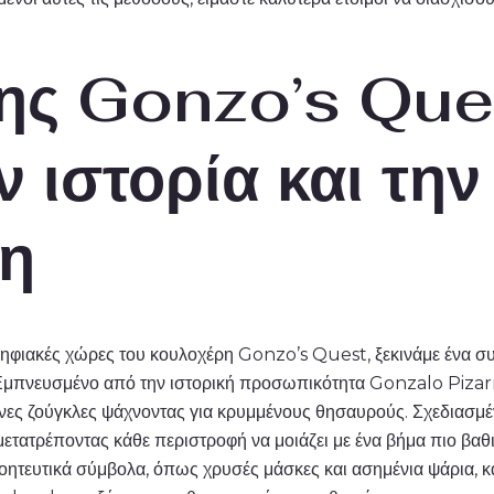
ης Gonzo’s Que
ν ιστορία και την
η
ηφιακές χώρες του κουλοχέρη Gonzo’s Quest, ξεκινάμε ένα συ
. Εμπνευσμένο από την ιστορική προσωπικότητα Gonzalo Pizar
νες ζούγκλες ψάχνοντας για κρυμμένους θησαυρούς. Σχεδιασμέ
 μετατρέποντας κάθε περιστροφή να μοιάζει με ένα βήμα πιο βαθ
οητευτικά σύμβολα, όπως χρυσές μάσκες και ασημένια ψάρια, κ