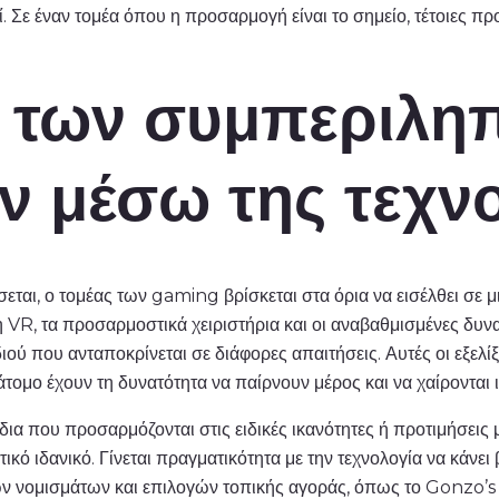
ί. Σε έναν τομέα όπου η προσαρμογή είναι το σημείο, τέτοιες π
ν των συμπεριλη
ν μέσω της τεχν
εται, ο τομέας των gaming βρίσκεται στα όρια να εισέλθει σε 
VR, τα προσαρμοστικά χειριστήρια και οι αναβαθμισμένες δυν
ιδιού που ανταποκρίνεται σε διάφορες απαιτήσεις. Αυτές οι εξελ
άτομο έχουν τη δυνατότητα να παίρνουν μέρος και να χαίρονται ι
ίδια που προσαρμόζονται στις ειδικές ικανότητες ή προτιμήσεις
τικό ιδανικό. Γίνεται πραγματικότητα με την τεχνολογία να κάνει
ομισμάτων και επιλογών τοπικής αγοράς, όπως το Gonzo’s Q