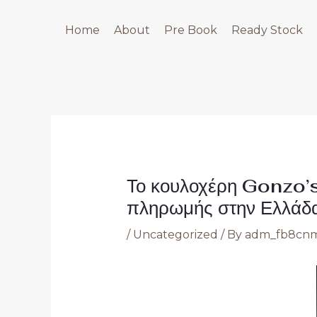
Skip
Post
to
navigation
Home
About
Pre Book
Ready Stock
content
Το κουλοχέρη Gonzo’
πληρωμής στην Ελλάδ
/
Uncategorized
/ By
adm_fb8cn