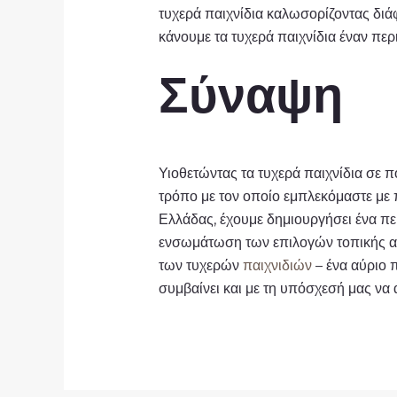
τυχερά παιχνίδια καλωσορίζοντας διά
κάνουμε τα τυχερά παιχνίδια έναν περ
Σύναψη
Υιοθετώντας τα τυχερά παιχνίδια σε
τρόπο με τον οποίο εμπλεκόμαστε με
Ελλάδας, έχουμε δημιουργήσει ένα π
ενσωμάτωση των επιλογών τοπικής αγ
των τυχερών
παιχνιδιών
– ένα αύριο π
συμβαίνει και με τη υπόσχεσή μας να