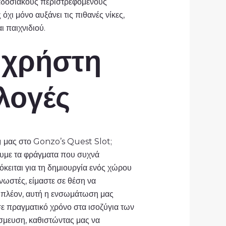
αδοσιακούς περιστρεφόμενους
χι μόνο αυξάνει τις πιθανές νίκες,
 παιχνιδιού.
 χρήστη
ιλογές
g μας στο Gonzo’s Quest Slot;
ουμε τα φράγματα που συχνά
όκειται για τη δημιουργία ενός χώρου
γνωστές, είμαστε σε θέση να
πιπλέον, αυτή η ενσωμάτωση μας
ε πραγματικό χρόνο στα ισοζύγια των
έσμευση, καθιστώντας μας να