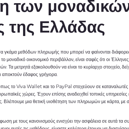
η των μοναδικώ
 της Ελλάδας
α γκάμα μεθόδων πληρωμής που μπορεί να φαίνονται διάφορες 
το μοναδικό οικονομικό περιβάλλον, είναι σαφές ότι οι Έλληνε
 Τα μετρητά εξακολουθούν να είναι το κυρίαρχο στοιχείο, δείχ
ι αποκτούν έδαφος γρήγορα.
πως το Viva Wallet και το PayPal στοχεύουν σε καταναλωτές 
υρωπαϊκές χώρες. Έχουν επίσης αναδειχθεί τοπικές υπηρεσίες
. Βλέπουμε μια θετική υιοθέτηση των πληρωμών με κάρτα, με 
ωση με τους κανονισμούς ενισχύει την ασφάλεια σε αυτά τα συ
ενοι αυτές τις μεθόδους, είμαστε καλύτερα έτοιμοι να διασχίσο