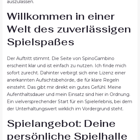
auszulassen.
Willkommen in einer
Welt des zuverlässigen
Spielspaßes
Der Auftritt stimmt. Die Seite von SpinoGambino
erscheint klar und ist einfach zu nutzen. Ich finde mich
sofort zurecht. Dahinter verbirgt sich eine Lizenz einer
anerkannten Aufsichtsbehörde, die für klare Regeln
einsteht. Das gibt mir direkt ein gutes Gefühl. Meine
Aufenthaltsdauer und mein Einsatz sind hier in Ordnung.
Ein vielversprechender Start für ein Spielerlebnis, bei dem
der Unterhaltungswert wirklich im Vordergrund steht.
Spielangebot: Deine
persönliche Spielhalle