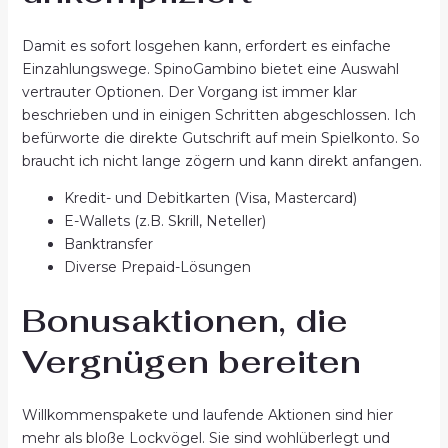
Damit es sofort losgehen kann, erfordert es einfache
Einzahlungswege. SpinoGambino bietet eine Auswahl
vertrauter Optionen. Der Vorgang ist immer klar
beschrieben und in einigen Schritten abgeschlossen. Ich
befürworte die direkte Gutschrift auf mein Spielkonto. So
braucht ich nicht lange zögern und kann direkt anfangen.
Kredit- und Debitkarten (Visa, Mastercard)
E-Wallets (z.B. Skrill, Neteller)
Banktransfer
Diverse Prepaid-Lösungen
Bonusaktionen, die
Vergnügen bereiten
Willkommenspakete und laufende Aktionen sind hier
mehr als bloße Lockvögel. Sie sind wohlüberlegt und