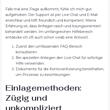
Falls mal eine Frage aufkommt, fühle ich mich gut
aufgehoben. Der Support ist per Live-Chat und E-Mail
erreichbar und hilft freundlich und kompetent. Meine
Erfahrung ist, dass Anfragen rasch und lösungsorientiert
behandelt werden. Im umfangreichen Hilfebereich
entdecke ich oft auch schon vorab eine Antwort.
Zuerst den umfassenden FAQ-Bereich
konsultieren.
Bei speziellen Anliegen den Live-Chat für sofortige
Hilfe verwenden.
Dokumente für die Kontoverifizierung bereithalten,
um Prozesse zu beschleunigen.
Einlagemethoden:
Zügig und
unkompliziert