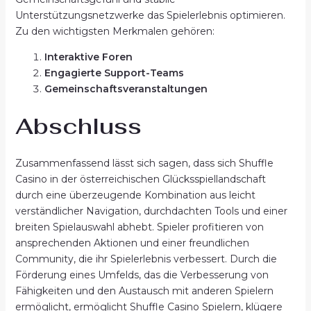
Unterstützungsnetzwerke das Spielerlebnis optimieren.
Zu den wichtigsten Merkmalen gehören:
Interaktive Foren
Engagierte Support-Teams
Gemeinschaftsveranstaltungen
Abschluss
Zusammenfassend lässt sich sagen, dass sich Shuffle
Casino in der österreichischen Glücksspiellandschaft
durch eine überzeugende Kombination aus leicht
verständlicher Navigation, durchdachten Tools und einer
breiten Spielauswahl abhebt. Spieler profitieren von
ansprechenden Aktionen und einer freundlichen
Community, die ihr Spielerlebnis verbessert. Durch die
Förderung eines Umfelds, das die Verbesserung von
Fähigkeiten und den Austausch mit anderen Spielern
ermöglicht, ermöglicht Shuffle Casino Spielern, klügere