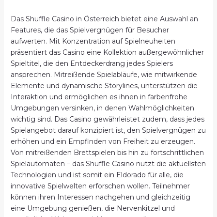
Das Shuffle Casino in Österreich bietet eine Auswahl an
Features, die das Spielvergnügen für Besucher
aufwerten. Mit Konzentration auf Spielneuheiten
präsentiert das Casino eine Kollektion außergewöhnlicher
Spieltitel, die den Entdeckerdrang jedes Spielers
ansprechen. Mitreißende Spielabläufe, wie mitwirkende
Elemente und dynamische Storylines, unterstützen die
Interaktion und ermöglichen es ihnen in farbenfrohe
Umgebungen versinken, in denen Wahlmöglichkeiten
wichtig sind. Das Casino gewährleistet zudem, dass jedes
Spielangebot darauf konzipiert ist, den Spielvergnügen zu
erhöhen und ein Empfinden von Freiheit zu erzeugen.
Von mitreißenden Brettspielen bis hin zu fortschrittlichen
Spielautomaten – das Shuffle Casino nutzt die aktuellsten
Technologien und ist somit ein Eldorado für alle, die
innovative Spielwelten erforschen wollen. Teilnehmer
können ihren Interessen nachgehen und gleichzeitig
eine Umgebung genießen, die Nervenkitzel und