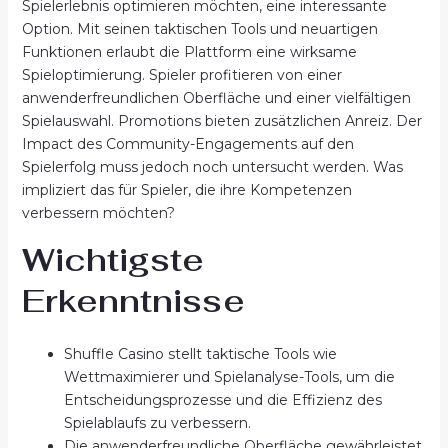
Spielerlebnis optimieren möchten, eine interessante
Option. Mit seinen taktischen Tools und neuartigen
Funktionen erlaubt die Plattform eine wirksame
Spieloptimierung. Spieler profitieren von einer
anwenderfreundlichen Oberfläche und einer vielfältigen
Spielauswahl. Promotions bieten zusätzlichen Anreiz. Der
Impact des Community-Engagements auf den
Spielerfolg muss jedoch noch untersucht werden. Was
impliziert das für Spieler, die ihre Kompetenzen
verbessern möchten?
Wichtigste
Erkenntnisse
Shuffle Casino stellt taktische Tools wie
Wettmaximierer und Spielanalyse-Tools, um die
Entscheidungsprozesse und die Effizienz des
Spielablaufs zu verbessern.
Die anwenderfreundliche Oberfläche gewährleistet