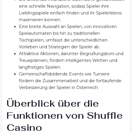
eine schnelle Navigation, sodass Spieler ihre
Lieblingsspiele einfach finden und ihr Spielerlebnis
maximieren können.
Eine breite Auswahl an Spielen, von innovativen
Spielautomaten bis hin zu traditionellen
Tischspielen, umfasst die unterschiedlichen
Vorlieben und Strategien der Spieler ab.
Attraktive Aktionen, darunter Begrüßungsboni und
Treueprämien, fördern intelligentes Wetten und
langfristiges Spielen.
Gemeinschaftsbildende Events wie Turniere
fördern die Zusammenarbeit und die fortlaufende
Verbesserung der Spieler in Österreich.
Überblick über die
Funktionen von Shuffle
Casino