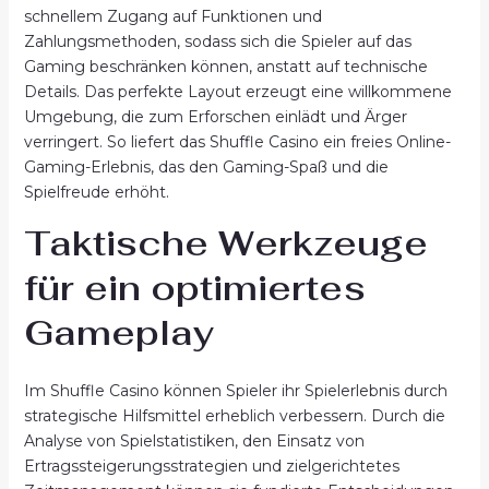
schnellem Zugang auf Funktionen und
Zahlungsmethoden, sodass sich die Spieler auf das
Gaming beschränken können, anstatt auf technische
Details. Das perfekte Layout erzeugt eine willkommene
Umgebung, die zum Erforschen einlädt und Ärger
verringert. So liefert das Shuffle Casino ein freies Online-
Gaming-Erlebnis, das den Gaming-Spaß und die
Spielfreude erhöht.
Taktische Werkzeuge
für ein optimiertes
Gameplay
Im Shuffle Casino können Spieler ihr Spielerlebnis durch
strategische Hilfsmittel erheblich verbessern. Durch die
Analyse von Spielstatistiken, den Einsatz von
Ertragssteigerungsstrategien und zielgerichtetes