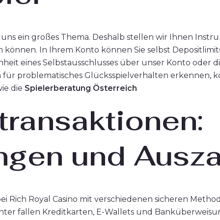
t uns ein großes Thema. Deshalb stellen wir Ihnen Inst
können. In Ihrem Konto können Sie selbst Depositlimits, 
nheit eines Selbstausschlusses über unser Konto oder die
en für problematisches Glücksspielverhalten erkennen, ko
wie die
Spielerberatung Österreich
transaktionen:
ngen und Ausz
 bei Rich Royal Casino mit verschiedenen sicheren Met
r fallen Kreditkarten, E-Wallets und Banküberweisun