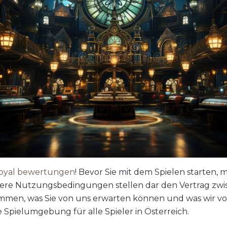
h royal bewertungen
! Bevor Sie mit dem Spielen starten, m
nsere Nutzungsbedingungen stellen dar den Vertrag zw
timmen, was Sie von uns erwarten können und was wir von
 Spielumgebung für alle Spieler in Österreich.