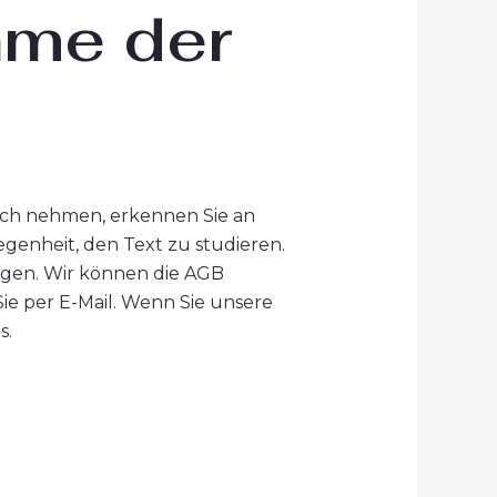
hme der
ruch nehmen, erkennen Sie an
egenheit, den Text zu studieren.
gen. Wir können die AGB
e per E-Mail. Wenn Sie unsere
s.