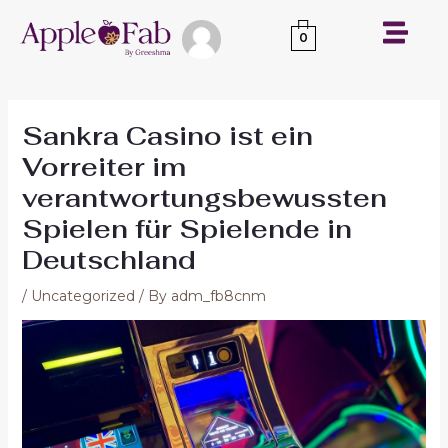
Skip
Post
to
navigation
0
content
Sankra Casino ist ein
Vorreiter im
verantwortungsbewussten
Spielen für Spielende in
Deutschland
/
Uncategorized
/ By
adm_fb8cnm