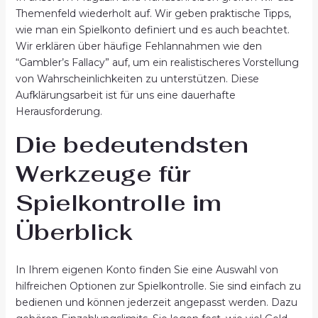
Themenfeld wiederholt auf. Wir geben praktische Tipps,
wie man ein Spielkonto definiert und es auch beachtet.
Wir erklären über häufige Fehlannahmen wie den
“Gambler’s Fallacy” auf, um ein realistischeres Vorstellung
von Wahrscheinlichkeiten zu unterstützen. Diese
Aufklärungsarbeit ist für uns eine dauerhafte
Herausforderung.
Die bedeutendsten
Werkzeuge für
Spielkontrolle im
Überblick
In Ihrem eigenen Konto finden Sie eine Auswahl von
hilfreichen Optionen zur Spielkontrolle. Sie sind einfach zu
bedienen und können jederzeit angepasst werden. Dazu