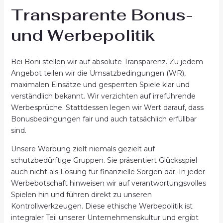
Transparente Bonus-
und Werbepolitik
Bei Boni stellen wir auf absolute Transparenz. Zu jedem
Angebot teilen wir die Umsatzbedingungen (WR),
maximalen Einsätze und gesperrten Spiele klar und
verständlich bekannt. Wir verzichten auf irreführende
Werbesprüche. Stattdessen legen wir Wert darauf, dass
Bonusbedingungen fair und auch tatsächlich erfüllbar
sind.
Unsere Werbung zielt niemals gezielt auf
schutzbedürftige Gruppen. Sie präsentiert Glücksspiel
auch nicht als Lösung für finanzielle Sorgen dar. In jeder
Werbebotschaft hinweisen wir auf verantwortungsvolles
Spielen hin und führen direkt zu unseren
Kontrollwerkzeugen. Diese ethische Werbepolitik ist
integraler Teil unserer Unternehmenskultur und ergibt