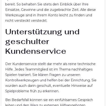
bereit. So behalten Sie stets den Einblick über Ihre
Einsätze, Gewinne und die zugebrachte Zeit. Alle diese
Werkzeuge sind in Ihrem Konto leicht zu finden und
nicht versteckt versteckt.
Unterstützung und
geschulter
Kundenservice
Der Kundenservice stellt dar mehr als reine technische
Hilfe. Jedes Teammitglied ist im Thema nachhaltiges
Spielen trainiert. Sie klären Fragen zu unseren
Kontrollwerkzeugen und helfen bei der Einrichtung. Sie
wurden auch darin geschult, eventuelle Hinweise auf
Spielprobleme früh zu erkennen.
Bei Bedarfsfall können sie ein einfühlsames Gespräch
leiten und den Weg zu externen Hilfsangeboten