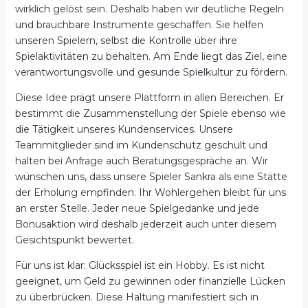
wirklich gelöst sein. Deshalb haben wir deutliche Regeln
und brauchbare Instrumente geschaffen. Sie helfen
unseren Spielern, selbst die Kontrolle über ihre
Spielaktivitäten zu behalten. Am Ende liegt das Ziel, eine
verantwortungsvolle und gesunde Spielkultur zu fördern.
Diese Idee prägt unsere Plattform in allen Bereichen. Er
bestimmt die Zusammenstellung der Spiele ebenso wie
die Tätigkeit unseres Kundenservices. Unsere
Teammitglieder sind im Kundenschutz geschult und
halten bei Anfrage auch Beratungsgespräche an. Wir
wünschen uns, dass unsere Spieler Sankra als eine Stätte
der Erholung empfinden. Ihr Wohlergehen bleibt für uns
an erster Stelle. Jeder neue Spielgedanke und jede
Bonusaktion wird deshalb jederzeit auch unter diesem
Gesichtspunkt bewertet.
Für uns ist klar: Glücksspiel ist ein Hobby. Es ist nicht
geeignet, um Geld zu gewinnen oder finanzielle Lücken
zu überbrücken. Diese Haltung manifestiert sich in