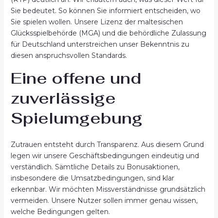
Sie bedeutet. So können Sie informiert entscheiden, wo
Sie spielen wollen. Unsere Lizenz der maltesischen
Glücksspielbehörde (MGA) und die behördliche Zulassung
für Deutschland unterstreichen unser Bekenntnis zu
diesen anspruchsvollen Standards.
Eine offene und
zuverlässige
Spielumgebung
Zutrauen entsteht durch Transparenz. Aus diesem Grund
legen wir unsere Geschäftsbedingungen eindeutig und
verständlich. Sämtliche Details zu Bonusaktionen,
insbesondere die Umsatzbedingungen, sind klar
erkennbar. Wir möchten Missverständnisse grundsätzlich
vermeiden. Unsere Nutzer sollen immer genau wissen,
welche Bedingungen gelten.