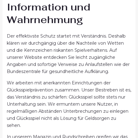
Information und
Wahrnehmung
Der effektivste Schutz startet mit Verständnis. Deshalb
klären wir durchgängig über die Nachteile von Wetten
und die Kennzeichen riskanten Spielverhaltens. Auf
unserer Website entdecken Sie leicht zugängliche
Angaben und sofortige Verweise zu Anlaufstellen wie der
Bundeszentrale für gesundheitliche Aufklärung.
Wir arbeiten mit anerkannten Einrichtungen der
Glücksspielprävention zusammen. Unser Bestreben ist es,
das Verständnis zu schärfen: Glücksspiel sollte stets nur
Unterhaltung sein. Wir ermuntern unsere Nutzer, in
regelmäßigen Abständen Unterbrechungen zu einlegen
und Glücksspiel nicht als Lösung für Geldsorgen zu
sehen.
In unserem Magazin und Rundschreiben greifen wir das