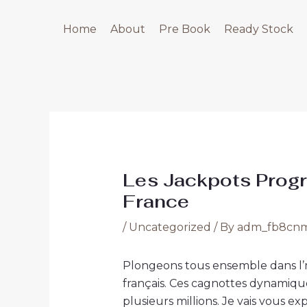
Skip
Post
to
navigation
Home
About
Pre Book
Ready Stock
content
Les Jackpots Progre
France
/
Uncategorized
/ By
adm_fb8cn
Plongeons tous ensemble dans l’m
français. Ces cagnottes dynamiqu
plusieurs millions. Je vais vous 