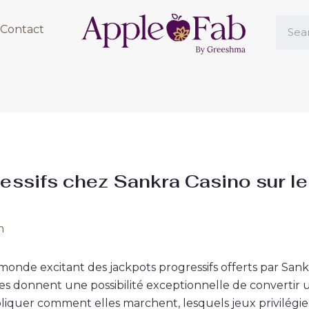
Contact
ssifs chez Sankra Casino sur le t
m
onde excitant des jackpots progressifs offerts par Sank
es donnent une possibilité exceptionnelle de convertir 
expliquer comment elles marchent, lesquels jeux privilég