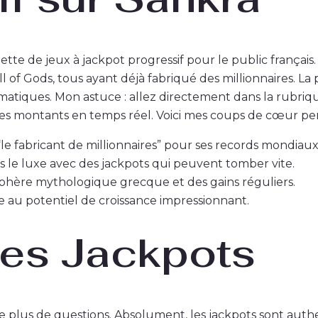
tte de jeux à jackpot progressif pour le public françai
of Gods, tous ayant déjà fabriqué des millionnaires. La p
ématiques. Mon astuce : allez directement dans la rubriqu
les montants en temps réel. Voici mes coups de cœur per
 fabricant de millionnaires” pour ses records mondiaux
 le luxe avec des jackpots qui peuvent tomber vite.
phère mythologique grecque et des gains réguliers.
ue au potentiel de croissance impressionnant.
les Jackpots
e plus de questions. Absolument, les jackpots sont auth