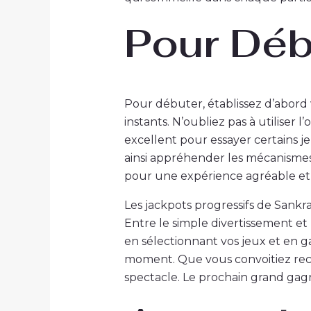
Pour Déb
Pour débuter, établissez d’abord
instants. N’oubliez pas à utilise
excellent pour essayer certains je
ainsi appréhender les mécanismes s
pour une expérience agréable et
Les jackpots progressifs de Sankra
Entre le simple divertissement et
en sélectionnant vos jeux et en 
moment. Que vous convoitiez rec
spectacle. Le prochain grand gagna