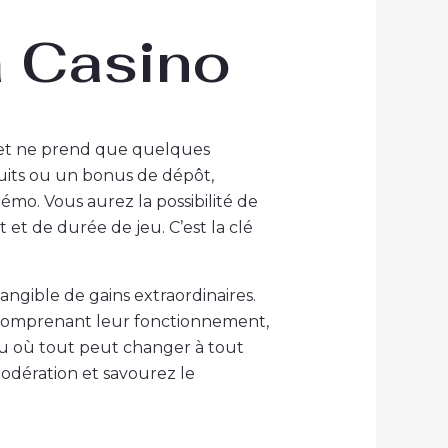
a Casino
e et ne prend que quelques
tuits ou un bonus de dépôt,
démo. Vous aurez la possibilité de
 et de durée de jeu. C’est la clé
angible de gains extraordinaires.
n comprenant leur fonctionnement,
eu où tout peut changer à tout
odération et savourez le