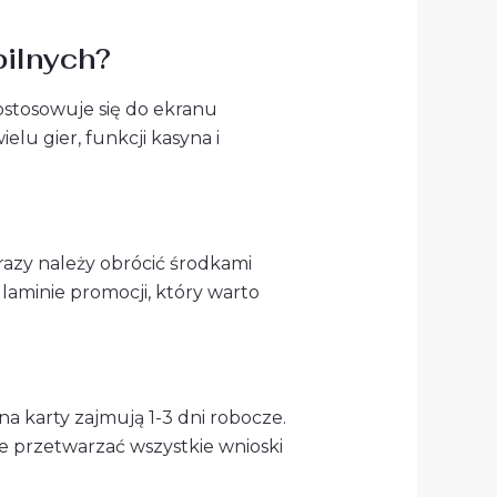
bilnych?
ostosowuje się do ekranu
elu gier, funkcji kasyna i
razy należy obrócić środkami
laminie promocji, który warto
na karty zajmują 1-3 dni robocze.
ie przetwarzać wszystkie wnioski