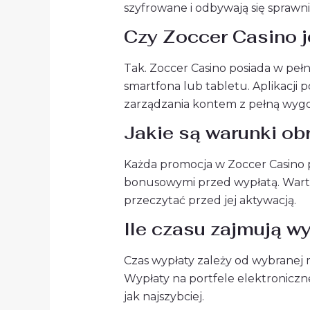
szyfrowane i odbywają się sprawni
Czy Zoccer Casino j
Tak. Zoccer Casino posiada w peł
smartfona lub tabletu. Aplikacji p
zarządzania kontem z pełną wyg
Jakie są warunki ob
Każda promocja w Zoccer Casino p
bonusowymi przed wypłatą. Wartoś
przeczytać przed jej aktywacją.
Ile czasu zajmują w
Czas wypłaty zależy od wybranej
Wypłaty na portfele elektroniczn
jak najszybciej.