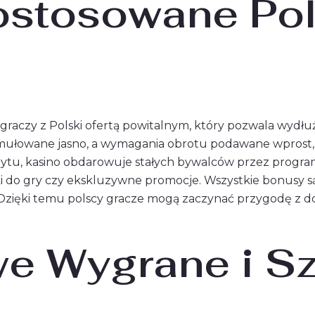
ostosowane Po
raczy z Polski ofertą powitalnym, który pozwala wydłuży
rmułowane jasno, a wymagania obrotu podawane wprost, 
tu, kasino obdarowuje stałych bywalców przez program 
i do gry czy ekskluzywne promocje. Wszystkie bonusy 
e. Dzięki temu polscy gracze mogą zaczynać przygodę z
e Wygrane i Sz