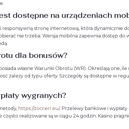
e.
est dostępne na urządzeniach mo
ni responsywną stronę internetową, która dynamicznie d
obierać nie trzeba. Wersja mobilna zapewnia dostęp do wi
odą.
rotu dla bonusów?
osiada własne Warunki Obrotu (WR). Określają one, ile 
ć zależy od typu oferty. Szczegóły są dostępne w regu
ypłaty wygranych?
 metody,
https://zoccerr.eu/
. Przelewy bankowe i wypłaty 
e często realizowane są w ciągu 24 godzin. Kasino pragn