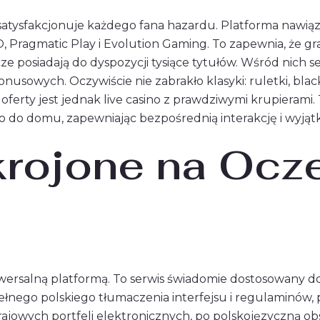
usatysfakcjonuje każdego fana hazardu. Platforma nawią
O, Pragmatic Play i Evolution Gaming. To zapewnia, że gr
e posiadają do dyspozycji tysiące tytułów. Wśród nich s
nusowych. Oczywiście nie zabrakło klasyki: ruletki, bla
rty jest jednak live casino z prawdziwymi krupierami. T
o do domu, zapewniając bezpośrednią interakcję i wyją
krojone na Ocz
iwersalną platformą. To serwis świadomie dostosowany do 
nego polskiego tłumaczenia interfejsu i regulaminów, 
ajowych portfeli elektronicznych, po polskojęzyczną ob