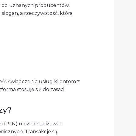
ier od uznanych producentów,
 slogan, a rzeczywistość, która
ość świadczenie usług klientom z
tforma stosuje się do zasad
zy?
ch (PLN) można realizować
onicznych. Transakcje są