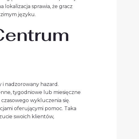
 lokalizacja sprawia, że gracz
odzimym języku.
Centrum
y i nadzorowany hazard.
ienne, tygodniowe lub miesięczne
 czasowego wykluczenia się.
acjami oferującymi pomoc. Taka
zucie swoich klientów,