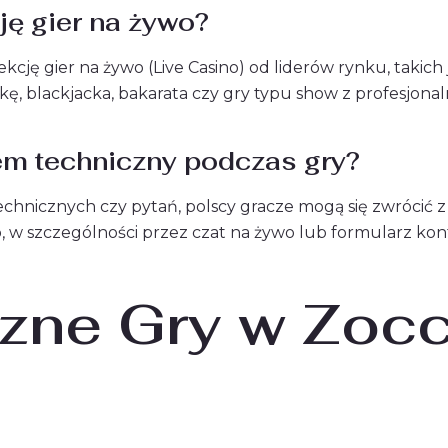
ę gier na żywo?
ekcję gier na żywo (Live Casino) od liderów rynku, takich
ę, blackjacka, bakarata czy gry typu show z profesjona
em techniczny podczas gry?
chnicznych czy pytań, polscy gracze mogą się zwrócić z 
 w szczególności przez czat na żywo lub formularz ko
zne Gry w Zocc