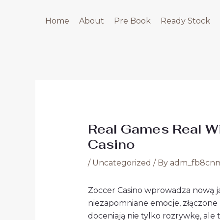
Skip
Post
to
navigation
Home
About
Pre Book
Ready Stock
content
Real Games Real Wi
Casino
/
Uncategorized
/ By
adm_fb8cn
Zoccer Casino wprowadza nową jak
niezapomniane emocje, złączone z
doceniają nie tylko rozrywkę, ale 