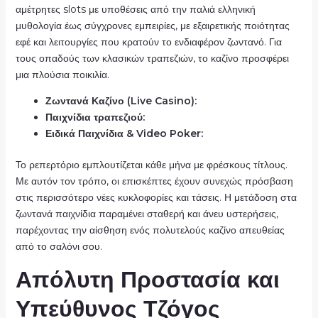
αμέτρητες slots με υποθέσεις από την παλιά ελληνική
μυθολογία έως σύγχρονες εμπειρίες, με εξαιρετικής ποιότητας
εφέ και λειτουργίες που κρατούν το ενδιαφέρον ζωντανό. Για
τους οπαδούς των κλασικών τραπεζιών, το καζίνο προσφέρει
μια πλούσια ποικιλία.
Ζωντανά Καζίνο (Live Casino):
Παιχνίδια τραπεζιού:
Ειδικά Παιχνίδια & Video Poker:
Το ρεπερτόριο εμπλουτίζεται κάθε μήνα με φρέσκους τίτλους.
Με αυτόν τον τρόπο, οι επισκέπτες έχουν συνεχώς πρόσβαση
στις περισσότερο νέες κυκλοφορίες και τάσεις. Η μετάδοση στα
ζωντανά παιχνίδια παραμένει σταθερή και άνευ υστερήσεις,
παρέχοντας την αίσθηση ενός πολυτελούς καζίνο απευθείας
από το σαλόνι σου.
Απόλυτη Προστασία και
Υπεύθυνος Τζόγος