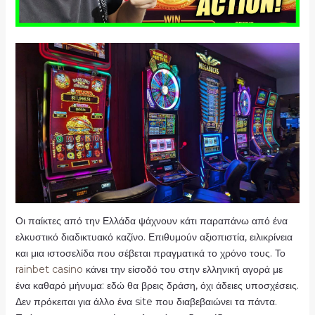
Οι παίκτες από την Ελλάδα ψάχνουν κάτι παραπάνω από ένα
ελκυστικό διαδικτυακό καζίνο. Επιθυμούν αξιοπιστία, ειλικρίνεια
και μια ιστοσελίδα που σέβεται πραγματικά το χρόνο τους. Το
rainbet casino
κάνει την είσοδό του στην ελληνική αγορά με
ένα καθαρό μήνυμα: εδώ θα βρεις δράση, όχι άδειες υποσχέσεις.
Δεν πρόκειται για άλλο ένα site που διαβεβαιώνει τα πάντα.