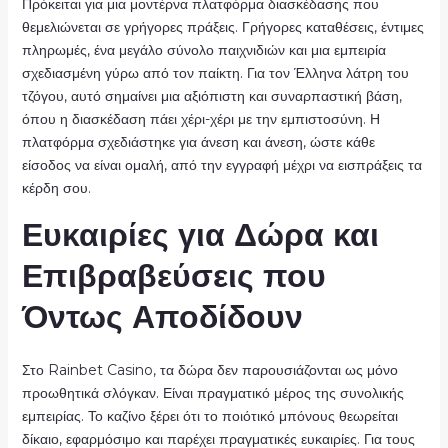
Πρόκειται για μια μοντέρνα πλατφόρμα διασκέδασης που
θεμελιώνεται σε γρήγορες πράξεις. Γρήγορες καταθέσεις, έντιμες
πληρωμές, ένα μεγάλο σύνολο παιχνιδιών και μια εμπειρία
σχεδιασμένη γύρω από τον παίκτη. Για τον Έλληνα λάτρη του
τζόγου, αυτό σημαίνει μια αξιόπιστη και συναρπαστική βάση,
όπου η διασκέδαση πάει χέρι-χέρι με την εμπιστοσύνη. Η
πλατφόρμα σχεδιάστηκε για άνεση και άνεση, ώστε κάθε
είσοδος να είναι ομαλή, από την εγγραφή μέχρι να εισπράξεις τα
κέρδη σου.
Ευκαιρίες για Δώρα και
Επιβραβεύσεις που
Όντως Αποδίδουν
Στο Rainbet Casino, τα δώρα δεν παρουσιάζονται ως μόνο
προωθητικά σλόγκαν. Είναι πραγματικό μέρος της συνολικής
εμπειρίας. Το καζίνο ξέρει ότι το ποιότικό μπόνους θεωρείται
δίκαιο, εφαρμόσιμο και παρέχει πραγματικές ευκαιρίες. Για τους