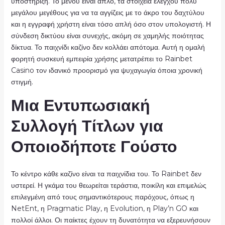
υποστήριξη. Το μενού είναι απλό, τα στοιχεία ελέγχου πολύ
μεγάλου μεγέθους για να τα αγγίζεις με το άκρο του δαχτύλου
και η εγγραφή χρήστη είναι τόσο απλή όσο στον υπολογιστή. Η
σύνδεση δικτύου είναι συνεχής, ακόμη σε χαμηλής ποιότητας
δίκτυα. Το παιχνίδι καζίνο δεν κολλάει απότομα. Αυτή η ομαλή
φορητή συσκευή εμπειρία χρήσης μετατρέπει το Rainbet
Casino τον ιδανικό προορισμό για ψυχαγωγία όποια χρονική
στιγμή.
Μια Εντυπωσιακή
Συλλογή Τίτλων για
Οποιοδήποτε Γούστο
Το κέντρο κάθε καζίνο είναι τα παιχνίδια του. Το Rainbet δεν
υστερεί. Η γκάμα του θεωρείται τεράστια, ποικίλη και επιμελώς
επιλεγμένη από τους σημαντικότερους παρόχους, όπως η
NetEnt, η Pragmatic Play, η Evolution, η Play’n GO και
πολλοί άλλοι. Οι παίκτες έχουν τη δυνατότητα να εξερευνήσουν