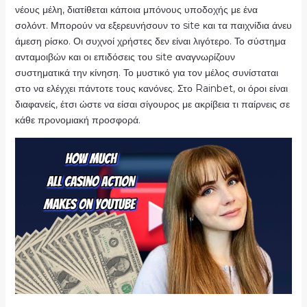
νέους μέλη, διατίθεται κάποια μπόνους υποδοχής με ένα
σολόντ. Μπορούν να εξερευνήσουν το site και τα παιχνίδια άνευ
άμεση ρίσκο. Οι συχνοί χρήστες δεν είναι λιγότερο. Το σύστημα
ανταμοιβών και οι επιδόσεις του site αναγνωρίζουν
συστηματικά την κίνηση. Το μυστικό για τον μέλος συνίσταται
στο να ελέγχει πάντοτε τους κανόνες. Στο Rainbet, οι όροι είναι
διαφανείς, έτσι ώστε να είσαι σίγουρος με ακρίβεια τι παίρνεις σε
κάθε προνομιακή προσφορά.