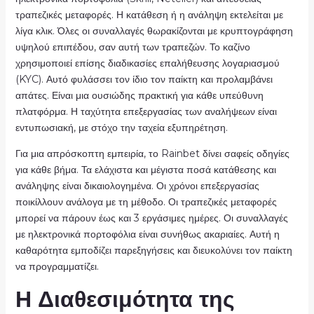
τραπεζικές μεταφορές. Η κατάθεση ή η ανάληψη εκτελείται με
λίγα κλικ. Όλες οι συναλλαγές θωρακίζονται με κρυπτογράφηση
υψηλού επιπέδου, σαν αυτή των τραπεζών. Το καζίνο
χρησιμοποιεί επίσης διαδικασίες επαλήθευσης λογαριασμού
(KYC). Αυτό φυλάσσει τον ίδιο τον παίκτη και προλαμβάνει
απάτες. Είναι μια ουσιώδης πρακτική για κάθε υπεύθυνη
πλατφόρμα. Η ταχύτητα επεξεργασίας των αναλήψεων είναι
εντυπωσιακή, με στόχο την ταχεία εξυπηρέτηση.
Για μια απρόσκοπτη εμπειρία, το Rainbet δίνει σαφείς οδηγίες
για κάθε βήμα. Τα ελάχιστα και μέγιστα ποσά κατάθεσης και
ανάληψης είναι δικαιολογημένα. Οι χρόνοι επεξεργασίας
ποικίλλουν ανάλογα με τη μέθοδο. Οι τραπεζικές μεταφορές
μπορεί να πάρουν έως και 3 εργάσιμες ημέρες. Οι συναλλαγές
με ηλεκτρονικά πορτοφόλια είναι συνήθως ακαριαίες. Αυτή η
καθαρότητα εμποδίζει παρεξηγήσεις και διευκολύνει τον παίκτη
να προγραμματίζει.
Η Διαθεσιμότητα της