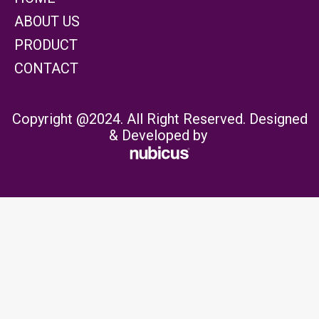
ABOUT US
PRODUCT
CONTACT
Copyright @2024. All Right Reserved. Designed
& Developed by