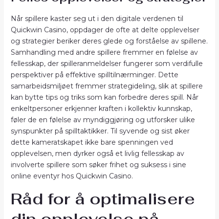
Når spillere kaster seg ut i den digitale verdenen til
Quickwin Casino, oppdager de ofte at delte opplevelser
og strategier beriker deres glede og forståelse av spillene.
Samhandling med andre spillere fremmer en følelse av
fellesskap, der spilleranmeldelser fungerer som verdifulle
perspektiver på effektive spilltilnærminger. Dette
samarbeidsmiljøet fremmer strategideling, slik at spillere
kan bytte tips og triks som kan forbedre deres spill. Når
enkeltpersoner erkjenner kraften i kollektiv kunnskap,
føler de en følelse av myndiggjøring og utforsker ulike
synspunkter på spilltaktikker. Til syvende og sist øker
dette kameratskapet ikke bare spenningen ved
opplevelsen, men dyrker også et livlig fellesskap av
involverte spillere som søker frihet og suksess i sine
online eventyr hos Quickwin Casino.
Råd for å optimalisere
din opplevelse på