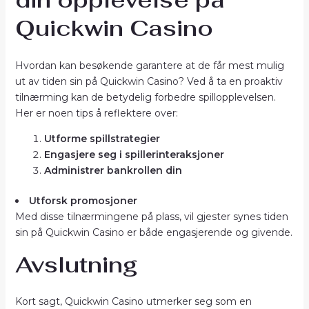
Quickwin Casino
Hvordan kan besøkende garantere at de får mest mulig
ut av tiden sin på Quickwin Casino? Ved å ta en proaktiv
tilnærming kan de betydelig forbedre spillopplevelsen.
Her er noen tips å reflektere over:
Utforme spillstrategier
Engasjere seg i spillerinteraksjoner
Administrer bankrollen din
Utforsk promosjoner
Med disse tilnærmingene på plass, vil gjester synes tiden
sin på Quickwin Casino er både engasjerende og givende.
Avslutning
Kort sagt, Quickwin Casino utmerker seg som en