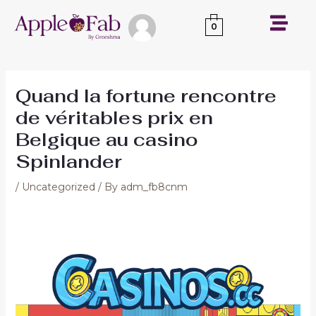
Skip
Post
to
navigation
0
content
Quand la fortune rencontre
de véritables prix en
Belgique au casino
Spinlander
/
Uncategorized
/ By
adm_fb8cnm