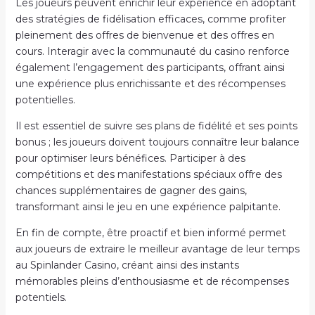
Les joueurs peuvent enrichir leur expérience en adoptant
des stratégies de fidélisation efficaces, comme profiter
pleinement des offres de bienvenue et des offres en
cours. Interagir avec la communauté du casino renforce
également l’engagement des participants, offrant ainsi
une expérience plus enrichissante et des récompenses
potentielles.
Il est essentiel de suivre ses plans de fidélité et ses points
bonus ; les joueurs doivent toujours connaître leur balance
pour optimiser leurs bénéfices. Participer à des
compétitions et des manifestations spéciaux offre des
chances supplémentaires de gagner des gains,
transformant ainsi le jeu en une expérience palpitante.
En fin de compte, être proactif et bien informé permet
aux joueurs de extraire le meilleur avantage de leur temps
au Spinlander Casino, créant ainsi des instants
mémorables pleins d’enthousiasme et de récompenses
potentiels.