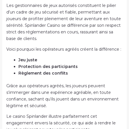
Les gestionnaires de jeux autorisés constituent le pilier
d’un cadre de jeu sécurisé et fiable, permettant aux
joueurs de profiter pleinement de leur aventure en toute
sérénité. Spinlander Casino se différencie par son respect
strict des réglementations en cours, rassurant ainsi sa
base de clients.
Voici pourquoi les opérateurs agréés créent la différence :
Jeu juste
Protection des participants
Règlement des conflits
Grâce aux opérateurs agréés, les joueurs peuvent
s’immerger dans une expérience agréable, en toute
confiance, sachant qu’ils jouent dans un environnement
légitime et sécurisé.
Le casino Spinlander illustre parfaitement cet
engagement envers la sécurité, ce qui aide à rendre le