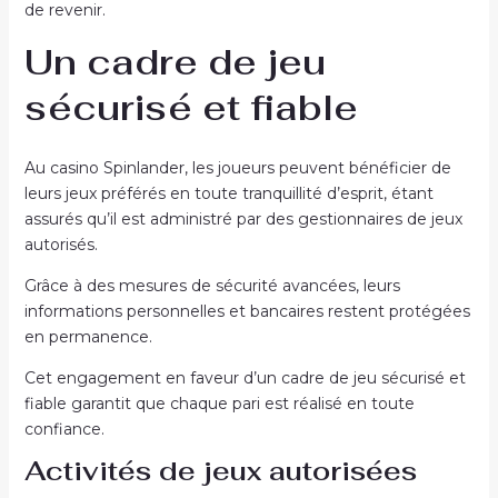
de revenir.
Un cadre de jeu
sécurisé et fiable
Au casino Spinlander, les joueurs peuvent bénéficier de
leurs jeux préférés en toute tranquillité d’esprit, étant
assurés qu’il est administré par des gestionnaires de jeux
autorisés.
Grâce à des mesures de sécurité avancées, leurs
informations personnelles et bancaires restent protégées
en permanence.
Cet engagement en faveur d’un cadre de jeu sécurisé et
fiable garantit que chaque pari est réalisé en toute
confiance.
Activités de jeux autorisées