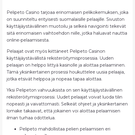
Pelipeto Casino tarjoaa erinomaisen pelikokemuksen, joka
on suunniteltu erityisesti suomalaisille pelaajille. Sivuston
käyttäjäystävällinen muotoilu ja selkeä navigointi tekevät
siitä erinomaisen vaihtoehdon niille, jotka haluavat nauttia
online-pelaamisesta.
Pelaajat ovat myös kiittäneet Pelipeto Casinon
käyttäjäystävällistä rekisteröitymisprosessia. Uuden
pelaajan on helppo liittyä kasinolle ja aloittaa pelaaminen.
Tämä yksinkertainen prosessi houkuttelee uusia pelaajia,
jotka etsivät helppoa ja nopeaa tapaa aloittaa.
Yksi Pelipeton vahvuuksista on sen käyttäjäystävällinen
rekisteröitymisprosessi. Uudet pelaajat voivat luoda tilin
nopeasti ja vaivattomasti. Selkeät ohjeet ja yksinkertainen
lomake takaavat, että jokainen voi aloittaa pelaamisen
ilman turhaa odottelua.
Pelipeto mahdollistaa pelien pelaamisen eri