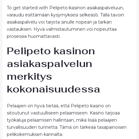
To get started with Pelipeto-kasinon asiakaspalveluun,
varaudu esittämään kysymyksesi selkeästi. Tällä tavoin
asiakaspalvelu voi tarjota sinulle nopean ja tarkan
vastauksen. Hyvä valmistautuminen voi nopeuttaa
prosessia huomattavasti.
Pelipeto kasinon
asiakaspalvelun
merkitys
kokonaisuudessa
Pelaajien on hyvä tietää, että Pelipeto kasino on
sitoutunut vastuulliseen pelaamiseen. Kasino tarjoaa
työkaluja pelaamisen hallintaan, mikä lisää pelaajien
turvallisuuden tunnetta. Tämä on tärkeää tasapainoisen
pelikokemuksen kannalta.