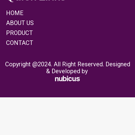
HOME
ABOUT US
PRODUCT
CONTACT
Copyright @2024. All Right Reserved. Designed
& Developed by