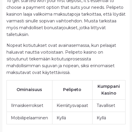
To get started with your first deposit, it’s essential to
choose a payment option that suits your needs. Pelipeto
kasinon laaja valikoima maksutapoja tarkoittaa, että löydät
varmasti sinulle sopivan vaihtoehdon. Muista tarkistaa
myös mahdolliset bonustarjoukset, jotka liittyvät
talletuksiin.
Nopeat kotiutukset ovat avainasemassa, kun pelaajat
haluavat nauttia voitoistaan. Pelipeto kasino on
sitoutunut tekemään kotiutusprosessista
mahdollisimman sujuvan ja nopean, siksi erinomaiset
maksutavat ovat käytettävissä.
Kumppani
Ominaisuus
Pelipeto
Kasino
Ilmaiskierrokset
Kierrätysvapaat
Tavalliset
Mobiilipelaaminen
Kyllä
Kyllä