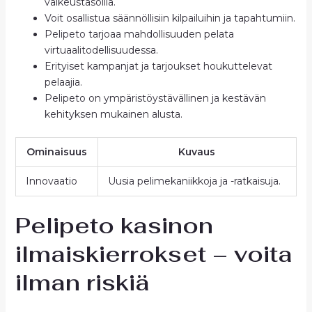
vaikeustasoilla.
Voit osallistua säännöllisiin kilpailuihin ja tapahtumiin.
Pelipeto tarjoaa mahdollisuuden pelata
virtuaalitodellisuudessa.
Erityiset kampanjat ja tarjoukset houkuttelevat
pelaajia.
Pelipeto on ympäristöystävällinen ja kestävän
kehityksen mukainen alusta.
Ominaisuus
Kuvaus
Innovaatio
Uusia pelimekaniikkoja ja -ratkaisuja.
Pelipeto kasinon
ilmaiskierrokset – voita
ilman riskiä