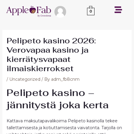
Skip
Post
to
navigation
0
content
Pelipeto kasino 2026:
Verovapaa kasino ja
kierrätysvapaat
ilmaiskierrokset
/
Uncategorized
/ By
adm_fb8cnm
Pelipeto kasino –
jännitystä joka kerta
Kattava maksutapavalikoima Pelipeto kasinolla tekee
tallettamisesta ja kotiuttamisesta vaivatonta. Tarjolla on