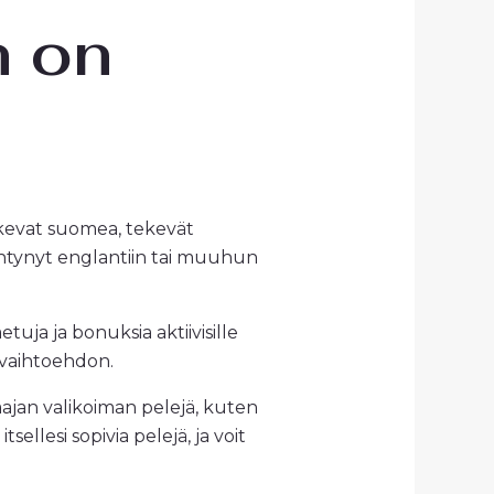
n on
tukevat suomea, tekevät
ehtynyt englantiin tai muuhun
tuja ja bonuksia aktiivisille
n vaihtoehdon.
laajan valikoiman pelejä, kuten
sellesi sopivia pelejä, ja voit