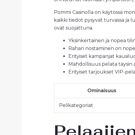
Pommi Casinolla on käytössä monia 
kaikki tiedot pysyvät turvassa ja l
ovat suojattuna.
Yksinkertainen ja nopea tili
Rahan nostaminen on nopeaa
Erityiset kampanjat kausiluo
Mahdollisuus pelata täysin 
Erityiset tarjoukset VIP-pelaa
Ominaisuus
Pelikategoriat
Pelaajien