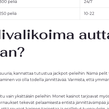
300 peliä
24/7
250 peliä
10-22
ivalikoima autt
aan?
suuria, kannattaa tutustua jackpot-peleihin. Nämä pelit
aaminen voi olla todella jännittävää. Varmista, että ymm
oitu vain yksittäisiin peleihin. Monet kasinot tarjoavat myös 
 turnaukset tekevät pelaamisesta entistä jännittävämpää 
 että seuraat kasinon tarjontaa ja osallistut turnauksiin, 