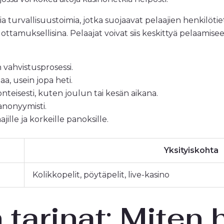
turvallisuustoimia, jotka suojaavat pelaajien henkilötiet
uottamuksellisina. Pelaajat voivat siis keskittyä pelaamise
n vahvistusprosessi.
, usein jopa heti.
nteisesti, kuten joulun tai kesän aikana.
anonyymisti.
jille ja korkeille panoksille.
Yksityiskohta
Kolikkopelit, pöytäpelit, live-kasino
 tarinat: Miten 