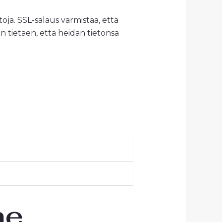
oja. SSL-salaus varmistaa, että
en tietäen, että heidän tietonsa
he