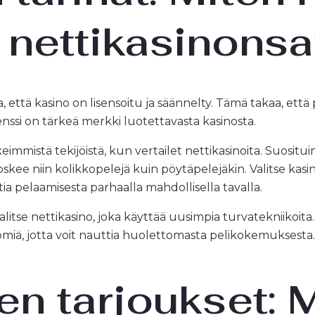
t nettikasinons
, että kasino on lisensoitu ja säännelty. Tämä takaa, että
senssi on tärkeä merkki luotettavasta kasinosta.
eimmistä tekijöistä, kun vertailet nettikasinoita. Suositu
oskee niin kolikkopelejä kuin pöytäpelejäkin. Valitse kasin
tia pelaamisesta parhaalla mahdollisella tavalla.
 valitse nettikasino, joka käyttää uusimpia turvatekniikoit
miä, jotta voit nauttia huolettomasta pelikokemuksesta.
en tarjoukset: 