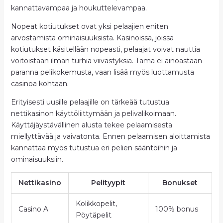
kannattavampaa ja houkuttelevampaa.
Nopeat kotiutukset ovat yksi pelaajien eniten
arvostamista ominaisuuksista. Kasinoissa, joissa
kotiutukset käsitellään nopeasti, pelaajat voivat nauttia
voitoistaan ilman turhia viivästyksiä. Tämä ei ainoastaan
paranna pelikokemusta, vaan lisää myös luottamusta
casinoa kohtaan.
Erityisesti uusille pelaajille on tärkeää tutustua
nettikasinon käyttöliittymään ja pelivalikoimaan.
Käyttäjäystävällinen alusta tekee pelaamisesta
miellyttävää ja vaivatonta. Ennen pelaamisen aloittamista
kannattaa myös tutustua eri pelien sääntöihin ja
ominaisuuksiin.
Nettikasino
Pelityypit
Bonukset
Kolikkopelit,
Casino A
100% bonus
Pöytäpelit