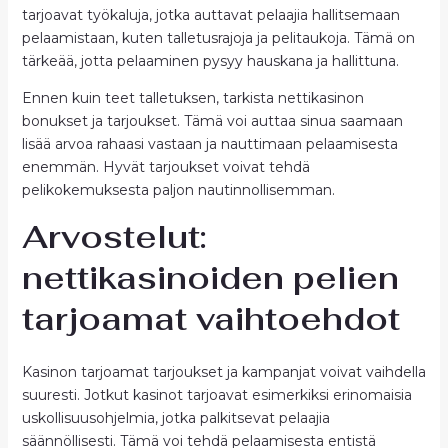
tarjoavat työkaluja, jotka auttavat pelaajia hallitsemaan
pelaamistaan, kuten talletusrajoja ja pelitaukoja. Tämä on
tärkeää, jotta pelaaminen pysyy hauskana ja hallittuna.
Ennen kuin teet talletuksen, tarkista nettikasinon
bonukset ja tarjoukset. Tämä voi auttaa sinua saamaan
lisää arvoa rahaasi vastaan ja nauttimaan pelaamisesta
enemmän. Hyvät tarjoukset voivat tehdä
pelikokemuksesta paljon nautinnollisemman.
Arvostelut:
nettikasinoiden pelien
tarjoamat vaihtoehdot
Kasinon tarjoamat tarjoukset ja kampanjat voivat vaihdella
suuresti. Jotkut kasinot tarjoavat esimerkiksi erinomaisia
uskollisuusohjelmia, jotka palkitsevat pelaajia
säännöllisesti. Tämä voi tehdä pelaamisesta entistä