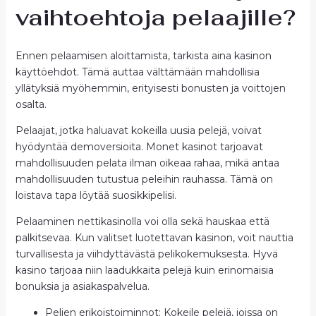
vaihtoehtoja pelaajille?
Ennen pelaamisen aloittamista, tarkista aina kasinon
käyttöehdot. Tämä auttaa välttämään mahdollisia
yllätyksiä myöhemmin, erityisesti bonusten ja voittojen
osalta.
Pelaajat, jotka haluavat kokeilla uusia pelejä, voivat
hyödyntää demoversioita. Monet kasinot tarjoavat
mahdollisuuden pelata ilman oikeaa rahaa, mikä antaa
mahdollisuuden tutustua peleihin rauhassa. Tämä on
loistava tapa löytää suosikkipelisi.
Pelaaminen nettikasinolla voi olla sekä hauskaa että
palkitsevaa. Kun valitset luotettavan kasinon, voit nauttia
turvallisesta ja viihdyttävästä pelikokemuksesta. Hyvä
kasino tarjoaa niin laadukkaita pelejä kuin erinomaisia
bonuksia ja asiakaspalvelua.
Pelien erikoistoiminnot: Kokeile pelejä, joissa on