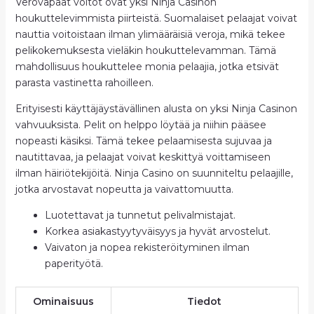
Verovapaat voitot ovat yksi Ninja Casinon
houkuttelevimmista piirteistä. Suomalaiset pelaajat voivat
nauttia voitoistaan ilman ylimääräisiä veroja, mikä tekee
pelikokemuksesta vieläkin houkuttelevamman. Tämä
mahdollisuus houkuttelee monia pelaajia, jotka etsivät
parasta vastinetta rahoilleen.
Erityisesti käyttäjäystävällinen alusta on yksi Ninja Casinon
vahvuuksista. Pelit on helppo löytää ja niihin pääsee
nopeasti käsiksi. Tämä tekee pelaamisesta sujuvaa ja
nautittavaa, ja pelaajat voivat keskittyä voittamiseen
ilman häiriötekijöitä. Ninja Casino on suunniteltu pelaajille,
jotka arvostavat nopeutta ja vaivattomuutta.
Luotettavat ja tunnetut pelivalmistajat.
Korkea asiakastyytyväisyys ja hyvät arvostelut.
Vaivaton ja nopea rekisteröityminen ilman
paperityötä.
Ominaisuus
Tiedot