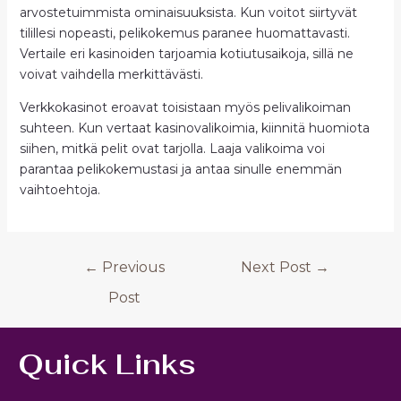
arvostetuimmista ominaisuuksista. Kun voitot siirtyvät
tilillesi nopeasti, pelikokemus paranee huomattavasti.
Vertaile eri kasinoiden tarjoamia kotiutusaikoja, sillä ne
voivat vaihdella merkittävästi.
Verkkokasinot eroavat toisistaan myös pelivalikoiman
suhteen. Kun vertaat kasinovalikoimia, kiinnitä huomiota
siihen, mitkä pelit ovat tarjolla. Laaja valikoima voi
parantaa pelikokemustasi ja antaa sinulle enemmän
vaihtoehtoja.
←
Previous
Next Post
→
Post
Quick Links