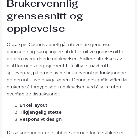
Brukervennlig
grensesnitt og
opplevelse
Oscarspin Casinos appell går utover de generøse
bonusene og kampanjene til det intuitive grensesnittet
og den overordnede opplevelsen. Spillere tiltrekkes av
plattformens engasjement til å tilby et uavbrutt
spilleventyr, på grunn av de brukervennlige funksjonene
og den intuitive navigasjonen. Denne designfilosofien lar
brukerne å fordype seg i opplevelsen ved å seire uten
overflødige distraksjoner.
Enkel layout
Tilgjengelig støtte
Responsivt design
Disse komponentene jobber sammen for å etablere et