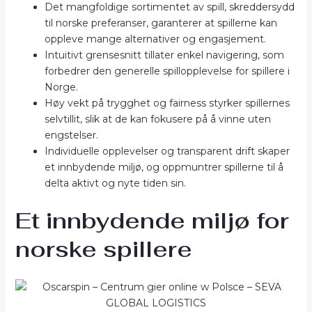
Det mangfoldige sortimentet av spill, skreddersydd
til norske preferanser, garanterer at spillerne kan
oppleve mange alternativer og engasjement.
Intuitivt grensesnitt tillater enkel navigering, som
forbedrer den generelle spillopplevelse for spillere i
Norge.
Høy vekt på trygghet og fairness styrker spillernes
selvtillit, slik at de kan fokusere på å vinne uten
engstelser.
Individuelle opplevelser og transparent drift skaper
et innbydende miljø, og oppmuntrer spillerne til å
delta aktivt og nyte tiden sin.
Et innbydende miljø for
norske spillere