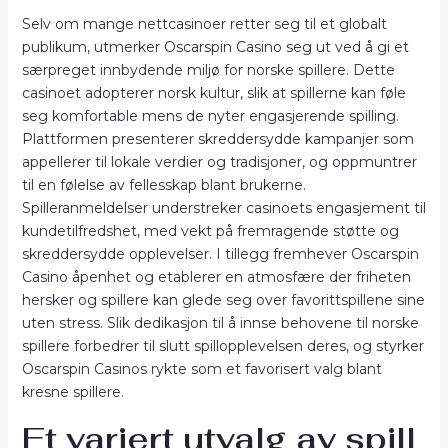
Selv om mange nettcasinoer retter seg til et globalt
publikum, utmerker Oscarspin Casino seg ut ved å gi et
særpreget innbydende miljø for norske spillere. Dette
casinoet adopterer norsk kultur, slik at spillerne kan føle
seg komfortable mens de nyter engasjerende spilling.
Plattformen presenterer skreddersydde kampanjer som
appellerer til lokale verdier og tradisjoner, og oppmuntrer
til en følelse av fellesskap blant brukerne.
Spilleranmeldelser understreker casinoets engasjement til
kundetilfredshet, med vekt på fremragende støtte og
skreddersydde opplevelser. I tillegg fremhever Oscarspin
Casino åpenhet og etablerer en atmosfære der friheten
hersker og spillere kan glede seg over favorittspillene sine
uten stress. Slik dedikasjon til å innse behovene til norske
spillere forbedrer til slutt spillopplevelsen deres, og styrker
Oscarspin Casinos rykte som et favorisert valg blant
kresne spillere.
Et variert utvalg av spill