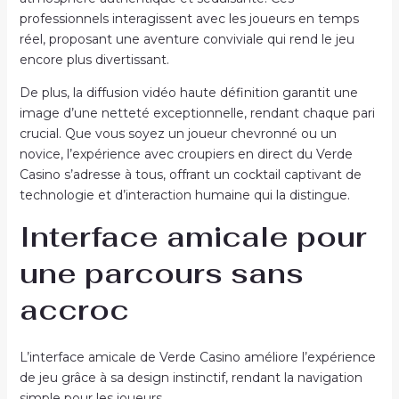
professionnels interagissent avec les joueurs en temps
réel, proposant une aventure conviviale qui rend le jeu
encore plus divertissant.
De plus, la diffusion vidéo haute définition garantit une
image d’une netteté exceptionnelle, rendant chaque pari
crucial. Que vous soyez un joueur chevronné ou un
novice, l’expérience avec croupiers en direct du Verde
Casino s’adresse à tous, offrant un cocktail captivant de
technologie et d’interaction humaine qui la distingue.
Interface amicale pour
une parcours sans
accroc
L’interface amicale de Verde Casino améliore l’expérience
de jeu grâce à sa design instinctif, rendant la navigation
simple pour les joueurs.