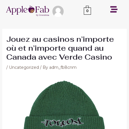
Skip
Post
to
navigation
0
content
Jouez au casinos n’importe
où et n’importe quand au
Canada avec Verde Casino
/
Uncategorized
/ By
adm_fb8cnm