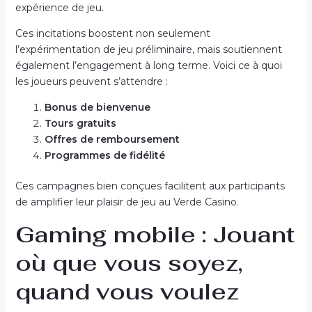
expérience de jeu.
Ces incitations boostent non seulement
l’expérimentation de jeu préliminaire, mais soutiennent
également l’engagement à long terme. Voici ce à quoi
les joueurs peuvent s’attendre :
Bonus de bienvenue
Tours gratuits
Offres de remboursement
Programmes de fidélité
Ces campagnes bien conçues facilitent aux participants
de amplifier leur plaisir de jeu au Verde Casino.
Gaming mobile : Jouant
où que vous soyez,
quand vous voulez