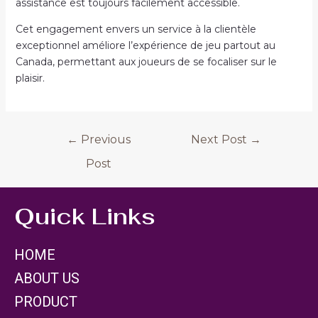
assistance est toujours facilement accessible.
Cet engagement envers un service à la clientèle
exceptionnel améliore l’expérience de jeu partout au
Canada, permettant aux joueurs de se focaliser sur le
plaisir.
←
Previous
Next Post
→
Post
Quick Links
HOME
ABOUT US
PRODUCT