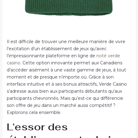
Il est difficile de trouver une meilleure manière de vivre
l’excitation d’un établissement de jeux qu’avec
l’impressionnante plateforme en ligne de
noté verde
casino
. Cette option innovante permet aux Canadiens
d’accéder aisément à une vaste gamme de jeux, à tout
moment et de presque n’importe où. Grâce à son
interface intuitive et à ses bonus attractifs, Verde Casino
s’adresse aussi bien aux participants débutants qu’aux
participants chevronnés. Mais qu’est-ce qui différencie
son offre de jeu dans un marché aussi compétitif ?
Explorons cela ensemble.
L’essor des