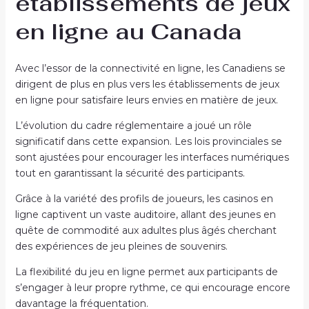
établissements de jeux
en ligne au Canada
Avec l’essor de la connectivité en ligne, les Canadiens se
dirigent de plus en plus vers les établissements de jeux
en ligne pour satisfaire leurs envies en matière de jeux.
L’évolution du cadre réglementaire a joué un rôle
significatif dans cette expansion. Les lois provinciales se
sont ajustées pour encourager les interfaces numériques
tout en garantissant la sécurité des participants.
Grâce à la variété des profils de joueurs, les casinos en
ligne captivent un vaste auditoire, allant des jeunes en
quête de commodité aux adultes plus âgés cherchant
des expériences de jeu pleines de souvenirs.
La flexibilité du jeu en ligne permet aux participants de
s’engager à leur propre rythme, ce qui encourage encore
davantage la fréquentation.