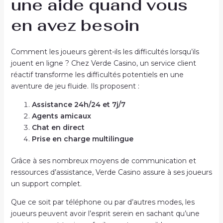
une aide quand vous
en avez besoin
Comment les joueurs gèrent-ils les difficultés lorsqu’ils
jouent en ligne ? Chez Verde Casino, un service client
réactif transforme les difficultés potentiels en une
aventure de jeu fluide. Ils proposent :
Assistance 24h/24 et 7j/7
Agents amicaux
Chat en direct
Prise en charge multilingue
Grâce à ses nombreux moyens de communication et
ressources d’assistance, Verde Casino assure à ses joueurs
un support complet.
Que ce soit par téléphone ou par d’autres modes, les
joueurs peuvent avoir l’esprit serein en sachant qu’une