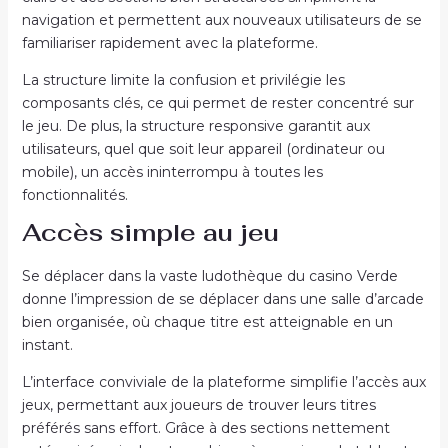
navigation et permettent aux nouveaux utilisateurs de se
familiariser rapidement avec la plateforme.
La structure limite la confusion et privilégie les
composants clés, ce qui permet de rester concentré sur
le jeu. De plus, la structure responsive garantit aux
utilisateurs, quel que soit leur appareil (ordinateur ou
mobile), un accès ininterrompu à toutes les
fonctionnalités.
Accès simple au jeu
Se déplacer dans la vaste ludothèque du casino Verde
donne l’impression de se déplacer dans une salle d’arcade
bien organisée, où chaque titre est atteignable en un
instant.
L’interface conviviale de la plateforme simplifie l’accès aux
jeux, permettant aux joueurs de trouver leurs titres
préférés sans effort. Grâce à des sections nettement