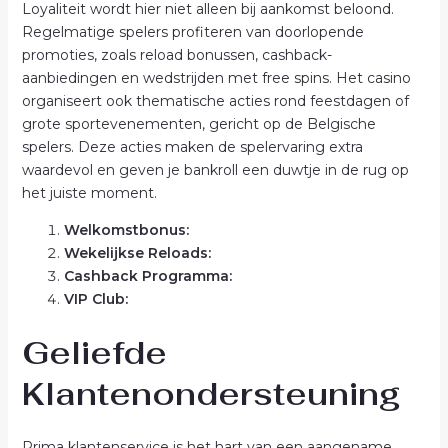
Loyaliteit wordt hier niet alleen bij aankomst beloond.
Regelmatige spelers profiteren van doorlopende
promoties, zoals reload bonussen, cashback-
aanbiedingen en wedstrijden met free spins. Het casino
organiseert ook thematische acties rond feestdagen of
grote sportevenementen, gericht op de Belgische
spelers. Deze acties maken de spelervaring extra
waardevol en geven je bankroll een duwtje in de rug op
het juiste moment.
Welkomstbonus:
Wekelijkse Reloads:
Cashback Programma:
VIP Club:
Geliefde
Klantenondersteuning
Prima klantenservice is het hart van een aangename