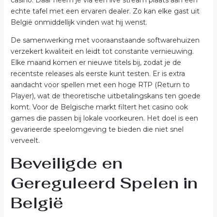
casino. Daar neem je via een live stream plaats aan een
echte tafel met een ervaren dealer. Zo kan elke gast uit
België onmiddellijk vinden wat hij wenst.
De samenwerking met vooraanstaande softwarehuizen
verzekert kwaliteit en leidt tot constante vernieuwing.
Elke maand komen er nieuwe titels bij, zodat je de
recentste releases als eerste kunt testen. Er is extra
aandacht voor spellen met een hoge RTP (Return to
Player), wat de theoretische uitbetalingskans ten goede
komt. Voor de Belgische markt filtert het casino ook
games die passen bij lokale voorkeuren. Het doel is een
gevarieerde speelomgeving te bieden die niet snel
verveelt.
Beveiligde en
Gereguleerd Spelen in
België