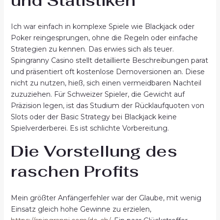
und Statistiken
Ich war einfach in komplexe Spiele wie Blackjack oder
Poker reingesprungen, ohne die Regeln oder einfache
Strategien zu kennen. Das erwies sich als teuer.
Spingranny Casino stellt detaillierte Beschreibungen parat
und präsentiert oft kostenlose Demoversionen an. Diese
nicht zu nutzen, hieß, sich einen vermeidbaren Nachteil
zuzuziehen. Für Schweizer Spieler, die Gewicht auf
Präzision legen, ist das Studium der Rücklaufquoten von
Slots oder der Basic Strategy bei Blackjack keine
Spielverderberei. Es ist schlichte Vorbereitung.
Die Vorstellung des
raschen Profits
Mein größter Anfängerfehler war der Glaube, mit wenig
Einsatz gleich hohe Gewinne zu erzielen,