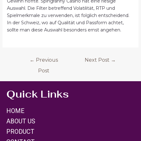
Gewinn hoffte. Spingranny Casino hat eine riesige
Auswahl. Die Filter betreffend Volatilität, RTP und
Spielmerkmale zu verwenden, ist folglich entscheidend.
In der Schweiz, wo auf Qualität und Passform achtet,
sollte man diese Auswahl besonders ernst angehen.
←
Previous
Next Post
→
Post
Quick Links
HOME
ABOUT US
PRODUCT