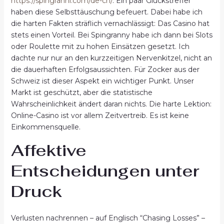
https://spingranni.com/de-ch/
. Ein paar Glückstreffer
haben diese Selbsttäuschung befeuert. Dabei habe ich
die harten Fakten sträflich vernachlässigt: Das Casino hat
stets einen Vorteil. Bei Spingranny habe ich dann bei Slots
oder Roulette mit zu hohen Einsätzen gesetzt. Ich
dachte nur nur an den kurzzeitigen Nervenkitzel, nicht an
die dauerhaften Erfolgsaussichten. Für Zocker aus der
Schweiz ist dieser Aspekt ein wichtiger Punkt. Unser
Markt ist geschützt, aber die statistische
Wahrscheinlichkeit ändert daran nichts. Die harte Lektion:
Online-Casino ist vor allem Zeitvertreib. Es ist keine
Einkommensquelle.
Affektive
Entscheidungen unter
Druck
Verlusten nachrennen – auf Englisch “Chasing Losses” –