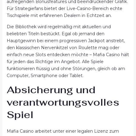
aufregenden Bonusfeatures und beeindruckender Grafik.
Für Strategiefans bietet der Live-Casino-Bereich echte
Tischspiele mit erfahrenen Dealern in Echtzeit an.
Die Bibliothek wird regelmäßig mit aktuellen und
beliebten Titeln bestückt. Egal ob jemand den
Hauptgewinn bei einem progressiven Jackpot anstrebt,
den klassischen Nervenkitzel von Roulette mag oder
einfach neue Slots entdecken möchte – Mafia Casino hält
für jeden das Richtige im Angebot. Alle Spiele
funktionieren flüssig und ohne Störungen, gleich ob am
Computer, Smartphone oder Tablet.
Absicherung und
verantwortungsvolles
Spiel
Mafia Casino arbeitet unter einer legalen Lizenz zum