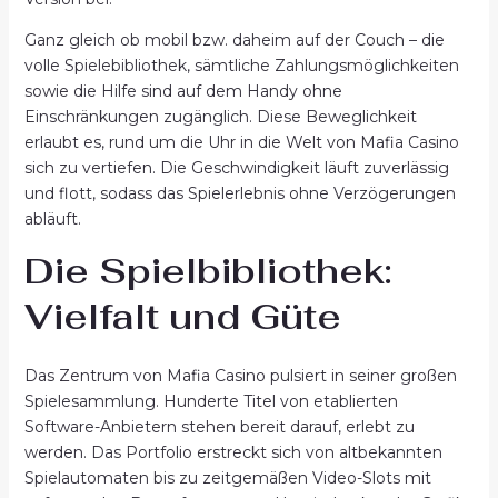
Ganz gleich ob mobil bzw. daheim auf der Couch – die
volle Spielebibliothek, sämtliche Zahlungsmöglichkeiten
sowie die Hilfe sind auf dem Handy ohne
Einschränkungen zugänglich. Diese Beweglichkeit
erlaubt es, rund um die Uhr in die Welt von Mafia Casino
sich zu vertiefen. Die Geschwindigkeit läuft zuverlässig
und flott, sodass das Spielerlebnis ohne Verzögerungen
abläuft.
Die Spielbibliothek:
Vielfalt und Güte
Das Zentrum von Mafia Casino pulsiert in seiner großen
Spielesammlung. Hunderte Titel von etablierten
Software-Anbietern stehen bereit darauf, erlebt zu
werden. Das Portfolio erstreckt sich von altbekannten
Spielautomaten bis zu zeitgemäßen Video-Slots mit