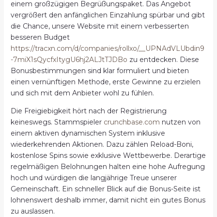
einem großzügigen Begrüßungspaket. Das Angebot
vergrößert den anfänglichen Einzahlung spürbar und gibt
die Chance, unsere Website mit einem verbesserten
besseren Budget
https://tracxn.com/d/companies/rollxo/__UPNAdVLUbdin9
-7miX1sQycfxItygU6hj2ALJtTJDBo
zu entdecken. Diese
Bonusbestimmungen sind klar formuliert und bieten
einen vernünftigen Methode, erste Gewinne zu erzielen
und sich mit dem Anbieter wohl zu fühlen.
Die Freigiebigkeit hört nach der Registrierung
keineswegs. Stammspieler
crunchbase.com
nutzen von
einem aktiven dynamischen System inklusive
wiederkehrenden Aktionen. Dazu zählen Reload-Boni,
kostenlose Spins sowie exklusive Wettbewerbe. Derartige
regelmäßigen Belohnungen halten eine hohe Aufregung
hoch und würdigen die langjährige Treue unserer
Gemeinschaft. Ein schneller Blick auf die Bonus-Seite ist
lohnenswert deshalb immer, damit nicht ein gutes Bonus
zu auslassen.