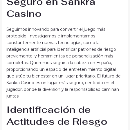
Seguro en Sankra
Casino
Seguimos innovando para convertir el juego más
protegido. Investigamos e implementamos
constantemente nuevas tecnologías, como la
inteligencia artificial para identificar patrones de riesgo
previamente, y herramientas de personalización más
completas. Queremos seguir a la cabeza en España,
proporcionando un espacio de entretenimiento digital
que sitúe tu bienestar en un lugar prioritario. El futuro de
Sankra Casino es un lugar más seguro, centrado en el
jugador, donde la diversión y la responsabilidad caminan
juntas.
Identificación de
Actitudes de Riesgo