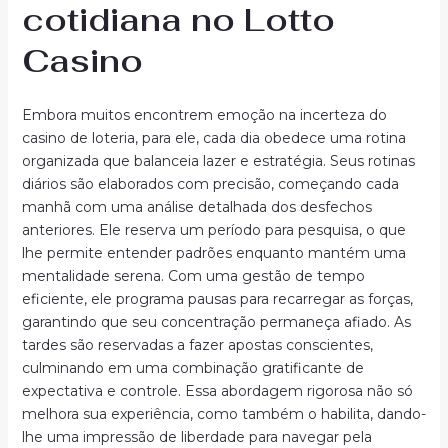
cotidiana no Lotto
Casino
Embora muitos encontrem emoção na incerteza do
casino de loteria, para ele, cada dia obedece uma rotina
organizada que balanceia lazer e estratégia. Seus rotinas
diários são elaborados com precisão, começando cada
manhã com uma análise detalhada dos desfechos
anteriores. Ele reserva um período para pesquisa, o que
lhe permite entender padrões enquanto mantém uma
mentalidade serena. Com uma gestão de tempo
eficiente, ele programa pausas para recarregar as forças,
garantindo que seu concentração permaneça afiado. As
tardes são reservadas a fazer apostas conscientes,
culminando em uma combinação gratificante de
expectativa e controle. Essa abordagem rigorosa não só
melhora sua experiência, como também o habilita, dando-
lhe uma impressão de liberdade para navegar pela