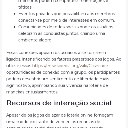
membros podem compartilhar orientações e
táticas.
Eventos privados que possibilitam aos membros
conectar-se por meio de interesses em comum.
Comunidades de redes sociais onde os usuários
celebram as conquistas juntos, criando uma
ambiente alegre.
Essas conexões apoiam os usuários a se tornarem
ligados, intensificando os fatores prazerosos dos jogos. Ao
utilizar essas
https://en.wikipedia.org/wiki/Cashcade
oportunidades de conexão com a grupo, os participantes
podem descobrir um sentimento de liberdade mais
significativo, aprimorando sua vivência na loteria de
maneiras entusiasmantes.
Recursos de interação social
Apesar de os jogos de azar de loteria online forneçam
uma modo excitante de vencer, os recursos de