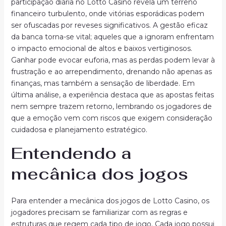
participação diária no Lotto Casino revela um terreno
financeiro turbulento, onde vitórias esporádicas podem
ser ofuscadas por reveses significativos. A gestão eficaz
da banca torna-se vital; aqueles que a ignoram enfrentam
o impacto emocional de altos e baixos vertiginosos.
Ganhar pode evocar euforia, mas as perdas podem levar à
frustração e ao arrependimento, drenando não apenas as
finanças, mas também a sensação de liberdade. Em
última análise, a experiência destaca que as apostas feitas
nem sempre trazem retorno, lembrando os jogadores de
que a emoção vem com riscos que exigem consideração
cuidadosa e planejamento estratégico.
Entendendo a
mecânica dos jogos
Para entender a mecânica dos jogos de Lotto Casino, os
jogadores precisam se familiarizar com as regras e
estruturas que regem cada tipo de jogo. Cada jogo possui