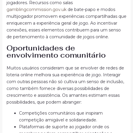
jogadores. Recursos como salas
gamblingcommission.gov.uk
de bate-papo e modos
multijogador promovem experiências compartilhadas que
enriquecem a experiência geral de jogo. Ao incentivar
conexões, esses elementos contribuem para um senso
de pertencimento à comunidade de jogos online.
Oportunidades de
envolvimento comunitário
Muitos usuários consideram que se envolver de redes de
loteria online melhora sua experiência de jogo. Interagir
com outras pessoas não só cultiva um senso de inclusão,
como também fornece diversas possibilidades de
crescimento e assistência. Os amantes estimam essas
possibilidades, que podem abranger:
Competições comunitários que inspiram
competição amigável e solidariedade.
Plataformas de suporte ao jogador onde os