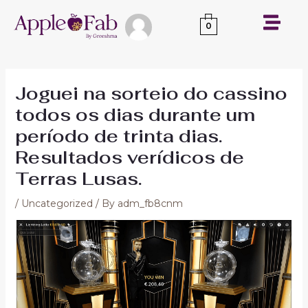
Skip
Post
to
navigation
0
content
Joguei na sorteio do cassino
todos os dias durante um
período de trinta dias.
Resultados verídicos de
Terras Lusas.
/
Uncategorized
/ By
adm_fb8cnm