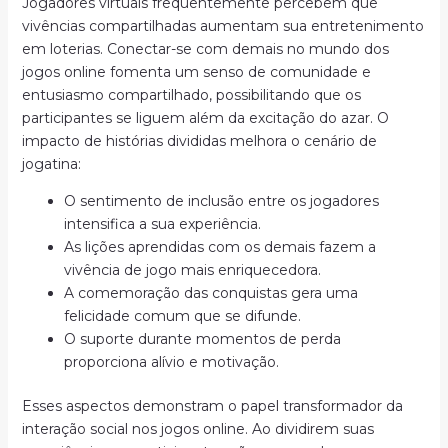
Jogadores virtuais frequentemente percebem que
vivências compartilhadas aumentam sua entretenimento
em loterias. Conectar-se com demais no mundo dos
jogos online fomenta um senso de comunidade e
entusiasmo compartilhado, possibilitando que os
participantes se liguem além da excitação do azar. O
impacto de histórias divididas melhora o cenário de
jogatina:
O sentimento de inclusão entre os jogadores
intensifica a sua experiência.
As lições aprendidas com os demais fazem a
vivência de jogo mais enriquecedora.
A comemoração das conquistas gera uma
felicidade comum que se difunde.
O suporte durante momentos de perda
proporciona alívio e motivação.
Esses aspectos demonstram o papel transformador da
interação social nos jogos online. Ao dividirem suas