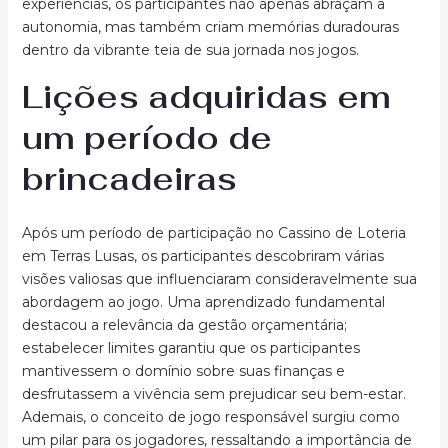
experiências, os participantes não apenas abraçam a
autonomia, mas também criam memórias duradouras
dentro da vibrante teia de sua jornada nos jogos.
Lições adquiridas em
um período de
brincadeiras
Após um período de participação no Cassino de Loteria
em Terras Lusas, os participantes descobriram várias
visões valiosas que influenciaram consideravelmente sua
abordagem ao jogo. Uma aprendizado fundamental
destacou a relevância da gestão orçamentária;
estabelecer limites garantiu que os participantes
mantivessem o domínio sobre suas finanças e
desfrutassem a vivência sem prejudicar seu bem-estar.
Ademais, o conceito de jogo responsável surgiu como
um pilar para os jogadores, ressaltando a importância de