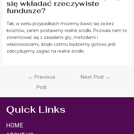
się wkładać rzeczywiste
fundusze?
Tak, w wielu przypadkach możemy bawić się za bez
kosztów, zanim postawimy realne środki. Pozwala nam to
zorientować się z zasadami gry, metodami i
właściwościami, dzięki czemu będziemy gotowi, jeśli
zdecydujemy zagrać na realne środki.
←
Previous
Next Post
→
Post
Quick Links
HOME