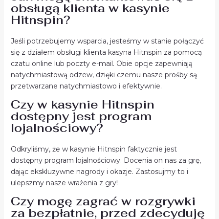
obsługą klienta w kasynie
Hitnspin?
Jeśli potrzebujemy wsparcia, jesteśmy w stanie połączyć
się z działem obsługi klienta kasyna Hitnspin za pomocą
czatu online lub poczty e-mail. Obie opcje zapewniają
natychmiastową odzew, dzięki czemu nasze prośby są
przetwarzane natychmiastowo i efektywnie.
Czy w kasynie Hitnspin
dostępny jest program
lojalnościowy?
Odkryliśmy, że w kasynie Hitnspin faktycznie jest
dostępny program lojalnościowy. Docenia on nas za grę,
dając ekskluzywne nagrody i okazje. Zastosujmy to i
ulepszmy nasze wrażenia z gry!
Czy mogę zagrać w rozgrywki
za bezpłatnie, przed zdecyduję