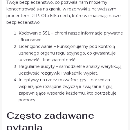
Twoje bezpieczeństwo, co pozwala nam możemy
koncentrować się na graniu w rozgrywki z najwyższym
procentem RTP. Oto kilka cech, które wzmacniają nasze
bezpieczeństwo:
Kodowanie SSL – chroni nasze informacje prywatne
i finansowe.
Licencjonowanie – Funkcjonujemy pod kontrolą
uznanego organu regulacyjnego, co gwarantuje
uczciwość i transparentność.
Regularne audyty – samodzielne analizy weryfikują
uczciwość rozgrywki i wskaźniki wypłat.
Inicjatywy na rzecz rozważnej gry – narzędzia
wspierające rozsądne zwyczaje związane z grą i
zapewniające wsparcie każdemu, kto potrzebuje
pomocy.
Często zadawane
pytania