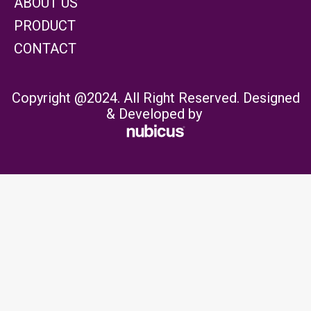
ABOUT US
PRODUCT
CONTACT
Copyright @2024. All Right Reserved. Designed
& Developed by