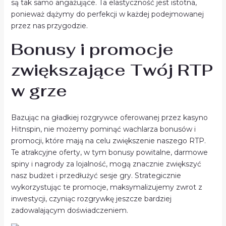
są tak samo angażujące. Ta elastyczność jest istotna,
ponieważ dążymy do perfekcji w każdej podejmowanej
przez nas przygodzie.
Bonusy i promocje
zwiększające Twój RTP
w grze
Bazując na gładkiej rozgrywce oferowanej przez kasyno
Hitnspin, nie możemy pominąć wachlarza bonusów i
promocji, które mają na celu zwiększenie naszego RTP.
Te atrakcyjne oferty, w tym bonusy powitalne, darmowe
spiny i nagrody za lojalność, mogą znacznie zwiększyć
nasz budżet i przedłużyć sesje gry. Strategicznie
wykorzystując te promocje, maksymalizujemy zwrot z
inwestycji, czyniąc rozgrywkę jeszcze bardziej
zadowalającym doświadczeniem.