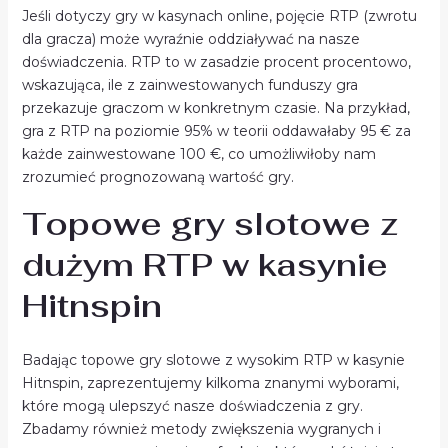
Jeśli dotyczy gry w kasynach online, pojęcie RTP (zwrotu
dla gracza) może wyraźnie oddziaływać na nasze
doświadczenia. RTP to w zasadzie procent procentowo,
wskazująca, ile z zainwestowanych funduszy gra
przekazuje graczom w konkretnym czasie. Na przykład,
gra z RTP na poziomie 95% w teorii oddawałaby 95 € za
każde zainwestowane 100 €, co umożliwiłoby nam
zrozumieć prognozowaną wartość gry.
Topowe gry slotowe z
dużym RTP w kasynie
Hitnspin
Badając topowe gry slotowe z wysokim RTP w kasynie
Hitnspin, zaprezentujemy kilkoma znanymi wyborami,
które mogą ulepszyć nasze doświadczenia z gry.
Zbadamy również metody zwiększenia wygranych i