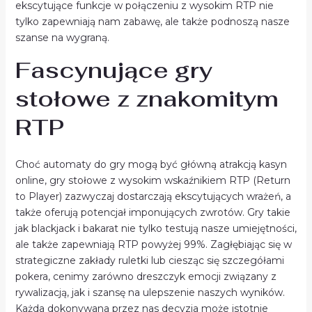
ekscytujące funkcje w połączeniu z wysokim RTP nie
tylko zapewniają nam zabawę, ale także podnoszą nasze
szanse na wygraną.
Fascynujące gry
stołowe z znakomitym
RTP
Choć automaty do gry mogą być główną atrakcją kasyn
online, gry stołowe z wysokim wskaźnikiem RTP (Return
to Player) zazwyczaj dostarczają ekscytujących wrażeń, a
także oferują potencjał imponujących zwrotów. Gry takie
jak blackjack i bakarat nie tylko testują nasze umiejętności,
ale także zapewniają RTP powyżej 99%. Zagłębiając się w
strategiczne zakłady ruletki lub ciesząc się szczegółami
pokera, cenimy zarówno dreszczyk emocji związany z
rywalizacją, jak i szansę na ulepszenie naszych wyników.
Każda dokonywana przez nas decyzja może istotnie