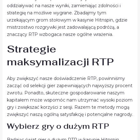
oddziaływać na nasze wyniki, zamieniając zdolności i
strategię na możliwe wygrane. Zbadajmy tym
urzekającym grom stołowym w kasynie Hitnspin, gdzie
mistrzostwo rozgrywki jest zadowalającą podróżą, a
znaczący RTP wzbogaca nasze ogólne wrażenia.
Strategie
maksymalizacji RTP
Aby zwiększyć nasze doświadczenie RTP, powinniśmy
zacząć od selekcji gier zapewniających najwyższy procent
zwrotu. Ponadto, skuteczne gospodarowanie naszym
kapitałem może wspomóc nam utrzymać wysoki poziom
gry i zwiększać korzyści z sesji. Razem te metody mogą
zwiększyć naszą ogólną satysfakcję i potencjalne nagrody.
Wybierz gry o dużym RTP
Badając świat gier o dużym RTP w kasynie Hitnspin,