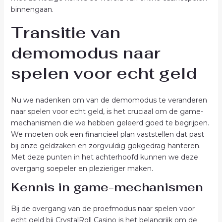
binnengaan.
Transitie van
demomodus naar
spelen voor echt geld
Nu we nadenken om van de demomodus te veranderen
naar spelen voor echt geld, is het cruciaal om de game-
mechanismen die we hebben geleerd goed te begrijpen.
We moeten ook een financieel plan vaststellen dat past
bij onze geldzaken en zorgvuldig gokgedrag hanteren.
Met deze punten in het achterhoofd kunnen we deze
overgang soepeler en plezieriger maken.
Kennis in game-mechanismen
Bij de overgang van de proefmodus naar spelen voor
echt geld bij CrystalRoll Casino is het belangrijk om de