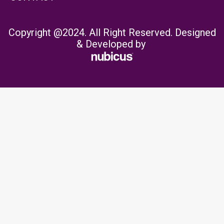
Copyright @2024. All Right Reserved. Designed
& Developed by