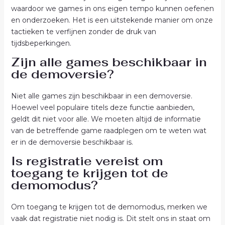
waardoor we games in ons eigen tempo kunnen oefenen
en onderzoeken. Het is een uitstekende manier om onze
tactieken te verfijnen zonder de druk van
tijdsbeperkingen.
Zijn alle games beschikbaar in
de demoversie?
Niet alle games zijn beschikbaar in een demoversie.
Hoewel veel populaire titels deze functie aanbieden,
geldt dit niet voor alle. We moeten altijd de informatie
van de betreffende game raadplegen om te weten wat
er in de demoversie beschikbaar is.
Is registratie vereist om
toegang te krijgen tot de
demomodus?
Om toegang te krijgen tot de demomodus, merken we
vaak dat registratie niet nodig is. Dit stelt ons in staat om