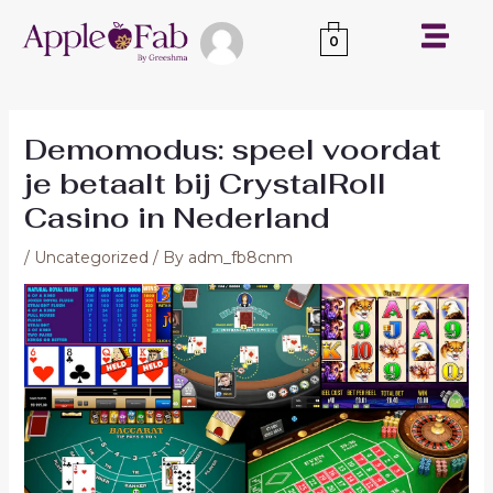
Skip
Post
to
navigation
0
content
Demomodus: speel voordat
je betaalt bij CrystalRoll
Casino in Nederland
/
Uncategorized
/ By
adm_fb8cnm