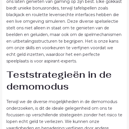
ons laten genieten van gaming op zijn best. Elke gokkast
biedt unieke bonusrondes, terwijl tafelspellen zoals
blackjack en roulette levensechte interfaces hebben die
een live omgeving simuleren. Deze diverse spelselectie
stelt ons niet alleen in staat om te genieten van de
beelden en geluiden, maar ook om de spelmechanismen
en uitbetalingsstructuren te begrijpen. Het is onze kans
om onze skills en voorkeuren te verfijnen voordat we
echt geld inzetten, waardoor het een perfecte
speelplaats is voor aspirant-experts.
Teststrategieën in de
demomodus
Terwijl we de diverse mogelijkheden in de demomodus
onderzoeken, is dit de ideale gelegenheid om ons te
focussen op verschillende strategieën zonder het risico te
lopen echt geld te verliezen. We kunnen onze
vaardigheden en benadering verfijnen door andere