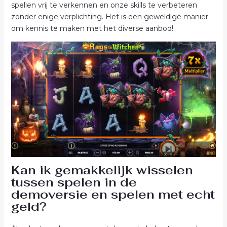
spellen vrij te verkennen en onze skills te verbeteren
zonder enige verplichting. Het is een geweldige manier
om kennis te maken met het diverse aanbod!
Kan ik gemakkelijk wisselen
tussen spelen in de
demoversie en spelen met echt
geld?