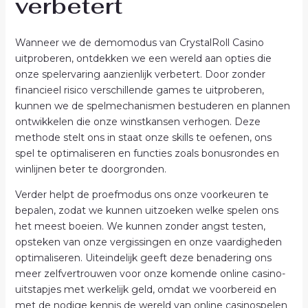
verbetert
Wanneer we de demomodus van CrystalRoll Casino
uitproberen, ontdekken we een wereld aan opties die
onze spelervaring aanzienlijk verbetert. Door zonder
financieel risico verschillende games te uitproberen,
kunnen we de spelmechanismen bestuderen en plannen
ontwikkelen die onze winstkansen verhogen. Deze
methode stelt ons in staat onze skills te oefenen, ons
spel te optimaliseren en functies zoals bonusrondes en
winlijnen beter te doorgronden.
Verder helpt de proefmodus ons onze voorkeuren te
bepalen, zodat we kunnen uitzoeken welke spelen ons
het meest boeien. We kunnen zonder angst testen,
opsteken van onze vergissingen en onze vaardigheden
optimaliseren. Uiteindelijk geeft deze benadering ons
meer zelfvertrouwen voor onze komende online casino-
uitstapjes met werkelijk geld, omdat we voorbereid en
met de nodige kennis de wereld van online casinospelen