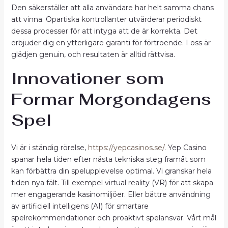
Den säkerställer att alla användare har helt samma chans
att vinna. Opartiska kontrollanter utvärderar periodiskt
dessa processer för att intyga att de är korrekta. Det
erbjuder dig en ytterligare garanti för förtroende. I oss är
glädjen genuin, och resultaten är alltid rättvisa.
Innovationer som
Formar Morgondagens
Spel
Vi är i ständig rörelse,
https://yepcasinos.se/
. Yep Casino
spanar hela tiden efter nästa tekniska steg framåt som
kan förbättra din spelupplevelse optimal. Vi granskar hela
tiden nya fält. Till exempel virtual reality (VR) för att skapa
mer engagerande kasinomiljöer. Eller bättre användning
av artificiell intelligens (AI) för smartare
spelrekommendationer och proaktivt spelansvar. Vårt mål