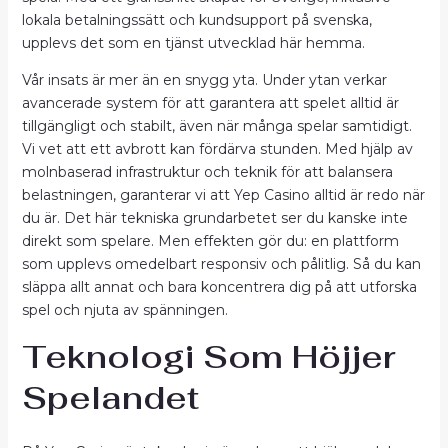
lokala betalningssätt och kundsupport på svenska,
upplevs det som en tjänst utvecklad här hemma.
Vår insats är mer än en snygg yta. Under ytan verkar
avancerade system för att garantera att spelet alltid är
tillgängligt och stabilt, även när många spelar samtidigt.
Vi vet att ett avbrott kan fördärva stunden. Med hjälp av
molnbaserad infrastruktur och teknik för att balansera
belastningen, garanterar vi att Yep Casino alltid är redo när
du är. Det här tekniska grundarbetet ser du kanske inte
direkt som spelare. Men effekten gör du: en plattform
som upplevs omedelbart responsiv och pålitlig. Så du kan
släppa allt annat och bara koncentrera dig på att utforska
spel och njuta av spänningen.
Teknologi Som Höjjer
Spelandet