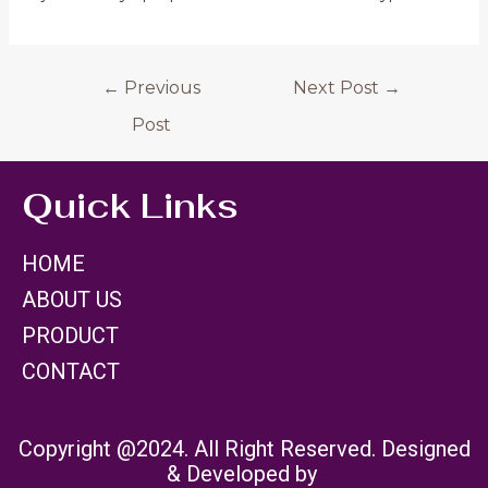
←
Previous
Next Post
→
Post
Quick Links
HOME
ABOUT US
PRODUCT
CONTACT
Copyright @2024. All Right Reserved. Designed
& Developed by