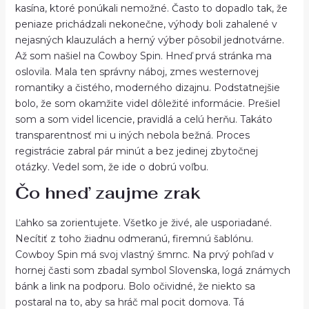
kasína, ktoré ponúkali nemožné. Často to dopadlo tak, že
peniaze prichádzali nekonečne, výhody boli zahalené v
nejasných klauzulách a herný výber pôsobil jednotvárne.
Až som našiel na Cowboy Spin. Hneď prvá stránka ma
oslovila. Mala ten správny náboj, zmes westernovej
romantiky a čistého, moderného dizajnu. Podstatnejšie
bolo, že som okamžite videl dôležité informácie. Prešiel
som a som videl licencie, pravidlá a celú herňu. Takáto
transparentnosť mi u iných nebola bežná. Proces
registrácie zabral pár minút a bez jedinej zbytočnej
otázky. Vedel som, že ide o dobrú voľbu.
Čo hneď zaujme zrak
Ľahko sa zorientujete. Všetko je živé, ale usporiadané.
Necítiť z toho žiadnu odmeranú, firemnú šablónu.
Cowboy Spin má svoj vlastný šmrnc. Na prvý pohľad v
hornej časti som zbadal symbol Slovenska, logá známych
bánk a link na podporu. Bolo očividné, že niekto sa
postaral na to, aby sa hráč mal pocit domova. Tá