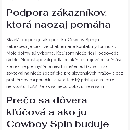
Podpora zákazníkov,
ktorá naozaj pomáha
Skvelá podpora je ako poistka. Cowboy Spin ju
zabezpečuje cez live chat, email a kontaktný formulár.
Moje dojmy sú výborné. Keď som niečo riešil, odpovedali
rýchlo. Nepostupovali podľa nejakého strojového scénára,
ale reálne premýšľali a navrhli riešenie. Raz som sa
spytoval na niečo špecifické pre slovenských hráčov a bez
problémov mi poradili. Takýto ľudský prístup eliminuje
nervozitu. Tušíš, že ak sa niečo pokazí, nie si sám.
Prečo sa dôvera
kľúčová a ako ju
Cowboy Spin buduje