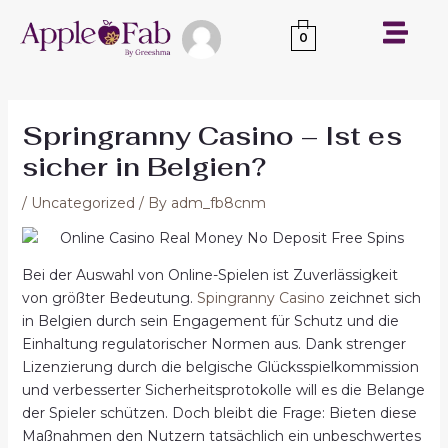
Skip
Post
to
navigation
0
content
Springranny Casino – Ist es
sicher in Belgien?
/
Uncategorized
/ By
adm_fb8cnm
Bei der Auswahl von Online-Spielen ist Zuverlässigkeit
von größter Bedeutung.
Spingranny Casino
zeichnet sich
in Belgien durch sein Engagement für Schutz und die
Einhaltung regulatorischer Normen aus. Dank strenger
Lizenzierung durch die belgische Glücksspielkommission
und verbesserter Sicherheitsprotokolle will es die Belange
der Spieler schützen. Doch bleibt die Frage: Bieten diese
Maßnahmen den Nutzern tatsächlich ein unbeschwertes