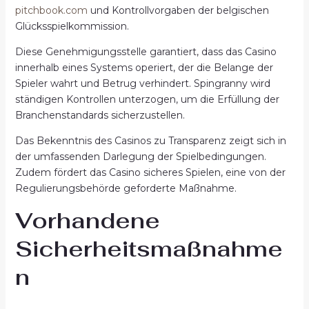
pitchbook.com
und Kontrollvorgaben der belgischen
Glücksspielkommission.
Diese Genehmigungsstelle garantiert, dass das Casino
innerhalb eines Systems operiert, der die Belange der
Spieler wahrt und Betrug verhindert. Spingranny wird
ständigen Kontrollen unterzogen, um die Erfüllung der
Branchenstandards sicherzustellen.
Das Bekenntnis des Casinos zu Transparenz zeigt sich in
der umfassenden Darlegung der Spielbedingungen.
Zudem fördert das Casino sicheres Spielen, eine von der
Regulierungsbehörde geforderte Maßnahme.
Vorhandene
Sicherheitsmaßnahme
n