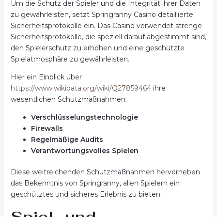
Um die Schutz der Spieler und die Integrität ihrer Daten
zu gewährleisten, setzt Springranny Casino detaillierte
Sicherheitsprotokolle ein. Das Casino verwendet strenge
Sicherheitsprotokolle, die speziell darauf abgestimmt sind,
den Spielerschutz zu erhöhen und eine geschützte
Spielatmosphäre zu gewährleisten.
Hier ein Einblick über
https://www.wikidata.org/wiki/Q27859464
ihre
wesentlichen Schutzmaßnahmen:
Verschlüsselungstechnologie
Firewalls
Regelmäßige Audits
Verantwortungsvolles Spielen
Diese weitreichenden Schutzmaßnahmen hervorheben
das Bekenntnis von Springranny, allen Spielern ein
geschütztes und sicheres Erlebnis zu bieten.
Spiel- und