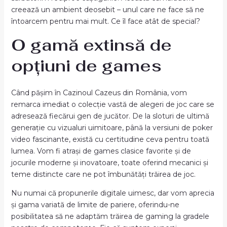
creează un ambient deosebit – unul care ne face să ne
întoarcem pentru mai mult. Ce îl face atât de special?
O gamă extinsă de
opțiuni de games
Când pășim în Cazinoul Cazeus din România, vom
remarca imediat o colecție vastă de alegeri de joc care se
adresează fiecărui gen de jucător. De la sloturi de ultimă
generație cu vizualuri uimitoare, până la versiuni de poker
video fascinante, există cu certitudine ceva pentru toată
lumea. Vom fi atrași de games clasice favorite și de
jocurile moderne și inovatoare, toate oferind mecanici și
teme distincte care ne pot îmbunătăți trăirea de joc.
Nu numai că propunerile digitale uimesc, dar vom aprecia
și gama variată de limite de pariere, oferindu-ne
posibilitatea să ne adaptăm trăirea de gaming la gradele