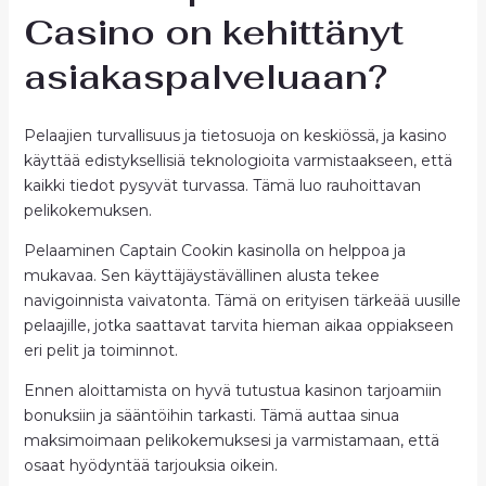
Casino on kehittänyt
asiakaspalveluaan?
Pelaajien turvallisuus ja tietosuoja on keskiössä, ja kasino
käyttää edistyksellisiä teknologioita varmistaakseen, että
kaikki tiedot pysyvät turvassa. Tämä luo rauhoittavan
pelikokemuksen.
Pelaaminen Captain Cookin kasinolla on helppoa ja
mukavaa. Sen käyttäjäystävällinen alusta tekee
navigoinnista vaivatonta. Tämä on erityisen tärkeää uusille
pelaajille, jotka saattavat tarvita hieman aikaa oppiakseen
eri pelit ja toiminnot.
Ennen aloittamista on hyvä tutustua kasinon tarjoamiin
bonuksiin ja sääntöihin tarkasti. Tämä auttaa sinua
maksimoimaan pelikokemuksesi ja varmistamaan, että
osaat hyödyntää tarjouksia oikein.