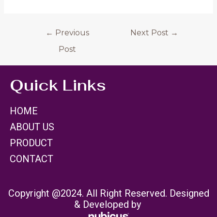
←
Previous
Next Post
→
Post
Quick Links
HOME
ABOUT US
PRODUCT
CONTACT
Copyright @2024. All Right Reserved. Designed
& Developed by