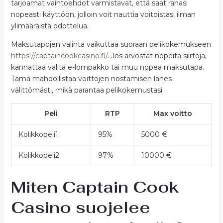
tarjoamat vaihtoehdot varmistavat, että saat rahasi
nopeasti käyttöön, jolloin voit nauttia voitoistasi ilman
ylimääräistä odottelua.
Maksutapojen valinta vaikuttaa suoraan pelikokemukseen
https://captaincookcasino.fi/
. Jos arvostat nopeita siirtoja,
kannattaa valita e-lompakko tai muu nopea maksutapa.
Tämä mahdollistaa voittojen nostamisen lähes
välittömästi, mikä parantaa pelikokemustasi.
Peli
RTP
Max voitto
Kolikkopeli1
95%
5000 €
Kolikkopeli2
97%
10000 €
Miten Captain Cook
Casino suojelee