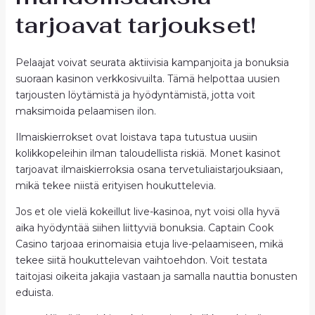
tarjoavat tarjoukset!
Pelaajat voivat seurata aktiivisia kampanjoita ja bonuksia
suoraan kasinon verkkosivuilta. Tämä helpottaa uusien
tarjousten löytämistä ja hyödyntämistä, jotta voit
maksimoida pelaamisen ilon.
Ilmaiskierrokset ovat loistava tapa tutustua uusiin
kolikkopeleihin ilman taloudellista riskiä. Monet kasinot
tarjoavat ilmaiskierroksia osana tervetuliaistarjouksiaan,
mikä tekee niistä erityisen houkuttelevia.
Jos et ole vielä kokeillut live-kasinoa, nyt voisi olla hyvä
aika hyödyntää siihen liittyviä bonuksia. Captain Cook
Casino tarjoaa erinomaisia etuja live-pelaamiseen, mikä
tekee siitä houkuttelevan vaihtoehdon. Voit testata
taitojasi oikeita jakajia vastaan ja samalla nauttia bonusten
eduista.