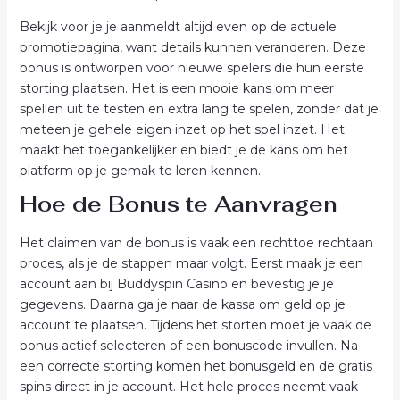
Bekijk voor je je aanmeldt altijd even op de actuele
promotiepagina, want details kunnen veranderen. Deze
bonus is ontworpen voor nieuwe spelers die hun eerste
storting plaatsen. Het is een mooie kans om meer
spellen uit te testen en extra lang te spelen, zonder dat je
meteen je gehele eigen inzet op het spel inzet. Het
maakt het toegankelijker en biedt je de kans om het
platform op je gemak te leren kennen.
Hoe de Bonus te Aanvragen
Het claimen van de bonus is vaak een rechttoe rechtaan
proces, als je de stappen maar volgt. Eerst maak je een
account aan bij Buddyspin Casino en bevestig je je
gegevens. Daarna ga je naar de kassa om geld op je
account te plaatsen. Tijdens het storten moet je vaak de
bonus actief selecteren of een bonuscode invullen. Na
een correcte storting komen het bonusgeld en de gratis
spins direct in je account. Het hele proces neemt vaak