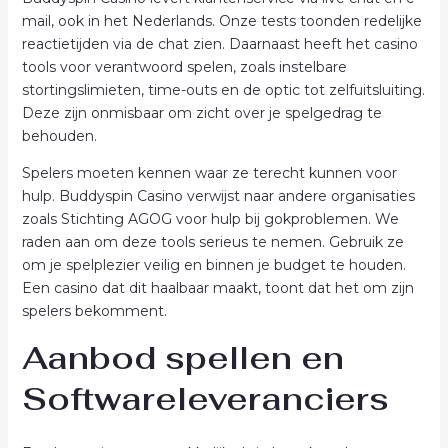
mail, ook in het Nederlands. Onze tests toonden redelijke
reactietijden via de chat zien. Daarnaast heeft het casino
tools voor verantwoord spelen, zoals instelbare
stortingslimieten, time-outs en de optic tot zelfuitsluiting.
Deze zijn onmisbaar om zicht over je spelgedrag te
behouden.
Spelers moeten kennen waar ze terecht kunnen voor
hulp. Buddyspin Casino verwijst naar andere organisaties
zoals Stichting AGOG voor hulp bij gokproblemen. We
raden aan om deze tools serieus te nemen. Gebruik ze
om je spelplezier veilig en binnen je budget te houden.
Een casino dat dit haalbaar maakt, toont dat het om zijn
spelers bekomment.
Aanbod spellen en
Softwareleveranciers