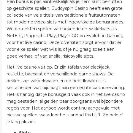
Een bonus is pas aantrekkelijk als je hem kunt benutten
op geschikte spellen. Buddyspin Casino heeft een grote
collectie van vele titels, van traditionele fruitautomaten
tot moderne video slots met ingewikkelde bonusrondes.
We ontdekten spellen van bekende ontwikkelaars als
NetEnt, Pragmatic Play, Play’n GO en Evolution Gaming
voor het live casino. Deze diversiteit zorgt ervoor dat er
voor elke speler wat wils is, of je nu graag speelt een
goed verhaal of van snelle, risicovolle slots.
Het live casino valt op. Er zijn tafels voor blackjack,
roulette, baccarat en verschillende game shows. De
dealers zijn vakbekwaam en de beeldkwaliteit is
kristalhelder, wat bijdraagt aan een echte casino-ervaring.
Het is handig dat je bonusgeld vaak ook in het live casino
mag besteden, al gelden daar doorgaans wel bijzondere
regels voor. Het aanbod wordt continu aangevuld met
nieuwe spellen, waardoor het aanbod fris blijft. Zo beleef
je lang plezier.
Slots: