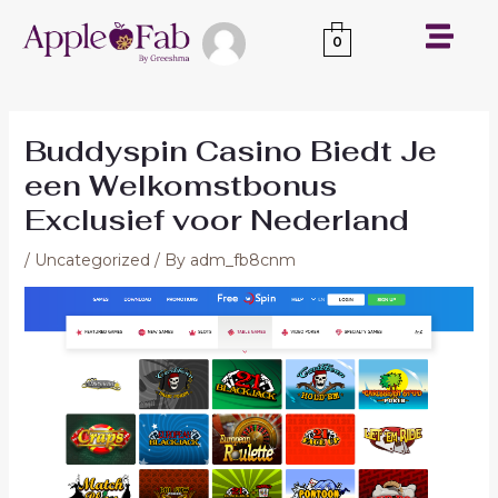
Skip
Post
to
navigation
0
content
Buddyspin Casino Biedt Je
een Welkomstbonus
Exclusief voor Nederland
/
Uncategorized
/ By
adm_fb8cnm