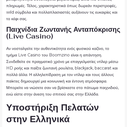
πληρωμές. Τέλος, χαρακτηριστικά όπως δωρεάν περιστροφές,
wild σύμβολα και πολλαπλασιαστές αυξάνουν τις ευκαιρίες και
το κέφι σας.
Παιχνίδια Ζωντανής Ανταπόκρισης
(Live Casino)
Αν νοσταλγείτε την αυθεντικότητα ενός φυσικού καζίνο, το
τμήμα Live Casino του Boomzino είναι η απάντηση.
Συνδεθείτε σε πραγματικό χρόνο με επαγγελματίες ντίλερ μέσω
HD ροής και παίξτε ζωντανή ρουλέτα, blackjack, baccarat και
πολλά άλλα. Η αλληλεπίδραση με τον ντίλερ και τους άλλους
παίκτες δημιουργεί μια κοινωνική και έντονη ατμόσφαιρα.
Μπορείτε να νιώσετε σαν να βρίσκεστε στο πάτωμα παιχνιδιού,
ενώ είστε στην άνεση του σπιτιού σας στην Ελλάδα.
Υποστήριξη Πελατών
στην Ελληνικά