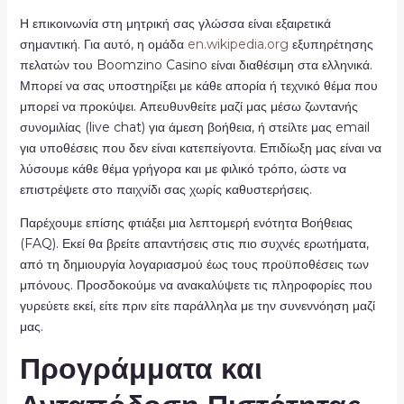
Η επικοινωνία στη μητρική σας γλώσσα είναι εξαιρετικά
σημαντική. Για αυτό, η ομάδα
en.wikipedia.org
εξυπηρέτησης
πελατών του Boomzino Casino είναι διαθέσιμη στα ελληνικά.
Μπορεί να σας υποστηρίξει με κάθε απορία ή τεχνικό θέμα που
μπορεί να προκύψει. Απευθυνθείτε μαζί μας μέσω ζωντανής
συνομιλίας (live chat) για άμεση βοήθεια, ή στείλτε μας email
για υποθέσεις που δεν είναι κατεπείγοντα. Επιδίωξη μας είναι να
λύσουμε κάθε θέμα γρήγορα και με φιλικό τρόπο, ώστε να
επιστρέψετε στο παιχνίδι σας χωρίς καθυστερήσεις.
Παρέχουμε επίσης φτιάξει μια λεπτομερή ενότητα Βοήθειας
(FAQ). Εκεί θα βρείτε απαντήσεις στις πιο συχνές ερωτήματα,
από τη δημιουργία λογαριασμού έως τους προϋποθέσεις των
μπόνους. Προσδοκούμε να ανακαλύψετε τις πληροφορίες που
γυρεύετε εκεί, είτε πριν είτε παράλληλα με την συνεννόηση μαζί
μας.
Προγράμματα και