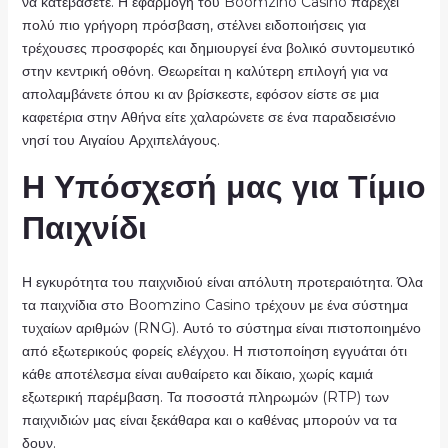
να κατεβάσετε. Η εφαρμογή του Boomzino Casino παρέχει
πολύ πιο γρήγορη πρόσβαση, στέλνει ειδοποιήσεις για
τρέχουσες προσφορές και δημιουργεί ένα βολικό συντομευτικό
στην κεντρική οθόνη. Θεωρείται η καλύτερη επιλογή για να
απολαμβάνετε όπου κι αν βρίσκεστε, εφόσον είστε σε μια
καφετέρια στην Αθήνα είτε χαλαρώνετε σε ένα παραδεισένιο
νησί του Αιγαίου Αρχιπελάγους.
Η Υπόσχεσή μας για Τίμιο
Παιχνίδι
Η εγκυρότητα του παιχνιδιού είναι απόλυτη προτεραιότητα. Όλα
τα παιχνίδια στο Boomzino Casino τρέχουν με ένα σύστημα
τυχαίων αριθμών (RNG). Αυτό το σύστημα είναι πιστοποιημένο
από εξωτερικούς φορείς ελέγχου. Η πιστοποίηση εγγυάται ότι
κάθε αποτέλεσμα είναι αυθαίρετο και δίκαιο, χωρίς καμιά
εξωτερική παρέμβαση. Τα ποσοστά πληρωμών (RTP) των
παιχνιδιών μας είναι ξεκάθαρα και ο καθένας μπορούν να τα
δουν.