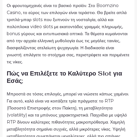
Οι φρουτομηχανές είναι το βασικό προϊόν. Στο Boomzino
Casino, το εύρος των επιλογών είναι τεράστιο. Θα βρείτε απλά
τριπλά-μπαρ slots που ξυπνούν τη νοσταλγία, αλλά και
πολύπλοκα video slots με εκατοντάδες γραμμές πληρωμής,
bonus γύρους και εντυπωσιακά οπτικά. Τα θέματα κυμαίνονται
από την αρχαία ελληνική μυθολογία έως τις μεγάλες ταινίες,
διασφαλίζοντας ατελείωτη ψυχαγωγία. Η διαδικασία είναι
γνωστή: επιλέγετε το στοίχημα σας, περιστρέφετε και περιμένετε
τις νίκες.
Πώς να Επιλέξετε το Καλύτερο Slot για
Εσάς;
Μπροστά σε τόσες επιλογές, μπορεί να νιώσετε κάπως χαμένοι.
Για αυτό, καλό είναι να κοιτάξετε τρία πράγματα: το RTP
(Ποσοστό Επιστροφής στον Παίκτη), τη μεταβλητότητα
(volatility) και τα μπόνους χαρακτηριστικά. Παιχνίδια με υψηλό
RTP δίνουν καλύτερες πιθανότητες μακροπρόθεσμα. Χαμηλή
μεταβλητότητα σημαίνει συχνές, αλλά μικρότερες νίκες. Υψηλή
μεταβλητότητα συνεπάγεται μεγαλύτερες, αλλά πιο σπάνιες