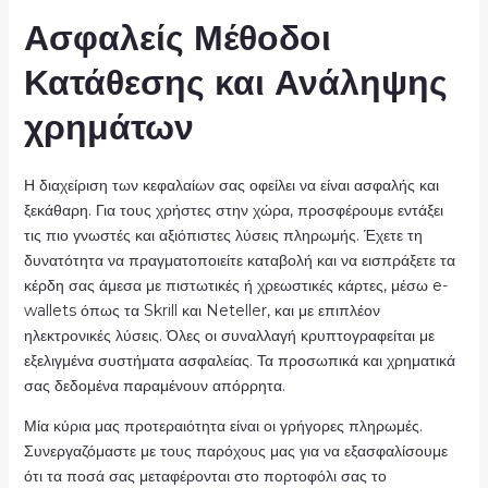
Ασφαλείς Μέθοδοι
Κατάθεσης και Ανάληψης
χρημάτων
Η διαχείριση των κεφαλαίων σας οφείλει να είναι ασφαλής και
ξεκάθαρη. Για τους χρήστες στην χώρα, προσφέρουμε εντάξει
τις πιο γνωστές και αξιόπιστες λύσεις πληρωμής. Έχετε τη
δυνατότητα να πραγματοποιείτε καταβολή και να εισπράξετε τα
κέρδη σας άμεσα με πιστωτικές ή χρεωστικές κάρτες, μέσω e-
wallets όπως τα Skrill και Neteller, και με επιπλέον
ηλεκτρονικές λύσεις. Όλες οι συναλλαγή κρυπτογραφείται με
εξελιγμένα συστήματα ασφαλείας. Τα προσωπικά και χρηματικά
σας δεδομένα παραμένουν απόρρητα.
Μία κύρια μας προτεραιότητα είναι οι γρήγορες πληρωμές.
Συνεργαζόμαστε με τους παρόχους μας για να εξασφαλίσουμε
ότι τα ποσά σας μεταφέρονται στο πορτοφόλι σας το