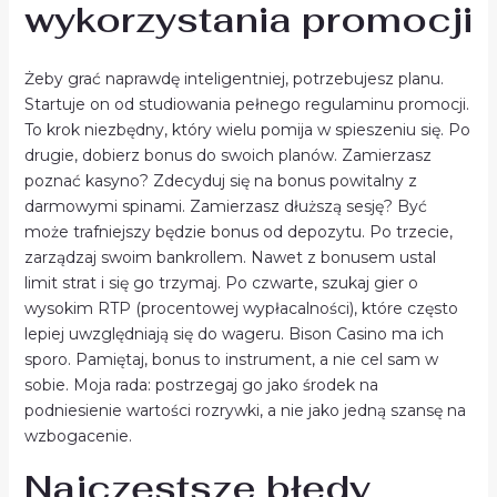
wykorzystania promocji
Żeby grać naprawdę inteligentniej, potrzebujesz planu.
Startuje on od studiowania pełnego regulaminu promocji.
To krok niezbędny, który wielu pomija w spieszeniu się. Po
drugie, dobierz bonus do swoich planów. Zamierzasz
poznać kasyno? Zdecyduj się na bonus powitalny z
darmowymi spinami. Zamierzasz dłuższą sesję? Być
może trafniejszy będzie bonus od depozytu. Po trzecie,
zarządzaj swoim bankrollem. Nawet z bonusem ustal
limit strat i się go trzymaj. Po czwarte, szukaj gier o
wysokim RTP (procentowej wypłacalności), które często
lepiej uwzględniają się do wageru. Bison Casino ma ich
sporo. Pamiętaj, bonus to instrument, a nie cel sam w
sobie. Moja rada: postrzegaj go jako środek na
podniesienie wartości rozrywki, a nie jako jedną szansę na
wzbogacenie.
Najczęstsze błędy