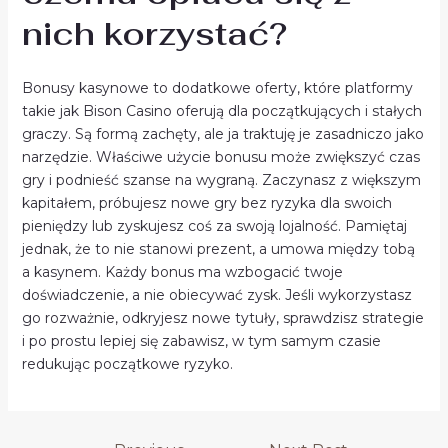
nich korzystać?
Bonusy kasynowe to dodatkowe oferty, które platformy
takie jak Bison Casino oferują dla początkujących i stałych
graczy. Są formą zachęty, ale ja traktuję je zasadniczo jako
narzędzie. Właściwe użycie bonusu może zwiększyć czas
gry i podnieść szanse na wygraną. Zaczynasz z większym
kapitałem, próbujesz nowe gry bez ryzyka dla swoich
pieniędzy lub zyskujesz coś za swoją lojalność. Pamiętaj
jednak, że to nie stanowi prezent, a umowa między tobą
a kasynem. Każdy bonus ma wzbogacić twoje
doświadczenie, a nie obiecywać zysk. Jeśli wykorzystasz
go rozważnie, odkryjesz nowe tytuły, sprawdzisz strategie
i po prostu lepiej się zabawisz, w tym samym czasie
redukując początkowe ryzyko.