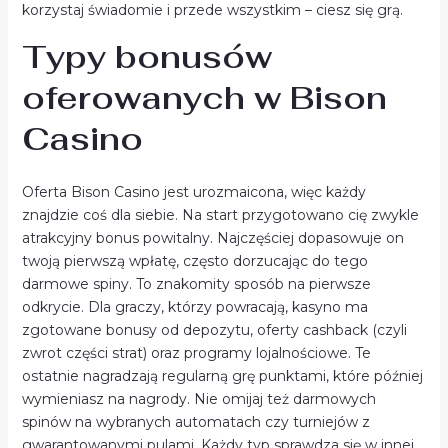
korzystaj świadomie i przede wszystkim – ciesz się grą.
Typy bonusów
oferowanych w Bison
Casino
Oferta Bison Casino jest urozmaicona, więc każdy
znajdzie coś dla siebie. Na start przygotowano cię zwykle
atrakcyjny bonus powitalny. Najczęściej dopasowuje on
twoją pierwszą wpłatę, często dorzucając do tego
darmowe spiny. To znakomity sposób na pierwsze
odkrycie. Dla graczy, którzy powracają, kasyno ma
zgotowane bonusy od depozytu, oferty cashback (czyli
zwrot części strat) oraz programy lojalnościowe. Te
ostatnie nagradzają regularną grę punktami, które później
wymieniasz na nagrody. Nie omijaj też darmowych
spinów na wybranych automatach czy turniejów z
gwarantowanymi pulami. Każdy typ sprawdza się w innej