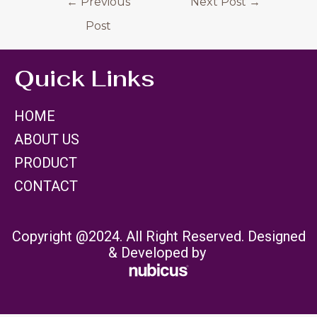
←
Previous
Next Post
→
Post
Quick Links
HOME
ABOUT US
PRODUCT
CONTACT
Copyright @2024. All Right Reserved. Designed
& Developed by