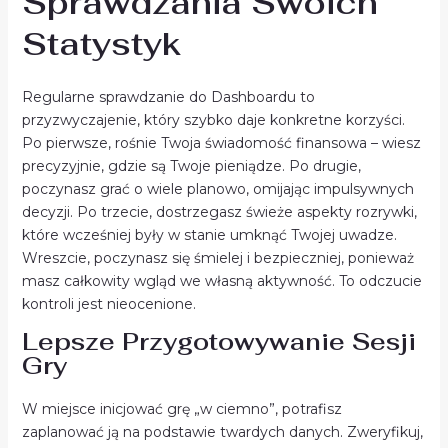
Sprawdzania Swoich
Statystyk
Regularne sprawdzanie do Dashboardu to
przyzwyczajenie, który szybko daje konkretne korzyści.
Po pierwsze, rośnie Twoja świadomość finansowa – wiesz
precyzyjnie, gdzie są Twoje pieniądze. Po drugie,
poczynasz grać o wiele planowo, omijając impulsywnych
decyzji. Po trzecie, dostrzegasz świeże aspekty rozrywki,
które wcześniej były w stanie umknąć Twojej uwadze.
Wreszcie, poczynasz się śmielej i bezpieczniej, ponieważ
masz całkowity wgląd we własną aktywność. To odczucie
kontroli jest nieocenione.
Lepsze Przygotowywanie Sesji
Gry
W miejsce inicjować grę „w ciemno”, potrafisz
zaplanować ją na podstawie twardych danych. Zweryfikuj,