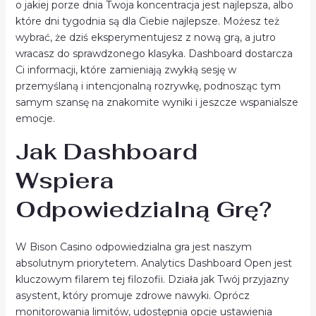
o jakiej porze dnia Twoja koncentracja jest najlepsza, albo
które dni tygodnia są dla Ciebie najlepsze. Możesz też
wybrać, że dziś eksperymentujesz z nową grą, a jutro
wracasz do sprawdzonego klasyka. Dashboard dostarcza
Ci informacji, które zamieniają zwykłą sesję w
przemyślaną i intencjonalną rozrywkę, podnosząc tym
samym szansę na znakomite wyniki i jeszcze wspanialsze
emocje.
Jak Dashboard
Wspiera
Odpowiedzialną Grę?
W Bison Casino odpowiedzialna gra jest naszym
absolutnym priorytetem. Analytics Dashboard Open jest
kluczowym filarem tej filozofii. Działa jak Twój przyjazny
asystent, który promuje zdrowe nawyki. Oprócz
monitorowania limitów, udostępnia opcje ustawienia