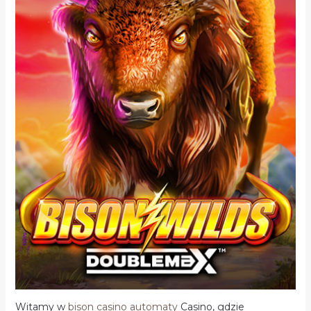
Witamy w
bison casino automaty
Casino, gdzie