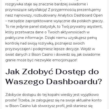
rozgrywka staje się znacznie bardziej świadome i
przynoszące satysfakcję! Z przyjemnością prezentujemy
nasz najnowszy, rozbudowany Analytics Dashboard Open
– narzędzie zaprojektowane wyłącznie dla polskich graczy.
To nie jedynie panel statystyk, to Twój prywatny asystent,
który przetwarza dane o Twoich aktywnościach w
praktyczne informacje. Dzięki niemu uzyskujesz pełną
kontrolę nad swoją rozrywką, poznajesz swoich
przyzwyczajeń i podejmiesz lepsze decyzje. Wejdź w
świat danych z Bison Casino i dowiedz się, jak świadome
granie może być niezwykle emocjonujące!
Jak Zdobyć Dostęp do
Waszego Dashboardu?
Zdobycie dostępu do tej kopalni wiedzy jest wyjątkowo
proste! Trzeba, że zalogujesz się na swoje aktualne konto
w Bison Casino lub stworzysz profil, jeśli staniesz się