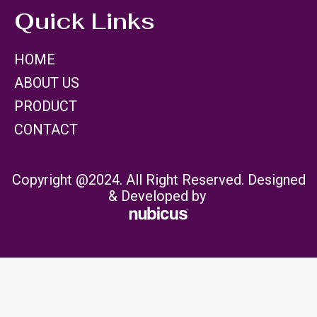
Quick Links
HOME
ABOUT US
PRODUCT
CONTACT
Copyright @2024. All Right Reserved. Designed
& Developed by