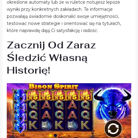
określone automaty lub że w ruletce notujesz lepsze
wyniki przy konkretnych zakładach. Te informacje
pozwalają świadomie doskonalić swoje umiejętności,
testować nowe strategie i orientować się na tytułach,
które naprawdę dają Ci satysfakcję i radość.
Zacznij Od Zaraz
Śledzić Własną
Historię!