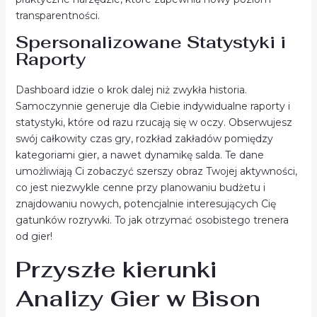
transparentności.
Spersonalizowane Statystyki i
Raporty
Dashboard idzie o krok dalej niż zwykła historia.
Samoczynnie generuje dla Ciebie indywidualne raporty i
statystyki, które od razu rzucają się w oczy. Obserwujesz
swój całkowity czas gry, rozkład zakładów pomiędzy
kategoriami gier, a nawet dynamikę salda. Te dane
umożliwiają Ci zobaczyć szerszy obraz Twojej aktywności,
co jest niezwykle cenne przy planowaniu budżetu i
znajdowaniu nowych, potencjalnie interesujących Cię
gatunków rozrywki. To jak otrzymać osobistego trenera
od gier!
Przyszłe kierunki
Analizy Gier w Bison