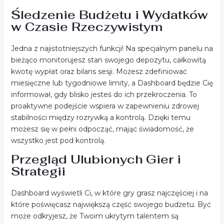
Śledzenie Budżetu i Wydatków
w Czasie Rzeczywistym
Jedna z najistotniejszych funkcji! Na specjalnym panelu na
bieżąco monitorujesz stan swojego depozytu, całkowitą
kwotę wypłat oraz bilans sesji. Możesz zdefiniować
miesięczne lub tygodniowe limity, a Dashboard będzie Cię
informował, gdy blisko jesteś do ich przekroczenia. To
proaktywne podejście wspiera w zapewnieniu zdrowej
stabilności między rozrywką a kontrolą. Dzięki temu
możesz się w pełni odpocząć, mając świadomość, że
wszystko jest pod kontrolą.
Przegląd Ulubionych Gier i
Strategii
Dashboard wyświetli Ci, w które gry grasz najczęściej i na
które poświęcasz największą część swojego budżetu. Być
może odkryjesz, że Twoim ukrytym talentem są