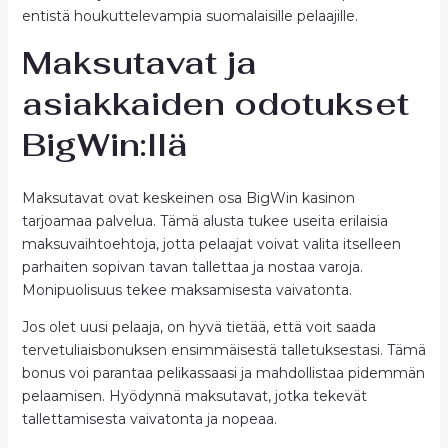
entistä houkuttelevampia suomalaisille pelaajille.
Maksutavat ja
asiakkaiden odotukset
BigWin:llä
Maksutavat ovat keskeinen osa BigWin kasinon
tarjoamaa palvelua. Tämä alusta tukee useita erilaisia
maksuvaihtoehtoja, jotta pelaajat voivat valita itselleen
parhaiten sopivan tavan tallettaa ja nostaa varoja.
Monipuolisuus tekee maksamisesta vaivatonta.
Jos olet uusi pelaaja, on hyvä tietää, että voit saada
tervetuliaisbonuksen ensimmäisestä talletuksestasi. Tämä
bonus voi parantaa pelikassaasi ja mahdollistaa pidemmän
pelaamisen. Hyödynnä maksutavat, jotka tekevät
tallettamisesta vaivatonta ja nopeaa.