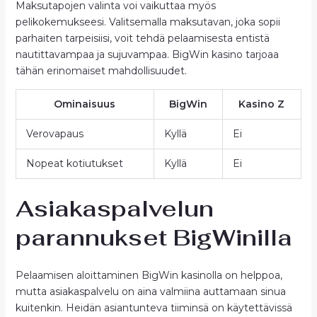
Maksutapojen valinta voi vaikuttaa myös
pelikokemukseesi. Valitsemalla maksutavan, joka sopii
parhaiten tarpeisiisi, voit tehdä pelaamisesta entistä
nautittavampaa ja sujuvampaa. BigWin kasino tarjoaa
tähän erinomaiset mahdollisuudet.
Ominaisuus
BigWin
Kasino Z
Verovapaus
Kyllä
Ei
Nopeat kotiutukset
Kyllä
Ei
Asiakaspalvelun
parannukset BigWinilla
Pelaamisen aloittaminen BigWin kasinolla on helppoa,
mutta asiakaspalvelu on aina valmiina auttamaan sinua
kuitenkin. Heidän asiantunteva tiiminsä on käytettävissä