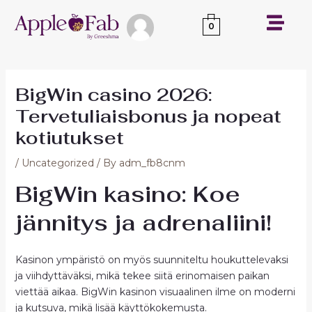
Skip
Post
to
navigation
0
content
BigWin casino 2026:
Tervetuliaisbonus ja nopeat
kotiutukset
/
Uncategorized
/ By
adm_fb8cnm
BigWin kasino: Koe
jännitys ja adrenaliini!
Kasinon ympäristö on myös suunniteltu houkuttelevaksi
ja viihdyttäväksi, mikä tekee siitä erinomaisen paikan
viettää aikaa. BigWin kasinon visuaalinen ilme on moderni
ja kutsuva, mikä lisää käyttökokemusta.