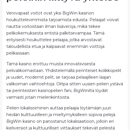
Verovapaat voitot ovat yksi BigWin kasinon
houkuttelevimmista tarjoamista eduista. Pelaajat voivat
nauttia voitoistaan ilman lisäveroja, mikä tekee
pelikokemuksesta entistä palkitsevampaa. Tämä
erityisesti houkuttelee pelaajia, jotka arvostavat
taloudellista etua ja kaipaavat enemmän voittoja
pelikassaan.
Tämä kasino erottuu muista innovatiivisesta
pelivalikoimastaan. Yhdistelemällä perinteiset kolikkopelit
ja uudet, modernit pelit, se tarjoaa pelaajilleen laajan
valikoiman vaihtoehtoja. Olitpa sitten uusien pelien ystävä
tai perinteisten kasinopelien fani, BigWiniltä löydät
varmasti jotain mielenkiintoista.
Pelien lokalisoiminen auttaa pelaajia löytämään juuri
heidän kulttuurilleen ja mieltymyksilleen sopivia pelejä.
BigWin kasino on panostanut lokalisaatioon, jolloin eri
kieliversiot ja kulttuurilliset viittaukset tekevät peleistä