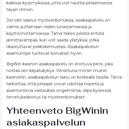
kaikissa kysymyksissä, jotta voit nauttia pelaamisesta
täysin rinnoin.
Jos olet saanut mysteeribonuksia, asiakaspalvelu on
valmis auttamaan niiden lunastamisessa ja
käyttöönottamisessa. Tämä tekee pelistä entistä
jännittävämpää, kun voit saada yllätyksiä, jotka
rikastuttavat pelikokemustasi. Asiakaspalvelun
asiantuntijat tuntevat bonukset hyvin.
BigWin kasinon asiakaspalvelu on erottuva piirre, joka
nostaa sen kilpailukykyä. Verrattuna moniin muihin
kasinoihin, asiakaspalvelun laatu on korkealla tasolla. Tämä
tarkoittaa, että pelaajat voivat odottaa nopeita ja
asiantuntevia vastauksia ongelmiinsa, olipa kyseessä
tervetuliaisbonus tai mysteeribonukset.
Yhteenveto BigWinin
asiakaspalvelun