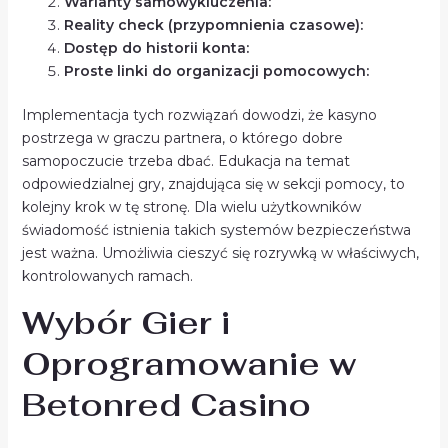
Warianty samowykluczenia:
Reality check (przypomnienia czasowe):
Dostęp do historii konta:
Proste linki do organizacji pomocowych:
Implementacja tych rozwiązań dowodzi, że kasyno
postrzega w graczu partnera, o którego dobre
samopoczucie trzeba dbać. Edukacja na temat
odpowiedzialnej gry, znajdująca się w sekcji pomocy, to
kolejny krok w tę stronę. Dla wielu użytkowników
świadomość istnienia takich systemów bezpieczeństwa
jest ważna. Umożliwia cieszyć się rozrywką w właściwych,
kontrolowanych ramach.
Wybór Gier i
Oprogramowanie w
Betonred Casino