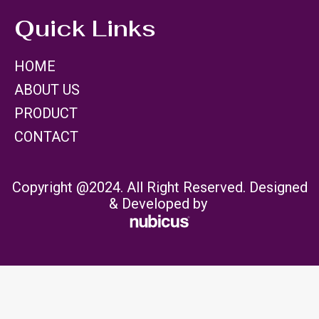
Quick Links
HOME
ABOUT US
PRODUCT
CONTACT
Copyright @2024. All Right Reserved. Designed
& Developed by