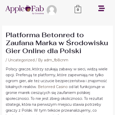
Skip
Post
to
navigation
0
content
Platforma Betonred to
Zaufana Marka w Środowisku
Gier Online dla Polski
/
Uncategorized
/ By
adm_fb8cnm
Polscy gracze, którzy szukają zabawy w sieci, widzą wiele
opcji. Preferują te platformy, które zapewniają nie tylko
ogrom gier, ale też uczucie bezpieczeństwa i znajomość
lokalnych realiów.
Betonred Casino
od lat funkcjonuje w
gronie marek cieszących się zaufaniem polskiej
społeczności. To nie jest zbieg okoliczności. To rezultat
strategii, która na pierwszym miejscu stawia potrzeby
graczy z Polski. W tym tekście przeanalizujemy, co