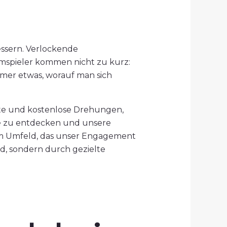
essern. Verlockende
mspieler kommen nicht zu kurz:
mer etwas, worauf man sich
te und kostenlose Drehungen,
ele zu entdecken und unsere
inem Umfeld, das unser Engagement
nd, sondern durch gezielte