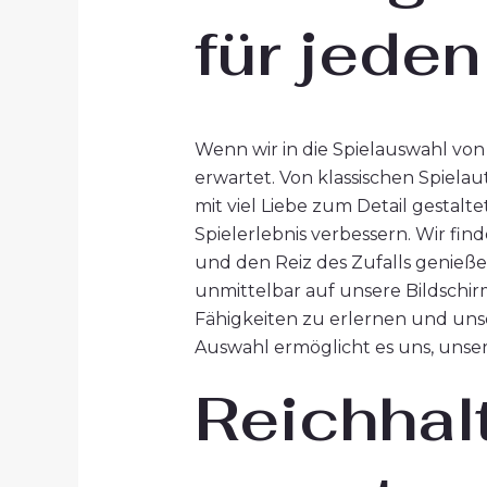
für jeden
Wenn wir in die Spielauswahl von B
erwartet. Von klassischen Spielaut
mit viel Liebe zum Detail gestal
Spielerlebnis verbessern. Wir fin
und den Reiz des Zufalls genieße
unmittelbar auf unsere Bildschir
Fähigkeiten zu erlernen und unse
Auswahl ermöglicht es uns, unser
Reichhal