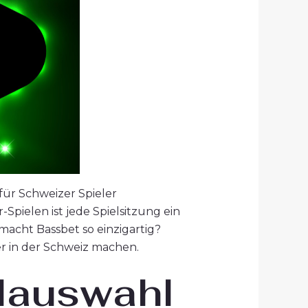
für Schweizer Spieler
Spielen ist jede Spielsitzung ein
acht Bassbet so einzigartig?
r in der Schweiz machen.
lauswahl