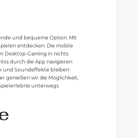
regende und bequeme Option. Mit
pielen entdecken. Die mobile
dem Desktop-Gaming in nichts
los durch die App navigieren
fik und Soundeffekte bleiben
er genießen wir die Möglichkeit,
Spielerlebnis unterwegs
e