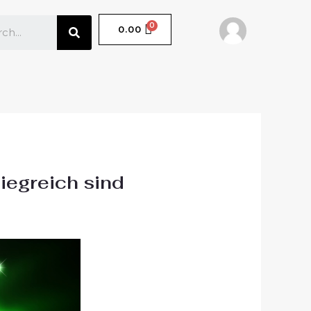
SEARCH
CART
₹
0.00
iegreich sind