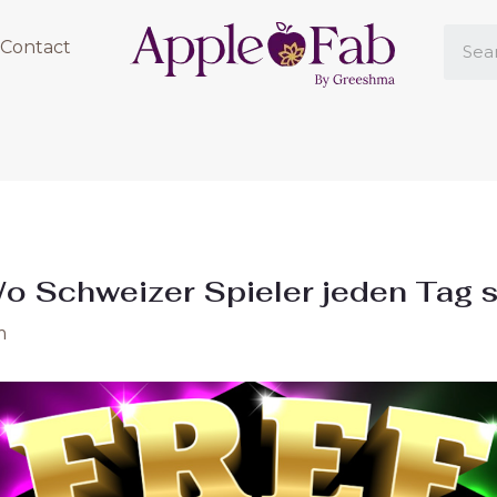
Contact
o Schweizer Spieler jeden Tag s
m