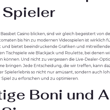
 Spieler
assbet Casino blicken, sind wir gleich begeistert von der 
omaten bis hin zu modernen Videospielen ist wirklich für 
tet und bietet beeindruckende Grafiken und mitreißende
den Tischspiele wie Blackjack und Roulette, bei denen w
n können. Und nicht zu vergessen die Live-Dealer-Opti
me bringen. Jede Entscheidung, die wir treffen, kann da
r Spielerlebnis so nicht nur amüsant, sondern auch loh
 Spiel zu erforschen und zu optimieren.
tige Boni und A