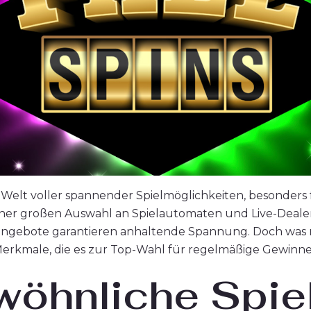
e Welt voller spannender Spielmöglichkeiten, besonders 
einer großen Auswahl an Spielautomaten und Live-Dealer-
sangebote garantieren anhaltende Spannung. Doch was m
 Merkmale, die es zur Top-Wahl für regelmäßige Gewinne
öhnliche Spie