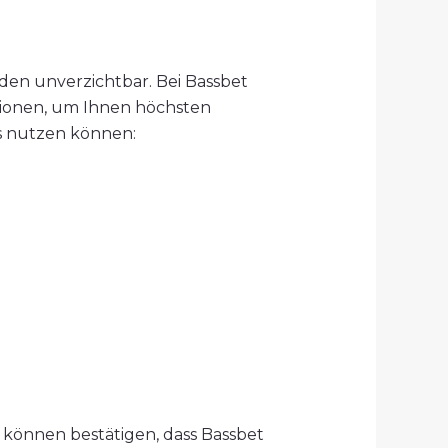
den unverzichtbar. Bei Bassbet
tionen, um Ihnen höchsten
os nutzen können:
r können bestätigen, dass Bassbet