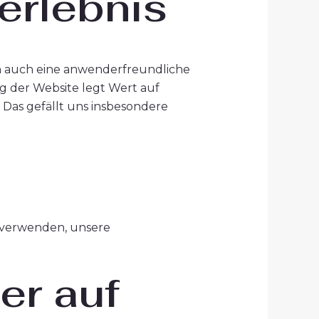
erlebnis
n auch eine anwenderfreundliche
ng der Website legt Wert auf
 Das gefällt uns insbesondere
 verwenden, unsere
er auf