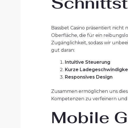
Schnittst
Bassbet Casino präsentiert nich
Oberfläche, die für ein reibungs
Zugänglichkeit, sodass wir unbeei
gut daran:
Intuitive Steuerung
Kurze Ladegeschwindigke
Responsives Design
Zusammen ermöglichen uns diese 
Kompetenzen zu verfeinern und 
Mobile G