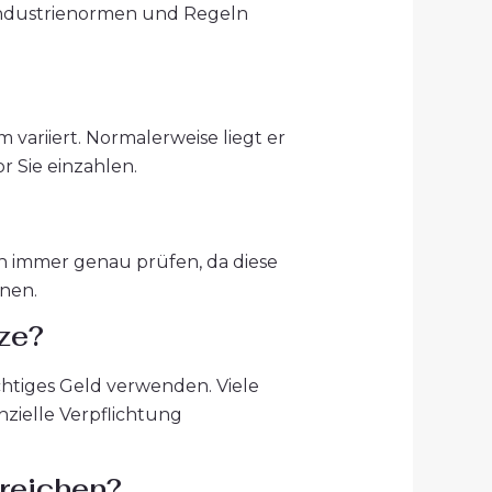
n Industrienormen und Regeln
 variiert. Normalerweise liegt er
 Sie einzahlen.
n immer genau prüfen, da diese
nen.
tze?
ichtiges Geld verwenden. Viele
zielle Verpflichtung
reichen?