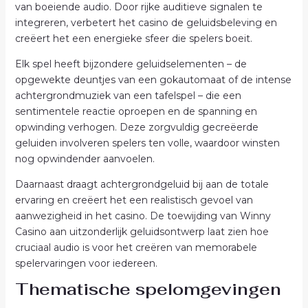
van boeiende audio. Door rijke auditieve signalen te
integreren, verbetert het casino de geluidsbeleving en
creëert het een energieke sfeer die spelers boeit.
Elk spel heeft bijzondere geluidselementen – de
opgewekte deuntjes van een gokautomaat of de intense
achtergrondmuziek van een tafelspel – die een
sentimentele reactie oproepen en de spanning en
opwinding verhogen. Deze zorgvuldig gecreëerde
geluiden involveren spelers ten volle, waardoor winsten
nog opwindender aanvoelen.
Daarnaast draagt achtergrondgeluid bij aan de totale
ervaring en creëert het een realistisch gevoel van
aanwezigheid in het casino. De toewijding van Winny
Casino aan uitzonderlijk geluidsontwerp laat zien hoe
cruciaal audio is voor het creëren van memorabele
spelervaringen voor iedereen.
Thematische spelomgevingen