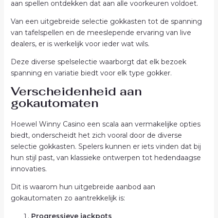
aan spellen ontdekken dat aan alle voorkeuren voldoet.
Van een uitgebreide selectie gokkasten tot de spanning
van tafelspellen en de meeslepende ervaring van live
dealers, er is werkelijk voor ieder wat wils.
Deze diverse spelselectie waarborgt dat elk bezoek
spanning en variatie biedt voor elk type gokker.
Verscheidenheid aan
gokautomaten
Hoewel Winny Casino een scala aan vermakelijke opties
biedt, onderscheidt het zich vooral door de diverse
selectie gokkasten. Spelers kunnen er iets vinden dat bij
hun stijl past, van klassieke ontwerpen tot hedendaagse
innovaties.
Dit is waarom hun uitgebreide aanbod aan
gokautomaten zo aantrekkelijk is:
Progressieve jackpots