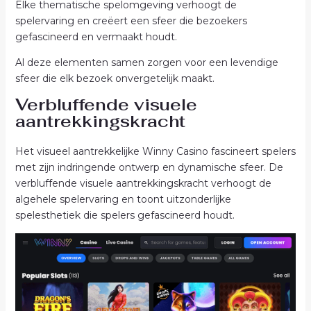
Elke thematische spelomgeving verhoogt de
spelervaring en creëert een sfeer die bezoekers
gefascineerd en vermaakt houdt.
Al deze elementen samen zorgen voor een levendige
sfeer die elk bezoek onvergetelijk maakt.
Verbluffende visuele
aantrekkingskracht
Het visueel aantrekkelijke Winny Casino fascineert spelers
met zijn indringende ontwerp en dynamische sfeer. De
verbluffende visuele aantrekkingskracht verhoogt de
algehele spelervaring en toont uitzonderlijke
spelesthetiek die spelers gefascineerd houdt.