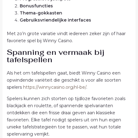
Bonusfuncties
Thema-gokkasten
Gebruiksvriendelijke interfaces
Met zo’n grote variatie vindt iedereen zeker zijn of haar
favoriete spel bij Winny Casino.
Spanning en vermaak bij
tafelspellen
Als het om tafelspellen gaat, biedt Winny Casino een
opwindende variëteit die geschikt is voor alle soorten
spelers
https://winnycasino.org/nl-be/
.
Spelers kunnen zich storten op tijdloze favorieten zoals
blackjack en roulette, of spannende spelvarianten
ontdekken die een frisse draai geven aan klassieke
favorieten. Elke tafel nodigt spelers uit om hun eigen
unieke tafelstrategieën toe te passen, wat hun totale
spelervaring verrijkt.