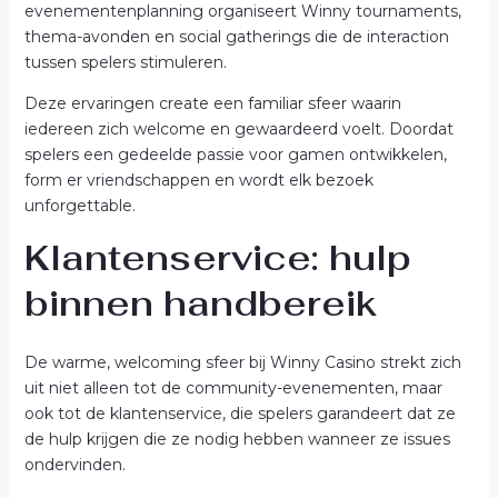
evenementenplanning organiseert Winny tournaments,
thema-avonden en social gatherings die de interaction
tussen spelers stimuleren.
Deze ervaringen create een familiar sfeer waarin
iedereen zich welcome en gewaardeerd voelt. Doordat
spelers een gedeelde passie voor gamen ontwikkelen,
form er vriendschappen en wordt elk bezoek
unforgettable.
Klantenservice: hulp
binnen handbereik
De warme, welcoming sfeer bij Winny Casino strekt zich
uit niet alleen tot de community-evenementen, maar
ook tot de klantenservice, die spelers garandeert dat ze
de hulp krijgen die ze nodig hebben wanneer ze issues
ondervinden.