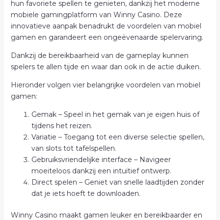
hun favoriete spellen te genieten, dankzij het moderne
mobiele gamingplatform van Winny Casino. Deze
innovatieve aanpak benadrukt de voordelen van mobiel
gamen en garandeert een ongeëvenaarde spelervaring.
Dankzij de bereikbaarheid van de gameplay kunnen
spelers te allen tijde en waar dan ook in de actie duiken.
Hieronder volgen vier belangrijke voordelen van mobiel
gamen:
Gemak – Speel in het gemak van je eigen huis of
tijdens het reizen.
Variatie – Toegang tot een diverse selectie spellen,
van slots tot tafelspellen.
Gebruiksvriendelijke interface – Navigeer
moeiteloos dankzij een intuïtief ontwerp.
Direct spelen – Geniet van snelle laadtijden zonder
dat je iets hoeft te downloaden.
Winny Casino maakt gamen leuker en bereikbaarder en