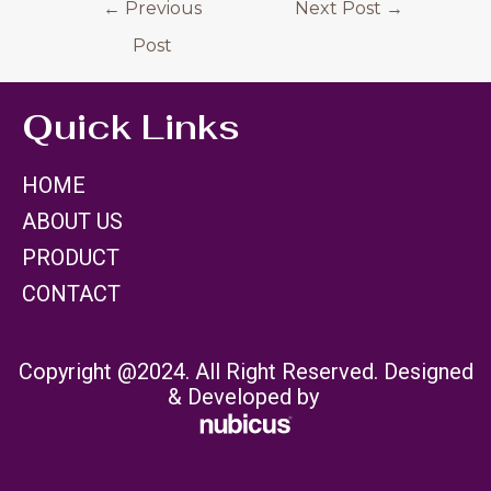
←
Previous
Next Post
→
Post
Quick Links
HOME
ABOUT US
PRODUCT
CONTACT
Copyright @2024. All Right Reserved. Designed
& Developed by