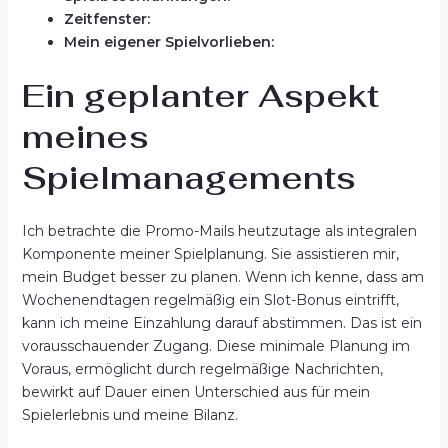
Zeitfenster:
Mein eigener Spielvorlieben:
Ein geplanter Aspekt
meines
Spielmanagements
Ich betrachte die Promo-Mails heutzutage als integralen
Komponente meiner Spielplanung. Sie assistieren mir,
mein Budget besser zu planen. Wenn ich kenne, dass am
Wochenendtagen regelmäßig ein Slot-Bonus eintrifft,
kann ich meine Einzahlung darauf abstimmen. Das ist ein
vorausschauender Zugang. Diese minimale Planung im
Voraus, ermöglicht durch regelmäßige Nachrichten,
bewirkt auf Dauer einen Unterschied aus für mein
Spielerlebnis und meine Bilanz.