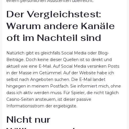
einem persönlichen Assistenten überreicht.
Der Vergleichstest:
Warum andere Kanäle
oft im Nachteil sind
Natürlich gibt es gleichfalls Social Media oder Blog-
Beiträge. Doch keine dieser Quellen ist so direkt und
aktuell wie eine E-Mail. Auf Social Media versinken Posts
in der Masse im Getümmel. Auf der Website habe ich
selbst nach Angeboten suchen. Die E-Mail landet
hingegen in meinem Postfach. Sie informiert mich, ohne
dass ich aktiv werden muss. Für Spieler, die nicht täglich
Casino-Seiten ansteuern, ist dieser passive
Informationsstrom der ergiebigste.
Nicht nur