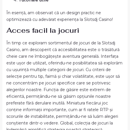
În esență, am observat că un design practic ne
optimizează cu adevărat experiența la Slotsdj Casino!
Acces facil la jocuri
În timp ce exploram sortimentul de jocuri de la Slotsdj
Casino, am descoperit că accesibilitatea este o trăsătură
cheie care ne îmbogățește aventura generală. Interfața
este ușor de utilizat, oferindu-ne posibilitatea să explorăm
cu ușurință multiple categorii de jocuri. Cu criterii de
selecție pentru tip, faimă și chiar volatilitate, este ușor să
ne concentrăm pe jocuri specifice care se potrivesc
alegerilor noastre. Funcția de găsire este extrem de
eficientă, permițându-ne să găsim opțiunile noastre
preferate fără derulare inutilă. Miniatura fiecărui joc
conține informații importante, cum ar fi ratele RTP și
scorurile de instabilitate, permițându-ne să luăm alegeri
conștiente dintr-o vedere. Global, colecția de jocuri la
îndemână amplifică strategia noastră strategică,