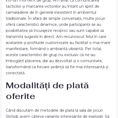
într-un moment de grup. Am aflat că comunicarea
tacticilor și marcarea victoriilor au întărit un spirit de
camaraderie de în general inexistent în ambientul
tradiționale. În afară de simple conversații, multe jocuri
oferă caracteristici dinamice, unde participanții se au
posibilitatea să încurajeze reciproc sau sunt capabili să
transmită sugestii în direct. Am recunoscut felul în care
avatarele și profilurile customizate au facilitat o mai mare
manifestare, formând o ambiantă vibrantă. Per total,
aceste caracteristici de grup nu exclusiv că ne-au
îmbogățit plăcerea, dar au dezvoltat și o comunitate,
transformând ca fiecare ședință să fie mai interesantă și
conectată.
Modalități de plată
oferite
Când discutăm de metodele de plată la sala de jocuri
Slotsdj, avem câteva variante interesante de explorat. Să