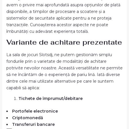
avem o privire mai aprofundată asupra opțiunilor de plată
disponibile, a timpilor de procesare a scoatere și a
sistemelor de securitate aplicate pentru a ne proteja
tranzacțiile. Cunoașterea acestor aspecte ne poate
îmbunătăți cu adevărat experiența totală.
Variante de achitare prezentate
La sala de jocuri Slotsdj, ne putem gestionăm simplu
fondurile prin o varietate de modalități de achitare
potrivite nevoilor noastre. Această versatilitate ne permite
să ne încântăm de o experiență de pariu lină. Iată diverse
dintre cele mai utilizate alternative pe care le suntem
capabili să aplica:
Tichete de împrumut/debitare
Portofele electronice
Criptomonedă
Transferuri bancare