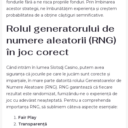
fondurile fără a ne risca propriile fonduri. Prin îmbinarea
acestor strategii, ne îmbunătățim experiența și creștem
probabilitatea de a obține câștiguri semnificative.
Rolul generatorului de
numere aleatorii (RNG)
în joc corect
Când intrăm în lumea Slotsdj Casino, putem avea
siguranța că jocurile pe care le jucăm sunt corecte și
imparțiale, în mare parte datorită rolului Generatoarelor de
Numere Aleatoare (RNG). RNG garantează că fiecare
rezultat este randomizat, furnizându-ne o experiență de
joc cu adevărat neașteptată. Pentru a comprehenda
importanța RNG, să subliniem câteva aspecte esențiale:
Fair Play
Transparență