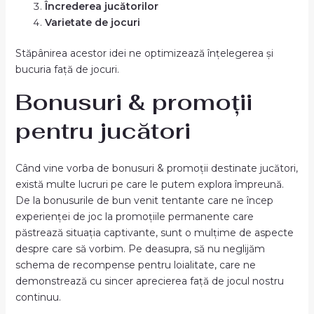
Încrederea jucătorilor
Varietate de jocuri
Stăpânirea acestor idei ne optimizează înțelegerea și
bucuria față de jocuri.
Bonusuri & promoții
pentru jucători
Când vine vorba de bonusuri & promoții destinate jucători,
există multe lucruri pe care le putem explora împreună.
De la bonusurile de bun venit tentante care ne încep
experienței de joc la promoțiile permanente care
păstrează situația captivante, sunt o mulțime de aspecte
despre care să vorbim. Pe deasupra, să nu neglijăm
schema de recompense pentru loialitate, care ne
demonstrează cu sincer aprecierea față de jocul nostru
continuu.