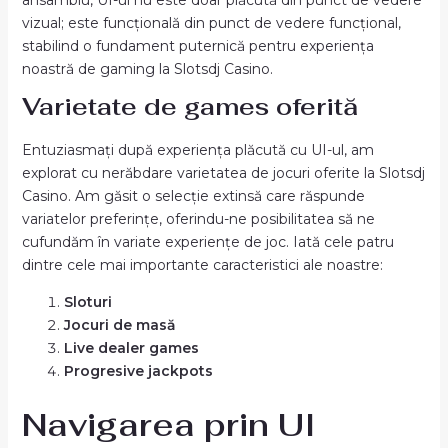
ansamblu, UI-ul nu este doar plăcută din punct de vedere
vizual; este funcțională din punct de vedere funcțional,
stabilind o fundament puternică pentru experiența
noastră de gaming la Slotsdj Casino.
Varietate de games oferită
Entuziasmați după experiența plăcută cu UI-ul, am
explorat cu nerăbdare varietatea de jocuri oferite la Slotsdj
Casino. Am găsit o selecție extinsă care răspunde
variatelor preferințe, oferindu-ne posibilitatea să ne
cufundăm în variate experiențe de joc. Iată cele patru
dintre cele mai importante caracteristici ale noastre:
Sloturi
Jocuri de masă
Live dealer games
Progresive jackpots
Navigarea prin UI