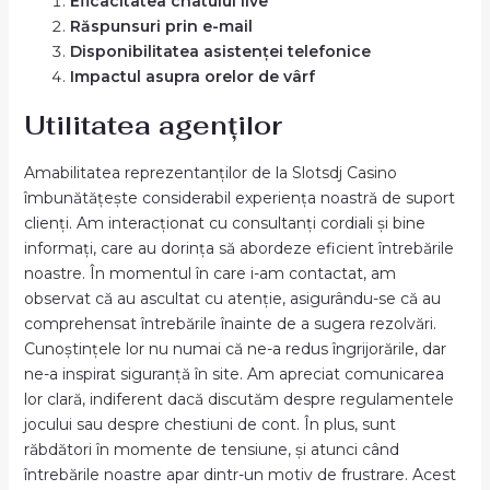
Eficacitatea chatului live
Răspunsuri prin e-mail
Disponibilitatea asistenței telefonice
Impactul asupra orelor de vârf
Utilitatea agenților
Amabilitatea reprezentanților de la Slotsdj Casino
îmbunătățește considerabil experiența noastră de suport
clienți. Am interacționat cu consultanți cordiali și bine
informați, care au dorința să abordeze eficient întrebările
noastre. În momentul în care i-am contactat, am
observat că au ascultat cu atenție, asigurându-se că au
comprehensat întrebările înainte de a sugera rezolvări.
Cunoștințele lor nu numai că ne-a redus îngrijorările, dar
ne-a inspirat siguranță în site. Am apreciat comunicarea
lor clară, indiferent dacă discutăm despre regulamentele
jocului sau despre chestiuni de cont. În plus, sunt
răbdători în momente de tensiune, și atunci când
întrebările noastre apar dintr-un motiv de frustrare. Acest