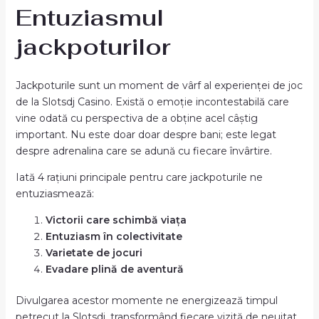
Entuziasmul
jackpoturilor
Jackpoturile sunt un moment de vârf al experienței de joc
de la Slotsdj Casino. Există o emoție incontestabilă care
vine odată cu perspectiva de a obține acel câștig
important. Nu este doar doar despre bani; este legat
despre adrenalina care se adună cu fiecare învârtire.
Iată 4 rațiuni principale pentru care jackpoturile ne
entuziasmează:
Victorii care schimbă viața
Entuziasm în colectivitate
Varietate de jocuri
Evadare plină de aventură
Divulgarea acestor momente ne energizează timpul
petrecut la Slotsdj, transformând fiecare vizită de neuitat.